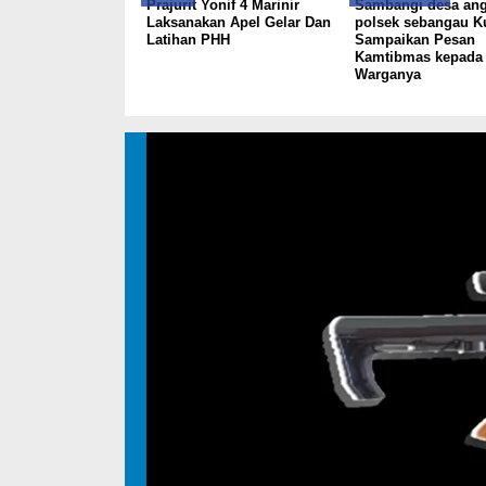
Prajurit Yonif 4 Marinir
Sambangi desa ang
Laksanakan Apel Gelar Dan
polsek sebangau K
Latihan PHH
Sampaikan Pesan
Kamtibmas kepada
Warganya