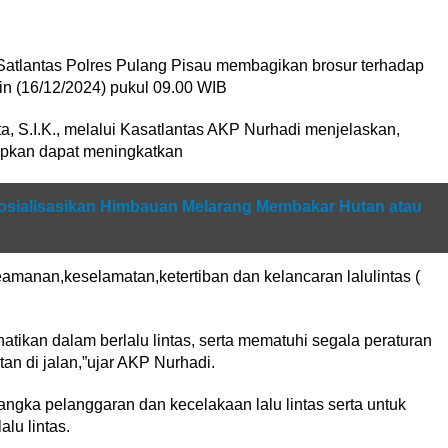
 Satlantas Polres Pulang Pisau membagikan brosur terhadap
in (16/12/2024) pukul 09.00 WIB
 S.I.K., melalui Kasatlantas AKP Nurhadi menjelaskan,
rapkan dapat meningkatkan
sialisasikan Himbauan Melarang Membakar Hutan atau
manan,keselamatan,ketertiban dan kelancaran lalulintas (
ikan dalam berlalu lintas, serta mematuhi segala peraturan
 di jalan,”ujar AKP Nurhadi.
ngka pelanggaran dan kecelakaan lalu lintas serta untuk
lu lintas.