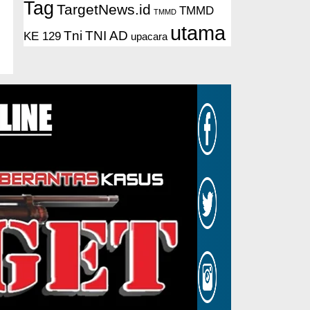
Tag
TargetNews.id
TMMD
TMMD
utama
Tni
TNI AD
KE 129
upacara