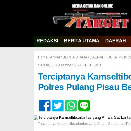
REDAKSI
BERITA UTAMA
DAERAH
Home /
Artikel
/
BERITA UTAMA
/
DAERAH
/
HUKRIM
/
INV
Selasa, 17 Desember 2024 - 16:13 WIB
Terciptanya Kamseltib
Polres Pulang Pisau B
Terciptanya Kamseltibcarlantas yang Aman, Sat Lantas Po