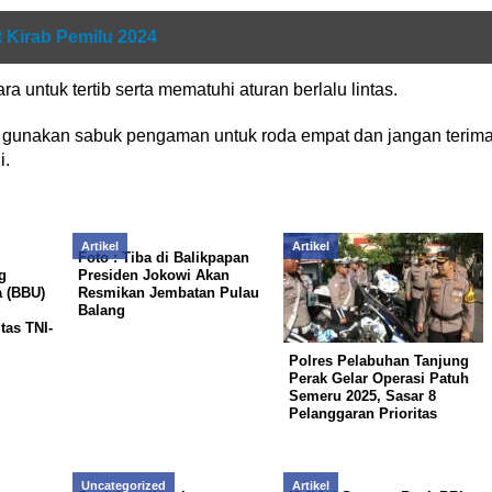
 Kirab Pemilu 2024
ntuk tertib serta mematuhi aturan berlalu lintas.
 gunakan sabuk pengaman untuk roda empat dan jangan terim
i.
Artikel
Artikel
Foto : Tiba di Balikpapan
g
Presiden Jokowi Akan
 (BBU)
Resmikan Jembatan Pulau
Balang
tas TNI-
Polres Pelabuhan Tanjung
Perak Gelar Operasi Patuh
Semeru 2025, Sasar 8
Pelanggaran Prioritas
Uncategorized
Artikel