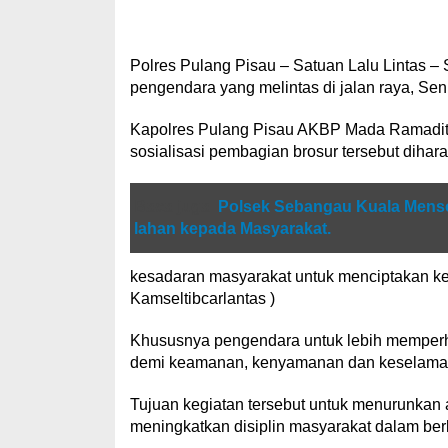
Polres Pulang Pisau – Satuan Lalu Lintas –
pengendara yang melintas di jalan raya, Sen
Kapolres Pulang Pisau AKBP Mada Ramadita,
sosialisasi pembagian brosur tersebut diha
Baca juga
Polsek Sebangau Kuala Menso
lahan kepada Masyarakat.
kesadaran masyarakat untuk menciptakan kea
Kamseltibcarlantas )
Khususnya pengendara untuk lebih memperhat
demi keamanan, kenyamanan dan keselamatan
Tujuan kegiatan tersebut untuk menurunkan a
meningkatkan disiplin masyarakat dalam berla