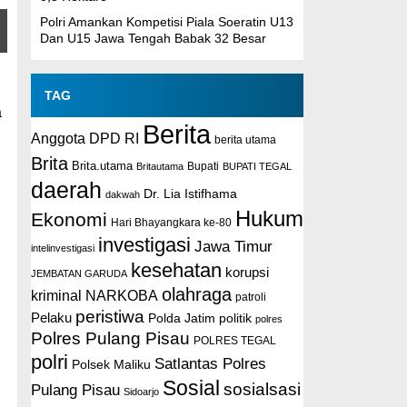
Polri Amankan Kompetisi Piala Soeratin U13
Dan U15 Jawa Tengah Babak 32 Besar
TAG
a
Berita
Anggota DPD RI
berita utama
Brita
Brita.utama
Britautama
Bupati
BUPATI TEGAL
daerah
Dr. Lia Istifhama
dakwah
Hukum
Ekonomi
Hari Bhayangkara ke-80
investigasi
Jawa Timur
intelinvestigasi
kesehatan
korupsi
JEMBATAN GARUDA
olahraga
kriminal
NARKOBA
patroli
peristiwa
Pelaku
Polda Jatim
politik
polres
Polres Pulang Pisau
POLRES TEGAL
polri
Satlantas Polres
Polsek Maliku
Sosial
sosialsasi
Pulang Pisau
Sidoarjo