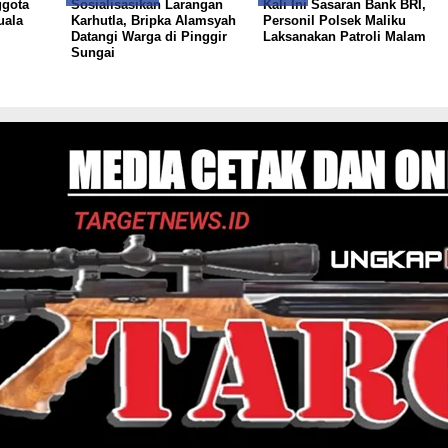
gota
Sosialisasikan Larangan
Kali Ini Sasaran Bank BRI,
uala
Karhutla, Bripka Alamsyah
Personil Polsek Maliku
Datangi Warga di Pinggir
Laksanakan Patroli Malam
Sungai