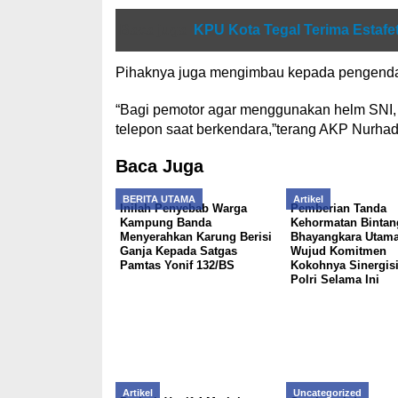
Baca juga
KPU Kota Tegal Terima Estafet
Pihaknya juga mengimbau kepada pengendara u
“Bagi pemotor agar menggunakan helm SNI,
telepon saat berkendara,”terang AKP Nurhad
Baca Juga
BERITA UTAMA
Artikel
Inilah Penyebab Warga
Pemberian Tanda
Kampung Banda
Kehormatan Bintan
Menyerahkan Karung Berisi
Bhayangkara Utama
Ganja Kepada Satgas
Wujud Komitmen
Pamtas Yonif 132/BS
Kokohnya Sinergisi
Polri Selama Ini
Artikel
Uncategorized