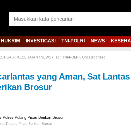
HUKRIM
INVESTIGASI
TNI-POLRI
NEWS
KESEHA
ESTIGASI
/
KESEHATAN
/
NEWS
/
Tag
/
TNI-POLRI
/
Uncategorized
carlantas yang Aman, Sat Lantas
erikan Brosur
lres Pulang Pisau Berikan Brosur