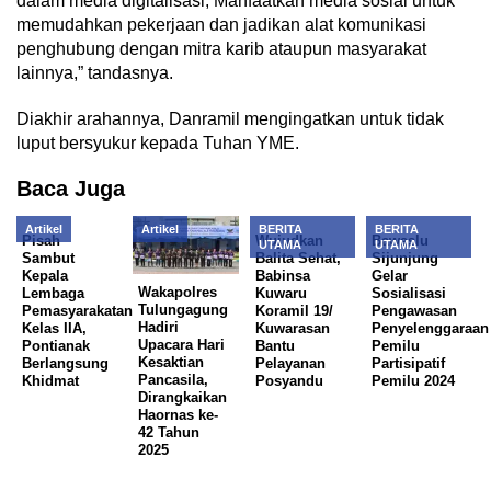
dalam media digitalisasi, Manfaatkan media sosial untuk
memudahkan pekerjaan dan jadikan alat komunikasi
penghubung dengan mitra karib ataupun masyarakat
lainnya,” tandasnya.
Diakhir arahannya, Danramil mengingatkan untuk tidak
luput bersyukur kepada Tuhan YME.
Baca Juga
Artikel
Artikel
BERITA
BERITA
Pisah
Wujudkan
Bawaslu
UTAMA
UTAMA
Sambut
Balita Sehat,
Sijunjung
Kepala
Babinsa
Gelar
Wakapolres
Lembaga
Kuwaru
Sosialisasi
Tulungagung
Pemasyarakatan
Koramil 19/
Pengawasan
Hadiri
Kelas IIA,
Kuwarasan
Penyelenggaraan
Upacara Hari
Pontianak
Bantu
Pemilu
Kesaktian
Berlangsung
Pelayanan
Partisipatif
Pancasila,
Khidmat
Posyandu
Pemilu 2024
Dirangkaikan
Haornas ke-
42 Tahun
2025