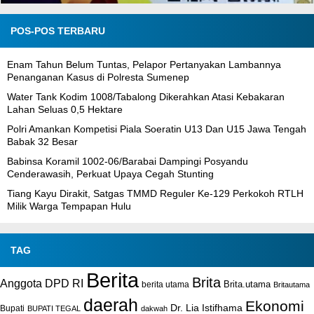
POS-POS TERBARU
Enam Tahun Belum Tuntas, Pelapor Pertanyakan Lambannya
Penanganan Kasus di Polresta Sumenep
Water Tank Kodim 1008/Tabalong Dikerahkan Atasi Kebakaran
Lahan Seluas 0,5 Hektare
Polri Amankan Kompetisi Piala Soeratin U13 Dan U15 Jawa Tengah
Babak 32 Besar
Babinsa Koramil 1002-06/Barabai Dampingi Posyandu
Cenderawasih, Perkuat Upaya Cegah Stunting
Tiang Kayu Dirakit, Satgas TMMD Reguler Ke-129 Perkokoh RTLH
Milik Warga Tempapan Hulu
TAG
Berita
Brita
Anggota DPD RI
Brita.utama
berita utama
Britautama
daerah
Ekonomi
Dr. Lia Istifhama
Bupati
BUPATI TEGAL
dakwah