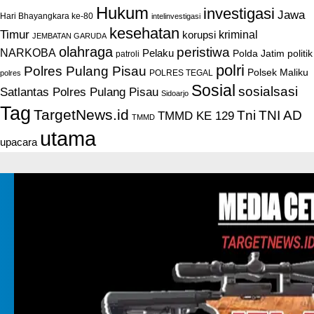
Hukum
investigasi
Jawa
Hari Bhayangkara ke-80
intelinvestigasi
kesehatan
Timur
kriminal
korupsi
JEMBATAN GARUDA
olahraga
peristiwa
NARKOBA
Pelaku
Polda Jatim
politik
patroli
polri
Polres Pulang Pisau
Polsek Maliku
POLRES TEGAL
polres
Sosial
sosialsasi
Satlantas Polres Pulang Pisau
Sidoarjo
Tag
TargetNews.id
Tni
TNI AD
TMMD KE 129
TMMD
utama
upacara