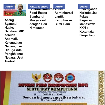
Artikel
Uncategorized
Artikel
Artikel
Bhabinkamtibmas
Kadiv
Pencegahan
Food Estate
Administrasi
Narkoba Jadi
Sambangi
Lantik
Fokus
Aceng
Masyarakat
Karupbasan
Kegiatan
Syamsul
dengan Beri
Blitar Baru
Mahasiswa
Hadie:
Himbauan
KKN di
Bandara IMIP
Kecamatan
sebuah
Banjarharjo
Anomali,
Kelengahan
Negara, dan
Diduga Ada
Pengkhianat
Negara, Usut
Tuntas!