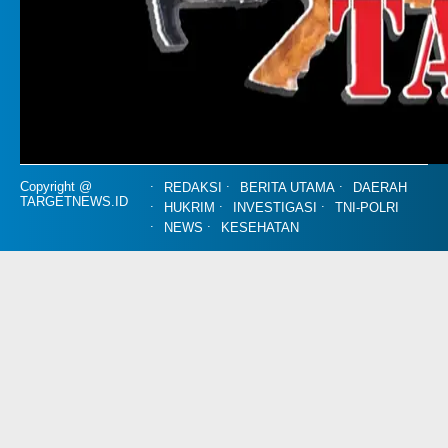
Copyright @
REDAKSI
BERITA UTAMA
DAERAH
TARGETNEWS.ID
HUKRIM
INVESTIGASI
TNI-POLRI
NEWS
KESEHATAN