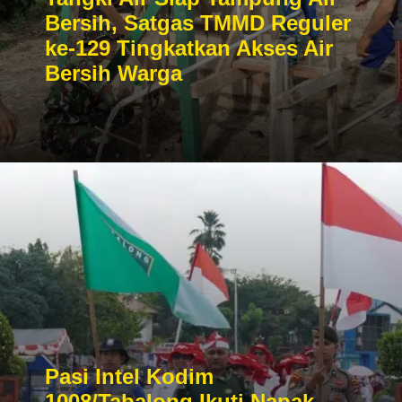
Bersih, Satgas TMMD Reguler
ke-129 Tingkatkan Akses Air
Bersih Warga
Pasi Intel Kodim
1008/Tabalong Ikuti Napak