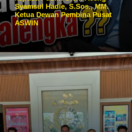
Syamsul Hadie, S.Sos., MM.
Ketua Dewan Pembina Pusat
ASWIN