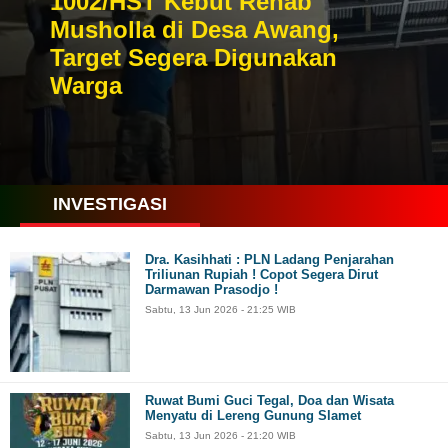
1002/HST Kebut Rehab
Musholla di Desa Awang,
Target Segera Digunakan
Warga
INVESTIGASI
Dra. Kasihhati : PLN Ladang Penjarahan
Triliunan Rupiah ! Copot Segera Dirut
Darmawan Prasodjo !
Sabtu, 13 Jun 2026 - 21:25 WIB
Ruwat Bumi Guci Tegal, Doa dan Wisata
Menyatu di Lereng Gunung Slamet
Sabtu, 13 Jun 2026 - 21:20 WIB