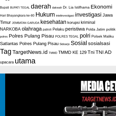
daerah
Ekonomi
Dr. Lia Istifhama
Bupati
BUPATI TEGAL
dakwah
Hukum
investigasi
Jawa
Hari Bhayangkara ke-80
intelinvestigasi
kesehatan
Timur
kriminal
korupsi
JEMBATAN GARUDA
olahraga
peristiwa
NARKOBA
Pelaku
Polda Jatim
politik
patroli
polri
Polres Pulang Pisau
Polsek Maliku
POLRES TEGAL
polres
Sosial
sosialsasi
Satlantas Polres Pulang Pisau
Sidoarjo
Tag
TargetNews.id
Tni
TNI AD
TMMD KE 129
TMMD
utama
upacara