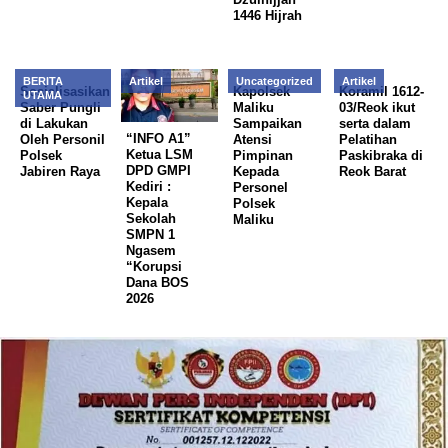
1446 Hijrah
BERITA
Artikel
Uncategorized
Artikel
Sosialisasikan
Kapolsek
Koramil 1612-
UTAMA
Saber Pungli
Maliku
03/Reok ikut
di Lakukan
Sampaikan
serta dalam
“INFO A1”
Oleh Personil
Atensi
Pelatihan
Ketua LSM
Polsek
Pimpinan
Paskibraka di
DPD GMPI
Jabiren Raya
Kepada
Reok Barat
Kediri :
Personel
Kepala
Polsek
Sekolah
Maliku
SMPN 1
Ngasem
“Korupsi
Dana BOS
2026