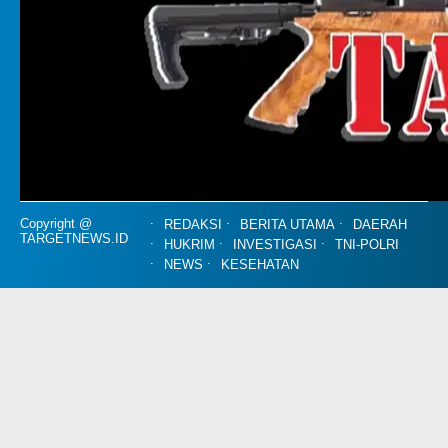
Copyright @
REDAKSI
BERITA UTAMA
DAERAH
TARGETNEWS.ID
HUKRIM
INVESTIGASI
TNI-POLRI
NEWS
KESEHATAN