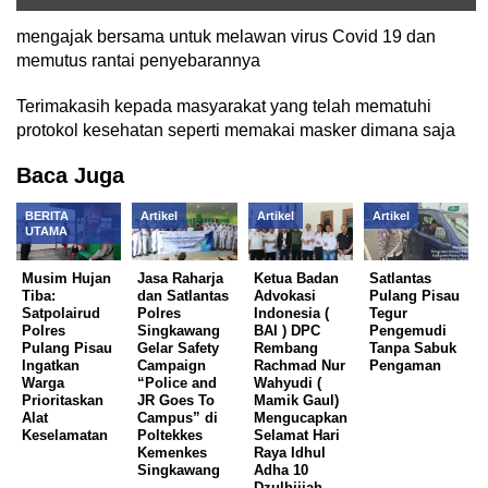
mengajak bersama untuk melawan virus Covid 19 dan
memutus rantai penyebarannya
Terimakasih kepada masyarakat yang telah mematuhi
protokol kesehatan seperti memakai masker dimana saja
Baca Juga
BERITA
Artikel
Artikel
Artikel
UTAMA
Musim Hujan
Jasa Raharja
Ketua Badan
Satlantas
Tiba:
dan Satlantas
Advokasi
Pulang Pisau
Satpolairud
Polres
Indonesia (
Tegur
Polres
Singkawang
BAI ) DPC
Pengemudi
Pulang Pisau
Gelar Safety
Rembang
Tanpa Sabuk
Ingatkan
Campaign
Rachmad Nur
Pengaman
Warga
“Police and
Wahyudi (
Prioritaskan
JR Goes To
Mamik Gaul)
Alat
Campus” di
Mengucapkan
Keselamatan
Poltekkes
Selamat Hari
Kemenkes
Raya Idhul
Singkawang
Adha 10
Dzulhijjah