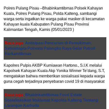
Polres Pulang Pisau –Bhabinkamtibmas Polsek Kahayan
Kuala, Polres Pulang Pisau, Polda Kalteng, sambangi
warga serta ingatkan ke warga pakai masker di kecamatan
Kahayan kuala Kabupaten Pulang Pisau Provinsi
Kalimantan Tengah, Kamis (05/01/2023 )
Baca juga
Antisipasi Pencurian di Pemukiman,
Satsamapta Polresta Palangka Raya Gelar Patroli
Harkamtibmas
Kapolres Pulpis AKBP Kurniawan Hartono., S.I.K melalui
Kapolsek Kahayan Kuala Akp Yonika Winner Te’dang, S.T,
mengatakan bahwa memberikan sosialisasi kepada warga
guna cegah terjadinya penyebaran covid 19 di masyarakat
Baca juga
Bhabinkamtibmas Food Estate
Sosialisasikan Maklumat Kapolda Kalteng Tentang
Larangan Karhutla