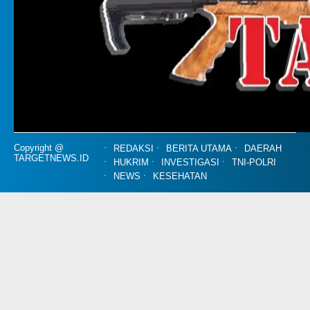
Copyright @
REDAKSI
BERITA UTAMA
DAERAH
TARGETNEWS.ID
HUKRIM
INVESTIGASI
TNI-POLRI
NEWS
KESEHATAN