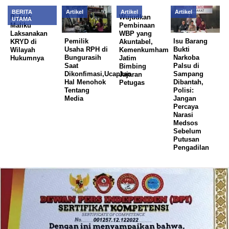
BERITA
Artikel
Artikel
Artikel
Polsek
Wujudkan
UTAMA
Maliku
Pembinaan
Laksanakan
WBP yang
Pemilik
Isu Barang
KRYD di
Akuntabel,
Usaha RPH di
Bukti
Wilayah
Kemenkumham
Bungurasih
Narkoba
Hukumnya
Jatim
Saat
Palsu di
Bimbing
Dikonfimasi,Ucapkan
Sampang
Jajaran
Hal Menohok
Dibantah,
Petugas
Tentang
Polisi:
Media
Jangan
Percaya
Narasi
Medsos
Sebelum
Putusan
Pengadilan