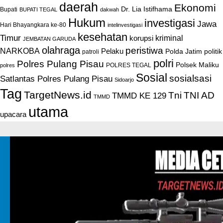
daerah
Ekonomi
Dr. Lia Istifhama
Bupati
BUPATI TEGAL
dakwah
Hukum
investigasi
Jawa
Hari Bhayangkara ke-80
intelinvestigasi
kesehatan
Timur
kriminal
korupsi
JEMBATAN GARUDA
olahraga
peristiwa
NARKOBA
Pelaku
Polda Jatim
politik
patroli
polri
Polres Pulang Pisau
Polsek Maliku
POLRES TEGAL
polres
Sosial
sosialsasi
Satlantas Polres Pulang Pisau
Sidoarjo
Tag
TargetNews.id
Tni
TNI AD
TMMD KE 129
TMMD
utama
upacara