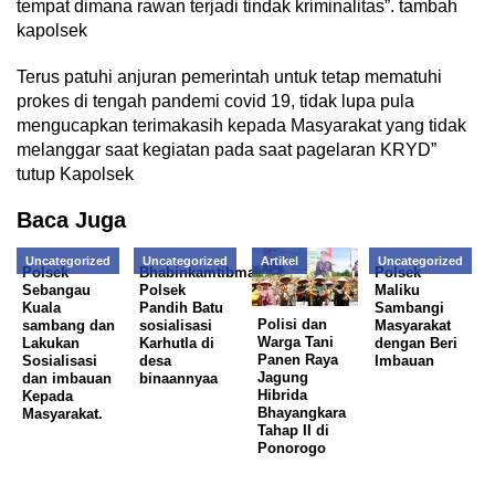
tempat dimana rawan terjadi tindak kriminalitas”. tambah
kapolsek
Terus patuhi anjuran pemerintah untuk tetap mematuhi
prokes di tengah pandemi covid 19, tidak lupa pula
mengucapkan terimakasih kepada Masyarakat yang tidak
melanggar saat kegiatan pada saat pagelaran KRYD”
tutup Kapolsek
Baca Juga
Uncategorized
Uncategorized
Artikel
Uncategorized
Polsek
Bhabinkamtibmas
Polsek
Sebangau
Polsek
Maliku
Kuala
Pandih Batu
Sambangi
Polisi dan
sambang dan
sosialisasi
Masyarakat
Warga Tani
Lakukan
Karhutla di
dengan Beri
Panen Raya
Sosialisasi
desa
Imbauan
Jagung
dan imbauan
binaannyaa
Hibrida
Kepada
Bhayangkara
Masyarakat.
Tahap II di
Ponorogo