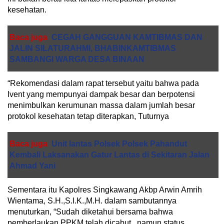
kesehatan.
Baca juga
CEGAH GANGGUAN KAMTIBMAS DAN
JALIN SILATURAHMI, BHABINKAMTIBMAS
SAMBANGI WARGA DESA BINAAN
“Rekomendasi dalam rapat tersebut yaitu bahwa pada
Ivent yang mempunyai dampak besar dan berpotensi
menimbulkan kerumunan massa dalam jumlah besar
protokol kesehatan tetap diterapkan, Tuturnya
Baca juga
Unit lantas Polsek Polsek Pahandut
Kembali Laksanakan Gatur Lantas di Sekitaran Jalan
Ahmad Yani
Sementara itu Kapolres Singkawang Akbp Arwin Amrih
Wientama, S.H.,S.I.K.,M.H. dalam sambutannya
menuturkan, “Sudah diketahui bersama bahwa
pemberlaukan PPKM telah dicabut , namun status