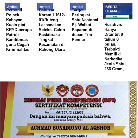
Artikel
Artikel
Artikel
BERITA
Personil
Babinsa
Target
UTAMA
Polsek
Koramil 1612-
Peringkat
Kahayan
01/Ruteng
Satu Nasional
Residivis
Kuala giat
Laksanakan
Pj. Walkot
Hanya
KRYD berupa
Seleksi Calon
Paparan di
Dituntut 8
Patroli
Paskibraka
depan Tim
tahun 8
Kamtibmas
Tingkat
Penilai
bulan,
guna Cegah
Kecamatan di
Terbukti
Kriminalitas
Rahong Utara
Memiliki
Narkotika
Jenis Sabu
236 Gram,