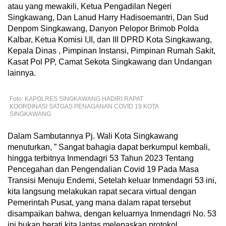
atau yang mewakili, Ketua Pengadilan Negeri
Singkawang, Dan Lanud Harry Hadisoemantri, Dan Sud
Denpom Singkawang, Danyon Pelopor Brimob Polda
Kalbar, Ketua Komisi I,II, dan III DPRD Kota Singkawang,
Kepala Dinas , Pimpinan Instansi, Pimpinan Rumah Sakit,
Kasat Pol PP, Camat Sekota Singkawang dan Undangan
lainnya.
Foto: KAPOLRES SINGKAWANG HADIRI RAPAT
KOORDINASI SATGAS PENAGANAN COVID 19 KOTA
SINGKAWANG
Dalam Sambutannya Pj. Wali Kota Singkawang
menuturkan, ” Sangat bahagia dapat berkumpul kembali,
hingga terbitnya Inmendagri 53 Tahun 2023 Tentang
Pencegahan dan Pengendalian Covid 19 Pada Masa
Transisi Menuju Endemi, Setelah keluar Inmendagri 53 ini,
kita langsung melakukan rapat secara virtual dengan
Pemerintah Pusat, yang mana dalam rapat tersebut
disampaikan bahwa, dengan keluarnya Inmendagri No. 53
ini bukan berati kita lantas melepaskan protokol