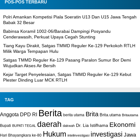
POS-POS TERBARU
Polri Amankan Kompetisi Piala Soeratin U13 Dan U15 Jawa Tengah
Babak 32 Besar
Babinsa Koramil 1002-06/Barabai Dampingi Posyandu
Cenderawasih, Perkuat Upaya Cegah Stunting
Tiang Kayu Dirakit, Satgas TMMD Reguler Ke-129 Perkokoh RTLH
Milik Warga Tempapan Hulu
Satgas TMMD Reguler Ke-129 Pasang Paralon Sumur Bor Demi
Wujudkan Akses Air Bersih
Kejar Target Penyelesaian, Satgas TMMD Reguler Ke-129 Kebut
Plester Dinding Luar MCK RTLH
TAG
Berita
Brita
Anggota DPD RI
Brita.utama
berita utama
Britautama
daerah
Ekonomi
Dr. Lia Istifhama
Bupati
BUPATI TEGAL
dakwah
Hukum
investigasi
Jawa
Hari Bhayangkara ke-80
intelinvestigasi