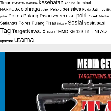
kesehatan
Timur
kriminal
korupsi
JEMBATAN GARUDA
olahraga
peristiwa
NARKOBA
Pelaku
Polda Jatim
politik
patroli
polri
Polres Pulang Pisau
Polsek Maliku
POLRES TEGAL
polres
Sosial
sosialsasi
Satlantas Polres Pulang Pisau
Sidoarjo
Tag
TargetNews.id
Tni
TNI AD
TMMD KE 129
TMMD
utama
upacara