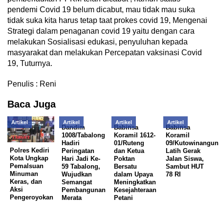
pendemi Covid 19 belum dicabut, mau tidak mau suka
tidak suka kita harus tetap taat prokes covid 19, Mengenai
Strategi dalam penaganan covid 19 yaitu dengan cara
melakukan Sosialisasi edukasi, penyuluhan kepada
masyarakat dan melakukan Percepatan vaksinasi Covid
19, Tuturnya.
Penulis : Reni
Baca Juga
Artikel
Artikel
Artikel
Artikel
Dandim
Babinsa
Babinsa
1008/Tabalong
Koramil 1612-
Koramil
Hadiri
01/Ruteng
09/Kutowinangun
Polres Kediri
Peringatan
dan Ketua
Latih Gerak
Kota Ungkap
Hari Jadi Ke-
Poktan
Jalan Siswa,
Pemalsuan
59 Tabalong,
Bersatu
Sambut HUT
Minuman
Wujudkan
dalam Upaya
78 RI
Keras, dan
Semangat
Meningkatkan
Aksi
Pembangunan
Kesejahteraan
Pengeroyokan
Merata
Petani