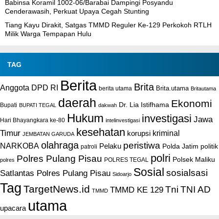
Babinsa Koramil 1002-06/Barabai Dampingi Posyandu
Cenderawasih, Perkuat Upaya Cegah Stunting
Tiang Kayu Dirakit, Satgas TMMD Reguler Ke-129 Perkokoh RTLH
Milik Warga Tempapan Hulu
TAG
Berita
Brita
Anggota DPD RI
Brita.utama
berita utama
Britautama
daerah
Ekonomi
Dr. Lia Istifhama
Bupati
BUPATI TEGAL
dakwah
Hukum
investigasi
Jawa
Hari Bhayangkara ke-80
intelinvestigasi
kesehatan
Timur
kriminal
korupsi
JEMBATAN GARUDA
olahraga
peristiwa
NARKOBA
Pelaku
Polda Jatim
politik
patroli
polri
Polres Pulang Pisau
Polsek Maliku
POLRES TEGAL
polres
Sosial
sosialsasi
Satlantas Polres Pulang Pisau
Sidoarjo
Tag
TargetNews.id
Tni
TNI AD
TMMD KE 129
TMMD
utama
upacara