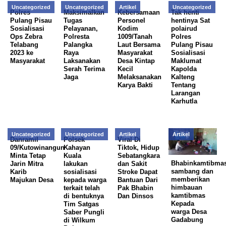
Uncategorized
Uncategorized
Artikel
Uncategorized
Polres
Maksimalkan
Kebersamaan
Tak henti
Pulang Pisau
Tugas
Personel
hentinya Sat
Sosialisasi
Pelayanan,
Kodim
polairud
Ops Zebra
Polresta
1009/Tanah
Polres
Telabang
Palangka
Laut Bersama
Pulang Pisau
2023 ke
Raya
Masyarakat
Sosialisasi
Masyarakat
Laksanakan
Desa Kintap
Maklumat
Serah Terima
Kecil
Kapolda
Jaga
Melaksanakan
Kalteng
Karya Bakti
Tentang
Larangan
Karhutla
Uncategorized
Uncategorized
Artikel
Artikel
Danramil
Polsek
Viral Di
09/Kutowinangun
Kahayan
Tiktok, Hidup
Minta Tetap
Kuala
Sebatangkara
Bhabinkamtibma
Jarin Mitra
lakukan
dan Sakit
sambang dan
Karib
sosialisasi
Stroke Dapat
memberikan
Majukan Desa
kepada warga
Bantuan Dari
himbauan
terkait telah
Pak Bhabin
kamtibmas
di bentuknya
Dan Dinsos
Kepada
Tim Satgas
warga Desa
Saber Pungli
Gadabung
di Wilkum