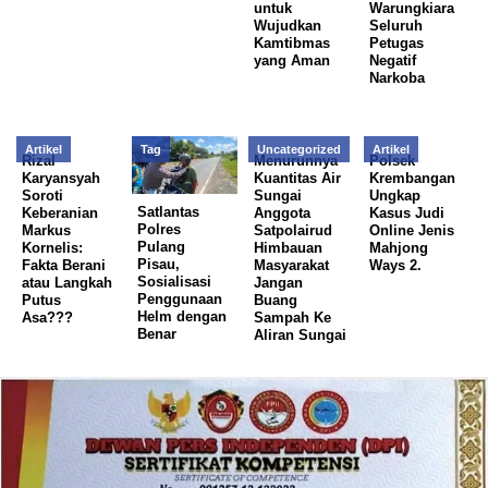
untuk
Warungkiara
Wujudkan
Seluruh
Kamtibmas
Petugas
yang Aman
Negatif
Narkoba
Artikel
Tag
Uncategorized
Artikel
Rizal
Menurunnya
Polsek
Karyansyah
Kuantitas Air
Krembangan
Soroti
Sungai
Ungkap
Satlantas
Keberanian
Anggota
Kasus Judi
Polres
Markus
Satpolairud
Online Jenis
Pulang
Kornelis:
Himbauan
Mahjong
Pisau,
Fakta Berani
Masyarakat
Ways 2.
Sosialisasi
atau Langkah
Jangan
Penggunaan
Putus
Buang
Helm dengan
Asa???
Sampah Ke
Benar
Aliran Sungai