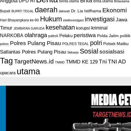
Brita
Anggota DPD RI
Brita.utama
berita utama
Britautama
daerah
Ekonomi
Dr. Lia Istifhama
Bupati
BUPATI TEGAL
dakwah
Hukum
investigasi
Jawa
Hari Bhayangkara ke-80
intelinvestigasi
kesehatan
Timur
kriminal
korupsi
JEMBATAN GARUDA
olahraga
peristiwa
NARKOBA
Pelaku
Polda Jatim
politik
patroli
polri
Polres Pulang Pisau
Polsek Maliku
POLRES TEGAL
polres
Sosial
sosialsasi
Satlantas Polres Pulang Pisau
Sidoarjo
Tag
TargetNews.id
Tni
TNI AD
TMMD KE 129
TMMD
utama
upacara