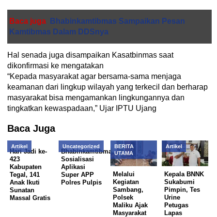
Baca juga
Bhabinkamtibmas Sampaikan Pesan
Kamtibmas Dalam DDSnya
Hal senada juga disampaikan Kasatbinmas saat
dikonfirmasi ke mengatakan
“Kepada masyarakat agar bersama-sama menjaga
keamanan dari lingkup wilayah yang terkecil dan berharap
masyarakat bisa mengamankan lingkungannya dan
tingkatkan kewaspadaan,” Ujar IPTU Ujang
Baca Juga
Artikel
Uncategorized
BERITA
Artikel
Hari Jadi ke-
Bhabinkamtibmas
UTAMA
423
Sosialisasi
Kabupaten
Aplikasi
Melalui
Kepala BNNK
Tegal, 141
Super APP
Kegiatan
Sukabumi
Anak Ikuti
Polres Pulpis
Sambang,
Pimpin, Tes
Sunatan
Polsek
Urine
Massal Gratis
Maliku Ajak
Petugas
Masyarakat
Lapas