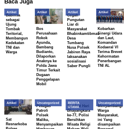
Baca Juga
Artikel
Artikel
Artikel
Artikel
Babinsa
Cegah
sebagai
Pungutan
Ujung
Liar di
Bos
Kobarkan
Tombak
Masyarakat
Perusahaan
Sinergi Udara
Teritorial,
Bhabinkamtibmas
Rokok
dan Laut,
Membangun
Desa
Ayunda,
Komandan
Kedekatan
Tumbang
Bambang
Kodaeral VI
TNI dan
Nusa Polsek
Budianto,
Terima Brevet
Warga
Jabiren Raya
Dilaporkan
Kehormatan
laksanakan
Anaknya ke
Penerbangan
sosialisasi
Polda Jawa
TNI AL
Saber Pungli
Timur Terkait
Dugaan
Penggelapan
Mobil
Artikel
Uncategorized
BERITA
Uncategorized
Petugas
Sambut Hari
Menyambangi
UTAMA
Patroli
Bhayangkara
Warga
Polsek
ke-77, Polisi
Masyarakat,
Sat
Maliku,
Bersihkan
ini Yang
Resnarkoba
Menyampaikan
Wisata Religi
disampaikan
Polres
Himbauan
Makam Wali
Personel