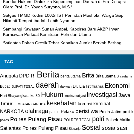
Koridor Hukum: Dialektika Kepemimpinan Daerah di Era Disrupsi
Oleh: Prof. Dr. Yoyon Suryono, M.S.*
Satgas TMMD Kodim 1002/HST Perindah Mushola, Warga Siap
Nikmati Tempat Ibadah Lebih Nyaman
Sambangi Kawasan Sunan Ampel, Kapolres Baru AKBP Irwan
Kurniawan Perkuat Kemitraan Polri dan Ulama
Satlantas Polres Gresik Tebar Kebaikan Jum’at Berkah Berbagi
TAG
Berita
Brita
Anggota DPD RI
Brita.utama
berita utama
Britautama
daerah
Ekonomi
Dr. Lia Istifhama
Bupati
BUPATI TEGAL
dakwah
Hukum
investigasi
Jawa
Hari Bhayangkara ke-80
intelinvestigasi
kesehatan
Timur
kriminal
korupsi
JEMBATAN GARUDA
olahraga
peristiwa
NARKOBA
Pelaku
Polda Jatim
politik
patroli
polri
Polres Pulang Pisau
Polsek Maliku
POLRES TEGAL
polres
Sosial
sosialsasi
Satlantas Polres Pulang Pisau
Sidoarjo