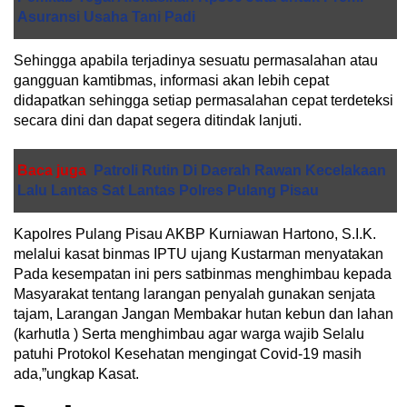
Asuransi Usaha Tani Padi
Sehingga apabila terjadinya sesuatu permasalahan atau
gangguan kamtibmas, informasi akan lebih cepat
didapatkan sehingga setiap permasalahan cepat terdeteksi
secara dini dan dapat segera ditindak lanjuti.
Baca juga
Patroli Rutin Di Daerah Rawan Kecelakaan
Lalu Lantas Sat Lantas Polres Pulang Pisau
Kapolres Pulang Pisau AKBP Kurniawan Hartono, S.I.K.
melalui kasat binmas IPTU ujang Kustarman menyatakan
Pada kesempatan ini pers satbinmas menghimbau kepada
Masyarakat tentang larangan penyalah gunakan senjata
tajam, Larangan Jangan Membakar hutan kebun dan lahan
(karhutla ) Serta menghimbau agar warga wajib Selalu
patuhi Protokol Kesehatan mengingat Covid-19 masih
ada,”ungkap Kasat.