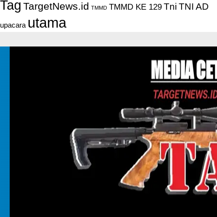
Tag
TargetNews.id
Tni
TNI AD
TMMD KE 129
TMMD
utama
upacara