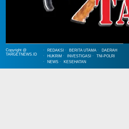
Copyright @
REDAKSI
BERITA UTAMA
DAERAH
TARGETNEWS.ID
HUKRIM
INVESTIGASI
TNI-POLRI
NEWS
KESEHATAN