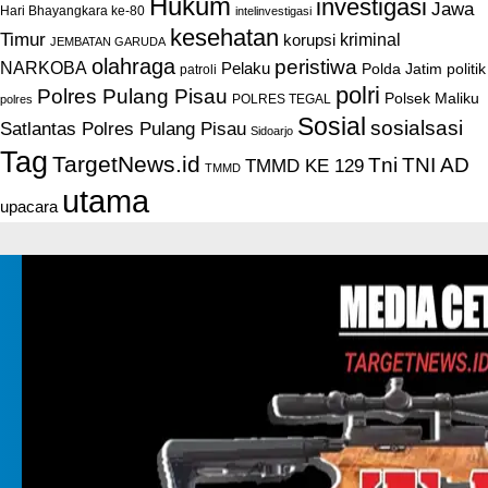
Hukum
investigasi
Jawa
Hari Bhayangkara ke-80
intelinvestigasi
kesehatan
Timur
kriminal
korupsi
JEMBATAN GARUDA
olahraga
peristiwa
NARKOBA
Pelaku
Polda Jatim
politik
patroli
polri
Polres Pulang Pisau
Polsek Maliku
POLRES TEGAL
polres
Sosial
sosialsasi
Satlantas Polres Pulang Pisau
Sidoarjo
Tag
TargetNews.id
Tni
TNI AD
TMMD KE 129
TMMD
utama
upacara