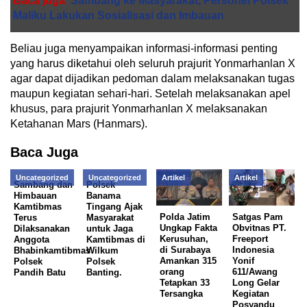
Baca juga
Sambang ke Masyarakat, Personel Polsek
Maliku Lakukan Sosialisasi dan Imbauan
Beliau juga menyampaikan informasi-informasi penting
yang harus diketahui oleh seluruh prajurit Yonmarhanlan X
agar dapat dijadikan pedoman dalam melaksanakan tugas
maupun kegiatan sehari-hari. Setelah melaksanakan apel
khusus, para prajurit Yonmarhanlan X melaksanakan
Ketahanan Mars (Hanmars).
Baca Juga
Uncategorized
Uncategorized
Artikel
Artikel
Sambang dan
Polsek
Himbauan
Banama
Kamtibmas
Tingang Ajak
Polda Jatim
Satgas Pam
Terus
Masyarakat
Ungkap Fakta
Obvitnas PT.
Dilaksanakan
untuk Jaga
Kerusuhan,
Freeport
Anggota
Kamtibmas di
di Surabaya
Indonesia
Bhabinkamtibmas
Wilkum
Amankan 315
Yonif
Polsek
Polsek
orang
611/Awang
Pandih Batu
Banting.
Tetapkan 33
Long Gelar
Tersangka
Kegiatan
Posyandu