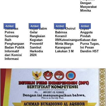
Dengan
Masyarakat
Mimika
Artikel
Artikel
Artikel
Artikel
Satlantas
Kejati Jatim
Serda Khoirul
Lepas
Polres
Gelar
Babinsa
Anggota
Sumenep
Rangkaian
Koramil
Pindah
Raih
Kegiatan
09/Kutowinangun
Satuan dan
Penghargaan
Preventif
Minta Warga
Purna Tugas,
Badan Publik
Sambut
Karangsari
Ini Pesan
Informatif
Harkodia
Lakukan 3 M
Dandim HST
dari Komisi
2024
Informasi