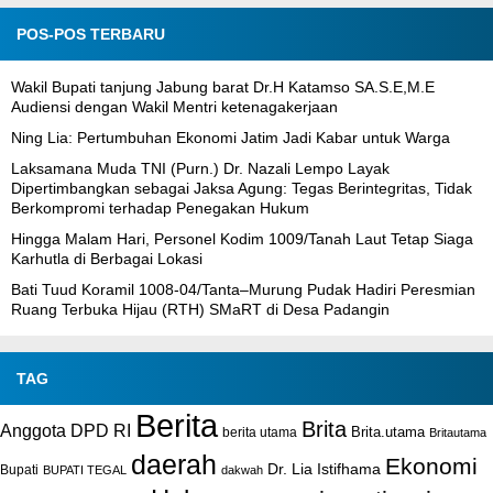
POS-POS TERBARU
Wakil Bupati tanjung Jabung barat Dr.H Katamso SA.S.E,M.E
Audiensi dengan Wakil Mentri ketenagakerjaan
Ning Lia: Pertumbuhan Ekonomi Jatim Jadi Kabar untuk Warga
Laksamana Muda TNI (Purn.) Dr. Nazali Lempo Layak
Dipertimbangkan sebagai Jaksa Agung: Tegas Berintegritas, Tidak
Berkompromi terhadap Penegakan Hukum
Hingga Malam Hari, Personel Kodim 1009/Tanah Laut Tetap Siaga
Karhutla di Berbagai Lokasi
Bati Tuud Koramil 1008-04/Tanta–Murung Pudak Hadiri Peresmian
Ruang Terbuka Hijau (RTH) SMaRT di Desa Padangin
TAG
Berita
Brita
Anggota DPD RI
Brita.utama
berita utama
Britautama
daerah
Ekonomi
Dr. Lia Istifhama
Bupati
BUPATI TEGAL
dakwah