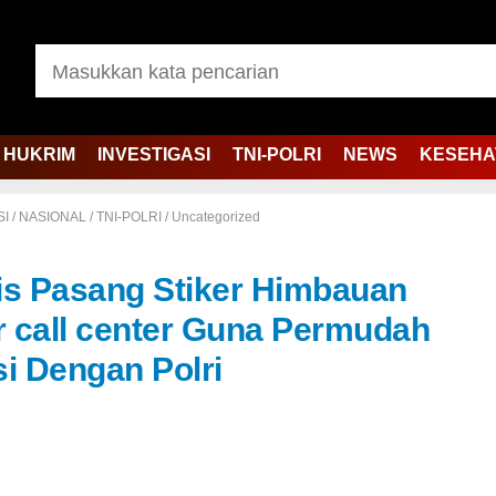
HUKRIM
INVESTIGASI
TNI-POLRI
NEWS
KESEHA
SI
/
NASIONAL
/
TNI-POLRI
/
Uncategorized
is Pasang Stiker Himbauan
call center Guna Permudah
i Dengan Polri