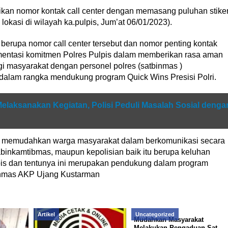
sikan nomor kontak call center dengan memasang puluhan stike
okasi di wilayah ka.pulpis, Jum’at 06/01/2023).
erupa nomor call center tersebut dan nomor penting kontak
mentasi komitmen Polres Pulpis dalam memberikan rasa aman
 masyarakat dengan personel polres (satbinmas )
n dalam rangka mendukung program Quick Wins Presisi Polri.
Melaksanakan Kegiatan, Polisi Peduli Masalah Sosial denga
k memudahkan warga masyarakat dalam berkomunikasi secara
binkamtibmas, maupun kepolisian baik itu berupa keluhan
is dan tentunya ini merupakan pendukung dalam program
Binmas AKP Ujang Kustarman
Artikel
Uncategorized
Mudahkan Masyarakat
Melakukan Pengaduan Sat