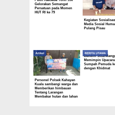
Gelorakan Semangat
Persatuan pada Momen
HUT RI ke 79
Kegiatan Sosialisa
Media Sosial Huma
Pulang Pisau
Artikel
BERITA UTAMA
Dandim 1612/Mangg
Memimpin Upacara 
Sumpah Pemuda ke
dengan Khidmat
Personel Polsek Kahayan
Kuala sambangi warga dan
Memberikan himbauan
Tentang Larangan
Membakar hutan dan lahan