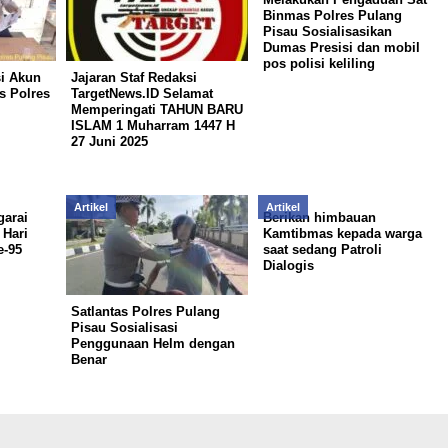
Binmas Polres Pulang
Pisau Sosialisasikan
Dumas Presisi dan mobil
pos polisi keliling
si Akun
Jajaran Staf Redaksi
s Polres
TargetNews.ID Selamat
Memperingati TAHUN BARU
ISLAM 1 Muharram 1447 H
27 Juni 2025
Artikel
Artikel
arai
Berikan himbauan
Hari
Kamtibmas kepada warga
-95
saat sedang Patroli
Dialogis
Satlantas Polres Pulang
Pisau Sosialisasi
Penggunaan Helm dengan
Benar