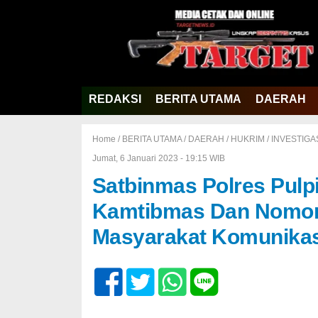
REDAKSI
BERITA UTAMA
DAERAH
Home /
BERITA UTAMA
/
DAERAH
/
HUKRIM
/
INVESTIGA
Jumat, 6 Januari 2023 - 19:15 WIB
Satbinmas Polres Pulp
Kamtibmas Dan Nomor 
Masyarakat Komunikas