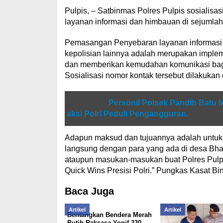
Pulpis, – Satbinmas Polres Pulpis sosialisa
layanan informasi dan himbauan di sejumlah l
Pemasangan Penyebaran layanan informasi b
kepolisian lainnya adalah merupakan imple
dan memberikan kemudahan komunikasi bagi
Sosialisasi nomor kontak tersebut dilakuka
Baca juga
Personil Polsek Pandih Batu 
aksi Polri Peduli Pengangguran.
Adapun maksud dan tujuannya adalah untu
langsung dengan para yang ada di desa Bha
ataupun masukan-masukan buat Polres Pulp
Quick Wins Presisi Polri.” Pungkas Kasat 
Baca Juga
Artikel
Artikel
Bentangkan Bendera Merah
Putih Raksasa Yonif 330