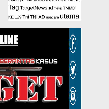
Sidoarjo
Tag
TargetNews.id
TMMD
TMMD
utama
Tni
TNI AD
KE 129
upacara