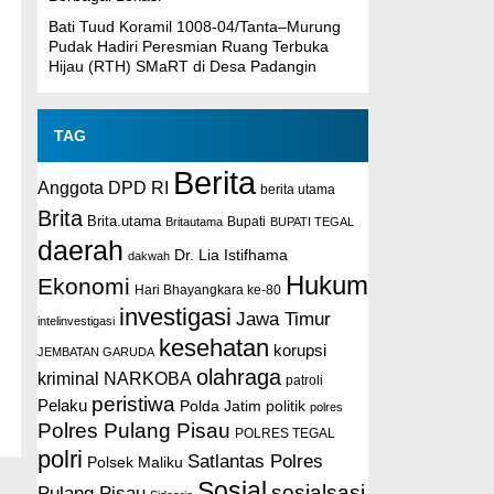
Bati Tuud Koramil 1008-04/Tanta–Murung
Pudak Hadiri Peresmian Ruang Terbuka
Hijau (RTH) SMaRT di Desa Padangin
TAG
Berita
Anggota DPD RI
berita utama
Brita
Brita.utama
Britautama
Bupati
BUPATI TEGAL
daerah
Dr. Lia Istifhama
dakwah
Hukum
Ekonomi
Hari Bhayangkara ke-80
investigasi
Jawa Timur
intelinvestigasi
kesehatan
korupsi
JEMBATAN GARUDA
olahraga
kriminal
NARKOBA
patroli
peristiwa
Pelaku
Polda Jatim
politik
polres
Polres Pulang Pisau
POLRES TEGAL
polri
Satlantas Polres
Polsek Maliku
Sosial
sosialsasi
Pulang Pisau