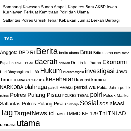
Sambangi Kawasan Sunan Ampel, Kapolres Baru AKBP Irwan
Kurniawan Perkuat Kemitraan Polri dan Ulama
Satlantas Polres Gresik Tebar Kebaikan Jum’at Berkah Berbagi
TAG
Berita
Brita
Anggota DPD RI
Brita.utama
berita utama
Britautama
daerah
Ekonomi
Dr. Lia Istifhama
Bupati
BUPATI TEGAL
dakwah
Hukum
investigasi
Jawa
Hari Bhayangkara ke-80
intelinvestigasi
kesehatan
Timur
kriminal
korupsi
JEMBATAN GARUDA
olahraga
peristiwa
NARKOBA
Pelaku
Polda Jatim
politik
patroli
polri
Polres Pulang Pisau
Polsek Maliku
POLRES TEGAL
polres
Sosial
sosialsasi
Satlantas Polres Pulang Pisau
Sidoarjo
Tag
TargetNews.id
Tni
TNI AD
TMMD KE 129
TMMD
utama
upacara