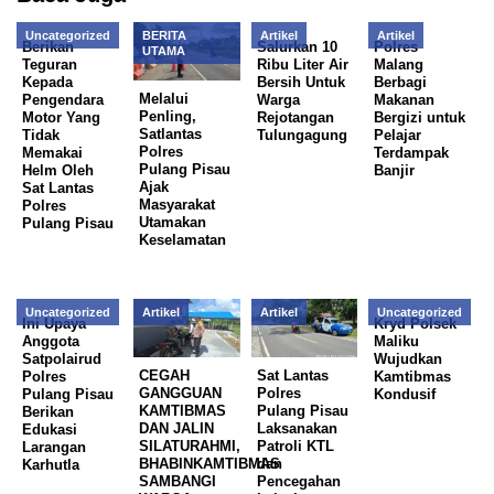
Uncategorized
BERITA
Artikel
Artikel
Berikan
Salurkan 10
Polres
UTAMA
Teguran
Ribu Liter Air
Malang
Kepada
Bersih Untuk
Berbagi
Melalui
Pengendara
Warga
Makanan
Penling,
Motor Yang
Rejotangan
Bergizi untuk
Satlantas
Tidak
Tulungagung
Pelajar
Polres
Memakai
Terdampak
Pulang Pisau
Helm Oleh
Banjir
Ajak
Sat Lantas
Masyarakat
Polres
Utamakan
Pulang Pisau
Keselamatan
Uncategorized
Artikel
Artikel
Uncategorized
Ini Upaya
Kryd Polsek
Anggota
Maliku
Satpolairud
Wujudkan
CEGAH
Sat Lantas
Polres
Kamtibmas
GANGGUAN
Polres
Pulang Pisau
Kondusif
KAMTIBMAS
Pulang Pisau
Berikan
DAN JALIN
Laksanakan
Edukasi
SILATURAHMI,
Patroli KTL
Larangan
BHABINKAMTIBMAS
dan
Karhutla
SAMBANGI
Pencegahan