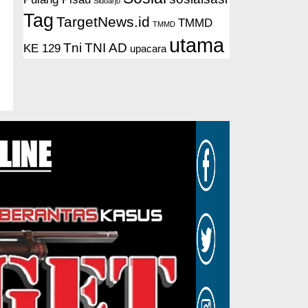
Sidoarjo
Tag
TargetNews.id
TMMD
TMMD
utama
Tni
TNI AD
KE 129
upacara