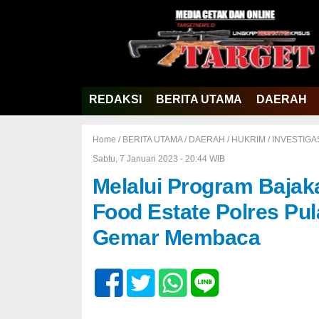
REDAKSI
BERITA UTAMA
DAERAH
Home /
BERITA UTAMA
/
DAERAH
/
HUKRIM
/
INVESTIGA
Sabtu, 7 Januari 2023 - 20:44 WIB
Melalui Program Bajak
Food Estate Polres Pu
Gemar Membaca