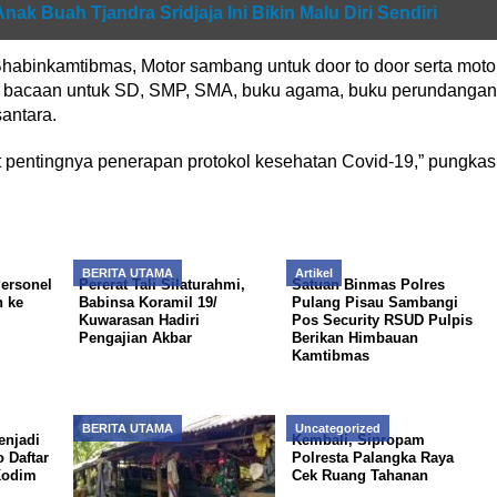
ak Buah Tjandra Sridjaja Ini Bikin Malu Diri Sendiri
i Bhabinkamtibmas, Motor sambang untuk door to door serta moto
uku bacaan untuk SD, SMP, SMA, buku agama, buku perundangan
antara.
it pentingnya penerapan protokol kesehatan Covid-19,” pungkas
BERITA UTAMA
Artikel
Personel
Pererat Tali Silaturahmi,
Satuan Binmas Polres
n ke
Babinsa Koramil 19/
Pulang Pisau Sambangi
Kuwarasan Hadiri
Pos Security RSUD Pulpis
Pengajian Akbar
Berikan Himbauan
Kamtibmas
BERITA UTAMA
Uncategorized
enjadi
Kembali, Sipropam
o Daftar
Polresta Palangka Raya
Kodim
Cek Ruang Tahanan