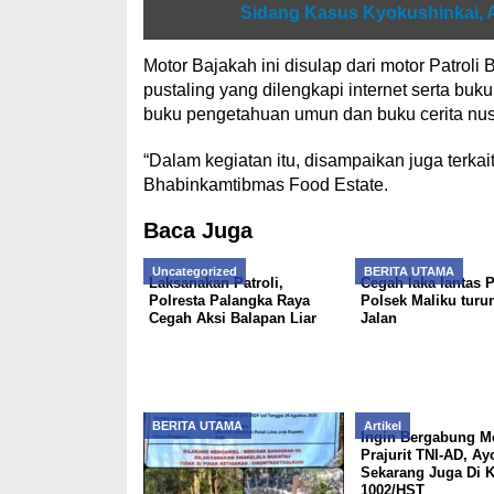
Baca juga
Sidang Kasus Kyokushinkai, An
Motor Bajakah ini disulap dari motor Patrol
pustaling yang dilengkapi internet serta b
buku pengetahuan umun dan buku cerita nus
“Dalam kegiatan itu, disampaikan juga terka
Bhabinkamtibmas Food Estate.
Baca Juga
Uncategorized
BERITA UTAMA
Laksanakan Patroli,
Cegah laka lantas 
Polresta Palangka Raya
Polsek Maliku turu
Cegah Aksi Balapan Liar
Jalan
BERITA UTAMA
Artikel
Ingin Bergabung M
Prajurit TNI-AD, Ay
Sekarang Juga Di 
1002/HST