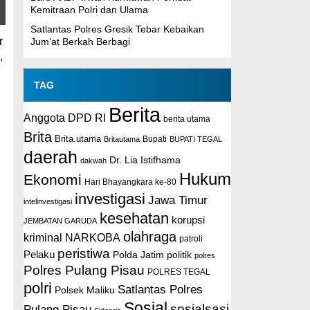
Kemitraan Polri dan Ulama
Satlantas Polres Gresik Tebar Kebaikan
r
Jum’at Berkah Berbagi
,
TAG
Berita
Anggota DPD RI
berita utama
Brita
Brita.utama
Britautama
Bupati
BUPATI TEGAL
daerah
Dr. Lia Istifhama
dakwah
Hukum
Ekonomi
Hari Bhayangkara ke-80
investigasi
Jawa Timur
intelinvestigasi
kesehatan
korupsi
JEMBATAN GARUDA
olahraga
kriminal
NARKOBA
patroli
peristiwa
Pelaku
Polda Jatim
politik
polres
Polres Pulang Pisau
POLRES TEGAL
polri
Satlantas Polres
Polsek Maliku
Sosial
sosialsasi
Pulang Pisau