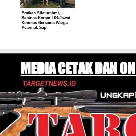
Eratkan Silaturahmi,
Babinsa Koramil 04/Jawai
Komsos Bersama Warga
Peternak Sapi