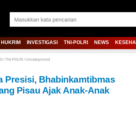
HUKRIM
INVESTIGASI
TNI-POLRI
NEWS
KESEHA
SI
/
TNI-POLRI
/
Uncategorized
a Presisi, Bhabinkamtibmas
lang Pisau Ajak Anak-Anak