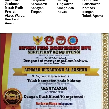
Masyarakat
Kalteng:
Bonorowo
Jembatan
Kecamatan
Tingkatkan
Laksanakan
Merah Putih
Kahayan
Kinerja dan
Komsos
Presisi,
Tengah
Inovasi
dengan
Akses Warga
Tokoh Agama
Kini Lebih
Aman