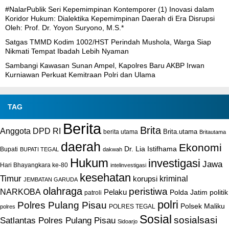
#NalarPublik Seri Kepemimpinan Kontemporer (1) Inovasi dalam
Koridor Hukum: Dialektika Kepemimpinan Daerah di Era Disrupsi
Oleh: Prof. Dr. Yoyon Suryono, M.S.*
Satgas TMMD Kodim 1002/HST Perindah Mushola, Warga Siap
Nikmati Tempat Ibadah Lebih Nyaman
Sambangi Kawasan Sunan Ampel, Kapolres Baru AKBP Irwan
Kurniawan Perkuat Kemitraan Polri dan Ulama
TAG
Berita
Brita
Anggota DPD RI
Brita.utama
berita utama
Britautama
daerah
Ekonomi
Dr. Lia Istifhama
Bupati
BUPATI TEGAL
dakwah
Hukum
investigasi
Jawa
Hari Bhayangkara ke-80
intelinvestigasi
kesehatan
Timur
kriminal
korupsi
JEMBATAN GARUDA
olahraga
peristiwa
NARKOBA
Pelaku
Polda Jatim
politik
patroli
polri
Polres Pulang Pisau
Polsek Maliku
POLRES TEGAL
polres
Sosial
sosialsasi
Satlantas Polres Pulang Pisau
Sidoarjo