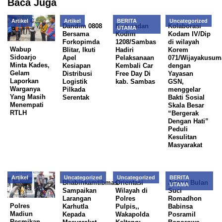
Baca Juga
Artikel
Artikel
BERITA
Uncategorized
Dandim 0808
Komandan
Kolaborasi
UTAMA
Bersama
Kodim
Kodam IV/Dip
Forkopimda
1208/Sambas
di wilayah
Wabup
Blitar, Ikuti
Hadiri
Korem
Sidoarjo
Apel
Pelaksanaan
071/Wijayakusum
Minta Kades,
Kesiapan
Kembali Car
dengan
Gelam
Distribusi
Free Day Di
Yayasan
Laporkan
Logistik
kab. Sambas
GSN,
Warganya
Pilkada
menggelar
Yang Masih
Serentak
Bakti Sosial
Menempati
Skala Besar
RTLH
“Bergerak
Dengan Hati”
Peduli
Kesulitan
Masyarakat
Artikel
Uncategorized
Uncategorized
BERITA
Bhabinkamtibmas
Orientasi
Jelang Bulan
UTAMA
Sampaikan
Wilayah di
Suci
Larangan
Polres
Romadhon
Polres
Karhutla
Pulpis,,
Babinsa
Madiun
Kepada
Wakapolda
Posramil
Resmikan