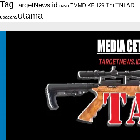
Tag
TargetNews.id
Tni
TNI AD
TMMD KE 129
TMMD
utama
upacara