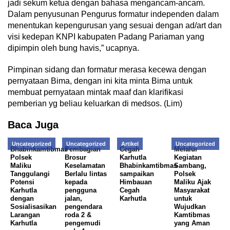
jadi sekum ketua dengan bahasa mengancam-ancam.
Dalam penyusunan Pengurus formatur independen dalam
menentukan kepengurusan yang sesuai dengan ad/art dan
visi kedepan KNPI kabupaten Padang Pariaman yang
dipimpin oleh bung havis,” ucapnya.
Pimpinan sidang dan formatur merasa kecewa dengan
pernyataan Bima, dengan ini kita minta Bima untuk
membuat pernyataan mintak maaf dan klarifikasi
pemberian yg beliau keluarkan di medsos. (Lim)
Baca Juga
Uncategorized
Uncategorized
Artikel
Uncategorized
Bhabinkamtibmas
Pembagian
Cegah
Melalui
Polsek
Brosur
Karhutla
Kegiatan
Maliku
Keselamatan
Bhabinkamtibmas
Sambang,
Tanggulangi
Berlalu lintas
sampaikan
Polsek
Potensi
kepada
Himbauan
Maliku Ajak
Karhutla
pengguna
Cegah
Masyarakat
dengan
jalan,
Karhutla
untuk
Sosialisasikan
pengendara
Wujudkan
Larangan
roda 2 &
Kamtibmas
Karhutla
pengemudi
yang Aman