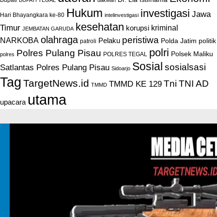
Hukum
investigasi
Jawa
Hari Bhayangkara ke-80
intelinvestigasi
kesehatan
Timur
kriminal
korupsi
JEMBATAN GARUDA
olahraga
peristiwa
NARKOBA
Pelaku
Polda Jatim
politik
patroli
polri
Polres Pulang Pisau
Polsek Maliku
POLRES TEGAL
polres
Sosial
sosialsasi
Satlantas Polres Pulang Pisau
Sidoarjo
Tag
TargetNews.id
Tni
TNI AD
TMMD KE 129
TMMD
utama
upacara