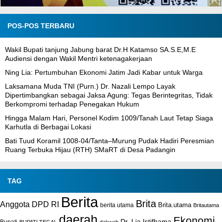
POS-POS TERBARU
Wakil Bupati tanjung Jabung barat Dr.H Katamso SA.S.E,M.E
Audiensi dengan Wakil Mentri ketenagakerjaan
Ning Lia: Pertumbuhan Ekonomi Jatim Jadi Kabar untuk Warga
Laksamana Muda TNI (Purn.) Dr. Nazali Lempo Layak
Dipertimbangkan sebagai Jaksa Agung: Tegas Berintegritas, Tidak
Berkompromi terhadap Penegakan Hukum
Hingga Malam Hari, Personel Kodim 1009/Tanah Laut Tetap Siaga
Karhutla di Berbagai Lokasi
Bati Tuud Koramil 1008-04/Tanta–Murung Pudak Hadiri Peresmian
Ruang Terbuka Hijau (RTH) SMaRT di Desa Padangin
TAG
Berita
Brita
Anggota DPD RI
Brita.utama
berita utama
Britautama
daerah
Ekonomi
Dr. Lia Istifhama
Bupati
BUPATI TEGAL
dakwah