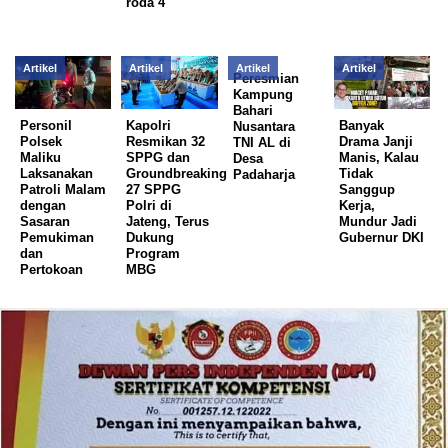
roda 4
Artikel
Artikel
Artikel
Artikel
Peresmian
Kampung
Bahari
Personil
Kapolri
Banyak
Nusantara
Polsek
Resmikan 32
Drama Janji
TNI AL di
Maliku
SPPG dan
Manis, Kalau
Desa
Laksanakan
Groundbreaking
Tidak
Padaharja
Patroli Malam
27 SPPG
Sanggup
dengan
Polri di
Kerja,
Sasaran
Jateng, Terus
Mundur Jadi
Pemukiman
Dukung
Gubernur DKI
dan
Program
Pertokoan
MBG