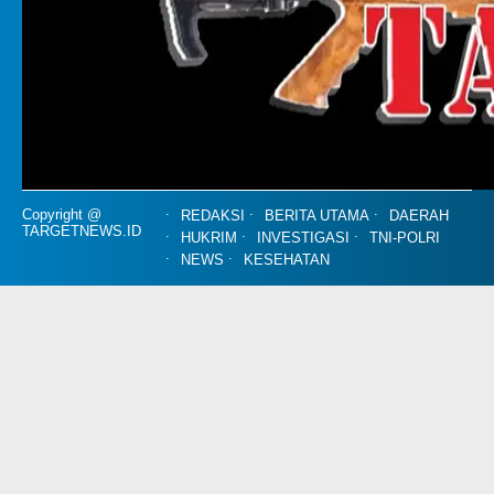
Copyright @
REDAKSI
BERITA UTAMA
DAERAH
TARGETNEWS.ID
HUKRIM
INVESTIGASI
TNI-POLRI
NEWS
KESEHATAN