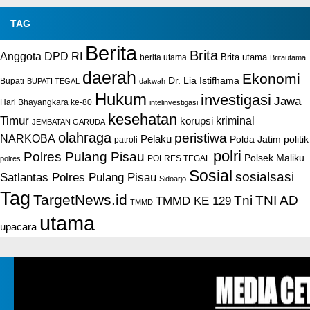
TAG
Berita
Brita
Anggota DPD RI
Brita.utama
berita utama
Britautama
daerah
Ekonomi
Dr. Lia Istifhama
Bupati
BUPATI TEGAL
dakwah
Hukum
investigasi
Jawa
Hari Bhayangkara ke-80
intelinvestigasi
kesehatan
Timur
kriminal
korupsi
JEMBATAN GARUDA
olahraga
peristiwa
NARKOBA
Pelaku
Polda Jatim
politik
patroli
polri
Polres Pulang Pisau
Polsek Maliku
POLRES TEGAL
polres
Sosial
sosialsasi
Satlantas Polres Pulang Pisau
Sidoarjo
Tag
TargetNews.id
Tni
TNI AD
TMMD KE 129
TMMD
utama
upacara