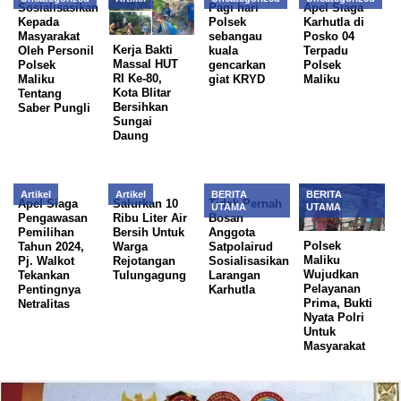
Sosialisasikan
Pagi hari
Apel Siaga
Kepada
Polsek
Karhutla di
Masyarakat
sebangau
Posko 04
Kerja Bakti
Oleh Personil
kuala
Terpadu
Massal HUT
Polsek
gencarkan
Polsek
RI Ke-80,
Maliku
giat KRYD
Maliku
Kota Blitar
Tentang
Bersihkan
Saber Pungli
Sungai
Daung
Artikel
Artikel
BERITA
BERITA
Apel Siaga
Salurkan 10
Tidak Pernah
UTAMA
UTAMA
Pengawasan
Ribu Liter Air
Bosan
Pemilihan
Bersih Untuk
Anggota
Polsek
Tahun 2024,
Warga
Satpolairud
Maliku
Pj. Walkot
Rejotangan
Sosialisasikan
Wujudkan
Tekankan
Tulungagung
Larangan
Pelayanan
Pentingnya
Karhutla
Prima, Bukti
Netralitas
Nyata Polri
Untuk
Masyarakat