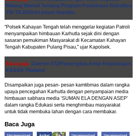
Bidang Wanwil Tentang Program Pembinaan Netralitas
TNI TA 2024.Ini pesan Dandim.
“Polsek Kahayan Tengah telah menggelar kegiatan Patroli
menyampaikan himbauan Karhutla sejak dini dengan
sasaran pemukiman Masyarakat di Kecamatan Kahayan
Tengah Kabupaten Pulang Pisau,” ujar Kapolsek.
Baca juga
Danrem 072/Pamungkas Antar Kepulangan
KASAD Thailand
Disampaikan juga pesan- pesan kamtibmas dalam rangka
upaya pencegahan Karhutla dengan penyampaian media
himbauan sabhara media ‘SUMAN ELA DENGAN ASEP’
dalam rangka Edukasi serta menghimbau masyarakat
untuk tidak membuka lahan dengan cara membakar.
Baca Juga
Uncategorized
Artikel
Uncategorized
Uncategorized