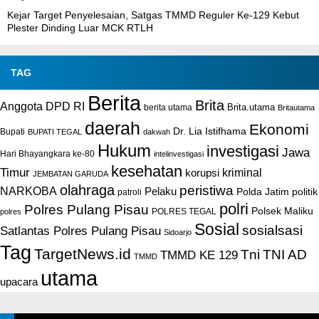
Kejar Target Penyelesaian, Satgas TMMD Reguler Ke-129 Kebut
Plester Dinding Luar MCK RTLH
TAG
Berita
Brita
Anggota DPD RI
Brita.utama
berita utama
Britautama
daerah
Ekonomi
Dr. Lia Istifhama
Bupati
BUPATI TEGAL
dakwah
Hukum
investigasi
Jawa
Hari Bhayangkara ke-80
intelinvestigasi
kesehatan
Timur
kriminal
korupsi
JEMBATAN GARUDA
olahraga
peristiwa
NARKOBA
Pelaku
Polda Jatim
politik
patroli
polri
Polres Pulang Pisau
Polsek Maliku
POLRES TEGAL
polres
Sosial
sosialsasi
Satlantas Polres Pulang Pisau
Sidoarjo
Tag
TargetNews.id
Tni
TNI AD
TMMD KE 129
TMMD
utama
upacara