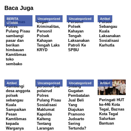
Baca Juga
BERITA
Uncategorized
Uncategorized
Artikel
Satbinmas
Cegah
Personil
Polsek
UTAMA
Polres
Kriminalitas,
Polsek
Sebangau
Pulang Pisau
Personil
Kahayan
Kuala
sambangi
Polsek
Tengah
Laksanakan
pasar dan
Kahayan
Laksanakan
Sosialisasi
berikan
Tengah Laks
Patroli Ke
Karhutla
himbauan
KRYD
SPBU
Kamtibmas
toko
sembako
Artikel
Uncategorized
Uncategorized
Artikel
Sambangi
personel Sat
Sidang
desa anggota
polairud
Gugatan
polsek
Polres
Pembatalan
Peringati HUT
sebangau
Pulang Pisau
Jual Beli
ke-446 Kota
Kuala
Sosialisasi
Yang
Tegal, Baznas
Sampaikan
Maklumat
Diajukan
Kota Tegal
Pesan
Kapolda
Pramono
Salurkan
Kamtibmas
Kalteng
Judoarto
Bantuan
kepada
Tentang
Sering
Warganya
Larangan
Tertunda?