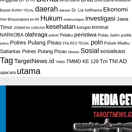
Brita.utama
berita utama
Britautama
daerah
Ekonomi
Dr. Lia Istifhama
Bupati
BUPATI TEGAL
dakwah
Hukum
investigasi
Jawa
Hari Bhayangkara ke-80
intelinvestigasi
kesehatan
Timur
kriminal
korupsi
JEMBATAN GARUDA
olahraga
peristiwa
NARKOBA
Pelaku
Polda Jatim
politik
patroli
polri
Polres Pulang Pisau
Polsek Maliku
POLRES TEGAL
polres
Sosial
sosialsasi
Satlantas Polres Pulang Pisau
Sidoarjo
Tag
TargetNews.id
Tni
TNI AD
TMMD KE 129
TMMD
utama
upacara