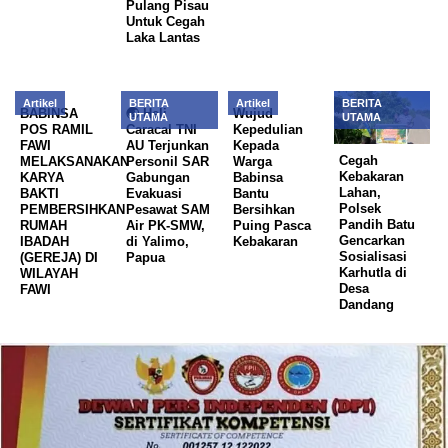
Pulang Pisau
Untuk Cegah
Laka Lantas
Artikel
BERITA
Artikel
BERITA
BABINSA
🌏 Heli
Wujud
UTAMA
UTAMA
POS RAMIL
Caracal TNI
Kepedulian
FAWI
AU Terjunkan
Kepada
Cegah
MELAKSANAKAN
Personil SAR
Warga
Kebakaran
KARYA
Gabungan
Babinsa
Lahan,
BAKTI
Evakuasi
Bantu
Polsek
PEMBERSIHKAN
Pesawat SAM
Bersihkan
Pandih Batu
RUMAH
Air PK-SMW,
Puing Pasca
Gencarkan
IBADAH
di Yalimo,
Kebakaran
Sosialisasi
(GEREJA) DI
Papua
Karhutla di
WILAYAH
Desa
FAWI
Dandang