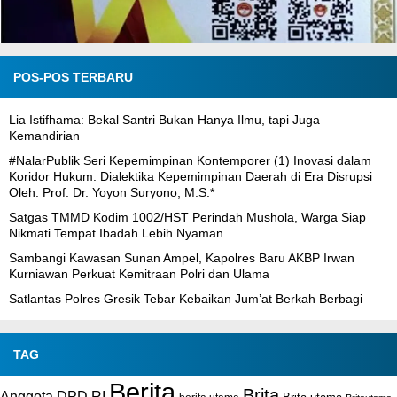
POS-POS TERBARU
Lia Istifhama: Bekal Santri Bukan Hanya Ilmu, tapi Juga
Kemandirian
#NalarPublik Seri Kepemimpinan Kontemporer (1) Inovasi dalam
Koridor Hukum: Dialektika Kepemimpinan Daerah di Era Disrupsi
Oleh: Prof. Dr. Yoyon Suryono, M.S.*
Satgas TMMD Kodim 1002/HST Perindah Mushola, Warga Siap
Nikmati Tempat Ibadah Lebih Nyaman
Sambangi Kawasan Sunan Ampel, Kapolres Baru AKBP Irwan
Kurniawan Perkuat Kemitraan Polri dan Ulama
Satlantas Polres Gresik Tebar Kebaikan Jum’at Berkah Berbagi
TAG
Berita
Brita
Anggota DPD RI