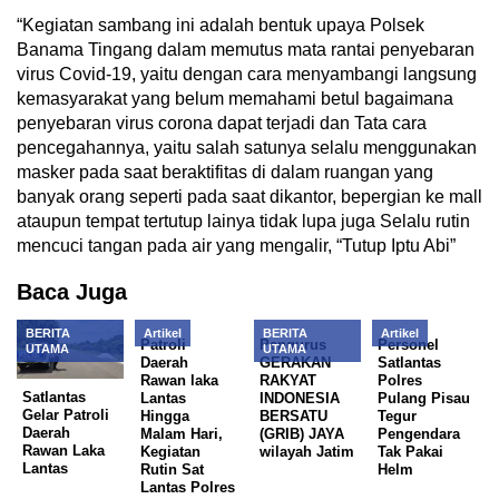
“Kegiatan sambang ini adalah bentuk upaya Polsek
Banama Tingang dalam memutus mata rantai penyebaran
virus Covid-19, yaitu dengan cara menyambangi langsung
kemasyarakat yang belum memahami betul bagaimana
penyebaran virus corona dapat terjadi dan Tata cara
pencegahannya, yaitu salah satunya selalu menggunakan
masker pada saat beraktifitas di dalam ruangan yang
banyak orang seperti pada saat dikantor, bepergian ke mall
ataupun tempat tertutup lainya tidak lupa juga Selalu rutin
mencuci tangan pada air yang mengalir, “Tutup Iptu Abi”
Baca Juga
BERITA
Artikel
BERITA
Artikel
Patroli
Pengurus
Personel
UTAMA
UTAMA
Daerah
GERAKAN
Satlantas
Rawan laka
RAKYAT
Polres
Satlantas
Lantas
INDONESIA
Pulang Pisau
Gelar Patroli
Hingga
BERSATU
Tegur
Daerah
Malam Hari,
(GRIB) JAYA
Pengendara
Rawan Laka
Kegiatan
wilayah Jatim
Tak Pakai
Lantas
Rutin Sat
Helm
Lantas Polres