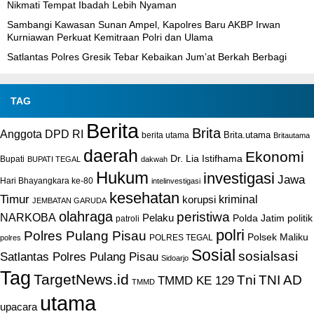
Nikmati Tempat Ibadah Lebih Nyaman
Sambangi Kawasan Sunan Ampel, Kapolres Baru AKBP Irwan
Kurniawan Perkuat Kemitraan Polri dan Ulama
Satlantas Polres Gresik Tebar Kebaikan Jum’at Berkah Berbagi
TAG
Berita
Brita
Anggota DPD RI
Brita.utama
berita utama
Britautama
daerah
Ekonomi
Dr. Lia Istifhama
Bupati
BUPATI TEGAL
dakwah
Hukum
investigasi
Jawa
Hari Bhayangkara ke-80
intelinvestigasi
kesehatan
Timur
kriminal
korupsi
JEMBATAN GARUDA
olahraga
peristiwa
NARKOBA
Pelaku
Polda Jatim
politik
patroli
polri
Polres Pulang Pisau
Polsek Maliku
POLRES TEGAL
polres
Sosial
sosialsasi
Satlantas Polres Pulang Pisau
Sidoarjo
Tag
TargetNews.id
Tni
TNI AD
TMMD KE 129
TMMD
utama
upacara