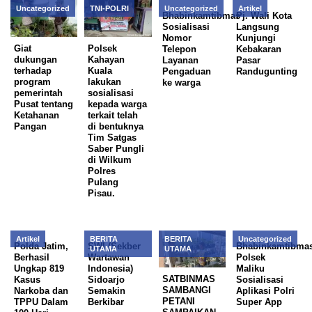
Uncategorized
TNI-POLRI
Uncategorized
Artikel
Bhabinkamtibmas
Pj. Wali Kota
Sosialisasi
Langsung
Nomor
Kunjungi
Giat
Polsek
Telepon
Kebakaran
dukungan
Kahayan
Layanan
Pasar
terhadap
Kuala
Pengaduan
Randugunting
program
lakukan
ke warga
pemerintah
sosialisasi
Pusat tentang
kepada warga
Ketahanan
terkait telah
Pangan
di bentuknya
Tim Satgas
Saber Pungli
di Wilkum
Polres
Pulang
Pisau.
Artikel
BERITA
BERITA
Uncategorized
Polda Jatim,
SWI (Sekber
Bhabinkamtibma
UTAMA
UTAMA
Berhasil
Wartawan
Polsek
Ungkap 819
Indonesia)
Maliku
SATBINMAS
Kasus
Sidoarjo
Sosialisasi
SAMBANGI
Narkoba dan
Semakin
Aplikasi Polri
PETANI
TPPU Dalam
Berkibar
Super App