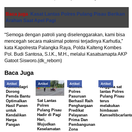
Baca juga
Kasat Lantas Polres Pulang Pisau Berikan
Arahan Saat Apel Pagi
“Semoga dengan patroli yang diselenggarakan, kami bisa
mencegah secara maksimal potensi terjadinya Karhutla,”
kata Kapolresta Palangka Raya, Polda Kalteng Kombes
Pol. Budi Santosa, S.I.K., M.H., melalui Kasatsamapta AKP
Gatoot Sisworo.(dk_reborn)
Baca Juga
Artikel
Artikel
Artikel
Artikel
Kemendagri
Momen
Anggota sat
Dorong
Polres
lantas Polres
Pemda Bantu
Pasuruan
Pulang Pisau
Sat Lantas
Optimalkan
Berhasil Raih
terus
Polres
Hasil Panen
Penghargaan
melakukan
Pulang Pisau
untuk
Predikat
himbauan
Hadir di Pagi
Kendalikan
Pelayanan
Kamseltibcarlant
Hari,
Harga
Prima Dan
Wujudkan
Pangan
Pembangunan
Keselamatan
Zona