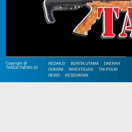
Copyright @
REDAKSI
BERITA UTAMA
DAERAH
TARGETNEWS.ID
HUKRIM
INVESTIGASI
TNI-POLRI
NEWS
KESEHATAN