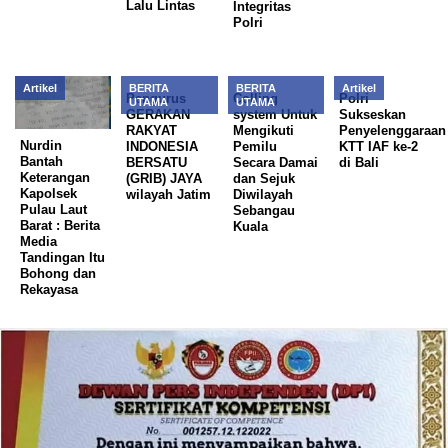
Lalu Lintas
Integritas
Polri
Artikel
BERITA
BERITA
Artikel
Pengurus
Colling
Polri
UTAMA
UTAMA
GERAKAN
system Untuk
Sukseskan
RAKYAT
Mengikuti
Penyelenggaraan
Nurdin
INDONESIA
Pemilu
KTT IAF ke-2
Bantah
BERSATU
Secara Damai
di Bali
Keterangan
(GRIB) JAYA
dan Sejuk
Kapolsek
wilayah Jatim
Diwilayah
Pulau Laut
Sebangau
Barat : Berita
Kuala
Media
Tandingan Itu
Bohong dan
Rekayasa