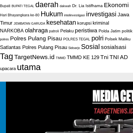
daerah
Ekonomi
Dr. Lia Istifhama
Bupati
BUPATI TEGAL
dakwah
Hukum
investigasi
Jawa
Hari Bhayangkara ke-80
intelinvestigasi
kesehatan
Timur
kriminal
korupsi
JEMBATAN GARUDA
olahraga
peristiwa
NARKOBA
Pelaku
Polda Jatim
politik
patroli
polri
Polres Pulang Pisau
Polsek Maliku
POLRES TEGAL
polres
Sosial
sosialsasi
Satlantas Polres Pulang Pisau
Sidoarjo
Tag
TargetNews.id
Tni
TNI AD
TMMD KE 129
TMMD
utama
upacara