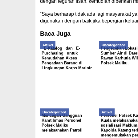
dengan teguran lisan, kemudian diberikan m
“Saya berharap tidak ada lagi masyarakat 
digunakan dengan baik jika bepergian kelua
Baca Juga
Artikel
Uncategorized
_E-Katalog_ dan _E-
Pengecekan Lokasi
Purchasing_ untuk
Sumber Air di Daer
Kemudahan Akses
Rawan Karhutla Wi
Pengadaan Barang di
Polsek Maliku.
Lingkungan Korps Marinir
Uncategorized
Artikel
Mencegah Gangguan
Personel Polsek K
Kamtibmas Personel
Kuala melaksanaka
Polsek Maliku
sosialisasi Maklum
melaksanakan Patroli
Kapolda Kateng terk
mengemukakan pen