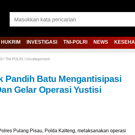
HUKRIM
INVESTIGASI
TNI-POLRI
NEWS
KESEHA
SI
/
TNI-POLRI
/
Uncategorized
ek Pandih Batu Mengantisipasi
an Gelar Operasi Yustisi
Polres Pulang Pisau, Polda Kalteng, melaksanakan operasi