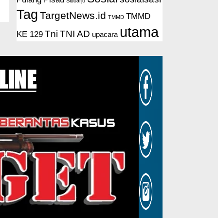
Sidoarjo
Tag
TargetNews.id
TMMD
TMMD
utama
Tni
TNI AD
KE 129
upacara