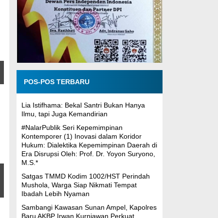
POS-POS TERBARU
Lia Istifhama: Bekal Santri Bukan Hanya
Ilmu, tapi Juga Kemandirian
#NalarPublik Seri Kepemimpinan
Kontemporer (1) Inovasi dalam Koridor
Hukum: Dialektika Kepemimpinan Daerah di
Era Disrupsi Oleh: Prof. Dr. Yoyon Suryono,
M.S.*
Satgas TMMD Kodim 1002/HST Perindah
Mushola, Warga Siap Nikmati Tempat
Ibadah Lebih Nyaman
Sambangi Kawasan Sunan Ampel, Kapolres
Baru AKBP Irwan Kurniawan Perkuat