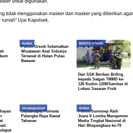
asker untuk digunakan.
yang tidak menggunakan masker dan masker yang diberikan agar
r rumah” Ujar Kapolsek.
Artikel
BERITA UTAMA
Polres Gresik Selamatkan
ah
Wisatawan Asal Sidoarjo
lkum
Tersesat di Hutan Pulau
Bawean
Dan SSK Berikan Brifing
kepada Satgas TMMD ke-
126 Kodim 1208/Sambas di
Lokasi Sasaran Fisik
Uncategorized
Artikel
ahayan
Satsamapta Polresta
Polres Sumenep Raih
n
Palangka Raya Kawal
Juara II Lomba Manajemen
at
Tahanan
Media Tingkat Nasional di
ait
Hari Bhayangkara ke-79
dapat