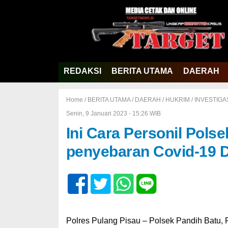
REDAKSI
BERITA UTAMA
DAERAH
Home /
BERITA UTAMA
/
DAERAH
/
HUKRIM
/
INVESTIGA
Senin, 9 Januari 2023 - 15:26 WIB
Ini Cara Personil Pols
penyebaran Covid-19 D
Polres Pulang Pisau – Polsek Pandih Batu, 