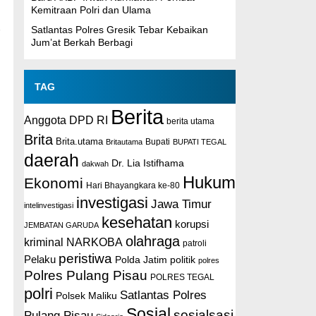
Kemitraan Polri dan Ulama
Satlantas Polres Gresik Tebar Kebaikan
Jum’at Berkah Berbagi
TAG
Berita
Anggota DPD RI
berita utama
Brita
Brita.utama
Britautama
Bupati
BUPATI TEGAL
daerah
Dr. Lia Istifhama
dakwah
Hukum
Ekonomi
Hari Bhayangkara ke-80
investigasi
Jawa Timur
intelinvestigasi
kesehatan
korupsi
JEMBATAN GARUDA
olahraga
kriminal
NARKOBA
patroli
peristiwa
Pelaku
Polda Jatim
politik
polres
Polres Pulang Pisau
POLRES TEGAL
polri
Satlantas Polres
Polsek Maliku
Sosial
sosialsasi
Pulang Pisau