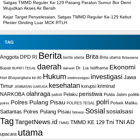
Satgas TMMD Reguler Ke-129 Pasang Paralon Sumur Bor Demi
Wujudkan Akses Air Bersih
Kejar Target Penyelesaian, Satgas TMMD Reguler Ke-129 Kebut
Plester Dinding Luar MCK RTLH
TAG
Berita
Brita
Anggota DPD RI
Brita.utama
berita utama
Britautama
daerah
Ekonomi
Dr. Lia Istifhama
Bupati
BUPATI TEGAL
dakwah
Hukum
investigasi
Jawa
Hari Bhayangkara ke-80
intelinvestigasi
kesehatan
Timur
kriminal
korupsi
JEMBATAN GARUDA
olahraga
peristiwa
NARKOBA
Pelaku
Polda Jatim
politik
patroli
polri
Polres Pulang Pisau
Polsek Maliku
POLRES TEGAL
polres
Sosial
sosialsasi
Satlantas Polres Pulang Pisau
Sidoarjo
Tag
TargetNews.id
Tni
TNI AD
TMMD KE 129
TMMD
utama
upacara