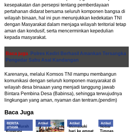
kesepakatan dan persepsi tentang pemberdayaan
pertahanan didarat bersama seluruh komponen bangsa di
wilayah binaan, hal ini pun menunjukkan kedekatan TNI
dengan Masyarakat dalam menjaga wilayah teritorial tetap
aman dan kondusif, serta mencerminkan kepedulian
kepada masyarakat.
Baca juga
Polres Kediri Berhasil Amankan Tersangka
Pengedar Sabu Asal Kandangan
Karenanya, melalui Komsos TNI mampu membangun
komunikasi dengan seluruh komponen masyarakat di
wilayah desa binaaan yang menjadi tanggung jawab
Bintara Pembina Desa (Babinsa), sehingga terwujudnya
lingkungan yang aman, nyaman dan tentram.(pendim)
Baca Juga
BERITA
Artikel
Artikel
Artikel
Pasar Murah
Memasuki
Nobar
UTAMA
Koperasi
hari ke empat
Timnas