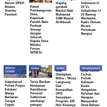
Harum DPKH
diajang
Indonesia U-
Kawal
Brebes
gerebek
23 Vs
Pembangunan
Diserbu
Maulid Nabi
Uzbekistan U-
Desa,
Pembeli
Muhamad
23 Bareng
Kapolsek
SAW Masjid
Wartawan,
Pandih Batu
Al-Hikmah
Kadiv Humas
Perkuat
Bicara
Sinergi
Persatuan
dengan
Bangsa
Seluruh
Kepala Desa
Melalui
Forum
APDESI
BERITA
Artikel
Artikel
Uncategorized
Usai
Gelar Jumat
UTAMA
Ditetapkan,
Curhat,
Mitha – Wurja
Polsek
Satpolairud
Terus Berikan
Langsung
Kahayan
Polres Pulpis
Himbauan
Gas
Kuala
Edukasi
Kamtibmas
Kumpulkan
dengarkan
Warga
Personil
OPD
Keluhan dan
Bantaran
Satbinmas
Sesuaikan
Harapan
Sungai
sambangi
Program 100
Masyarakat
Cegah
petugas
Hari Kerjanya
Desa Bahaur