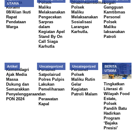
Anggota
Polsek
Bhabinkamtibmas
Cegah
UTAMA
Korami
Maliku
Polsek
Gangguan
08/Alian Ikuti
Melaksanakan
Maliku
Kamtibmas
Rapat
Pengecekan
Melaksanakan
Personel
Pendataan
Sarpras
Sosialisasi
Polsek
Warga
dalam
Larangan
Maliku
Kegiatan Apel
Karhutla.
laksanakan
Stand By On
Patroli
Call Siaga
Karhutla
Artikel
Uncategorized
Uncategorized
BERITA
Kemendagri
Personel
Personel
UTAMA
Ajak Media
Satpolairud
Polsek
Massa
Polres Pulpis
Maliku Rutin
Tingkatkan
Dukung dan
Lakukan
Gelar
Literasi di
Semarakkan
Pemeliharaan
Kegiatan
Wilayah Food
Penyelenggaraan
dan
Patroli Malam
Estate,
PON 2024
Perawatan
Polsek
Kapal
Pandih Batu
Hadirkan
Program
‘Bajaka
Presisi’