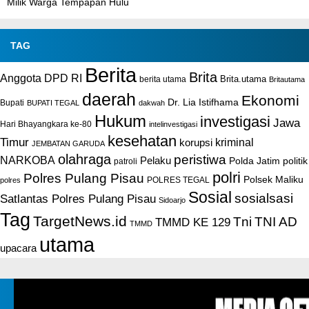
Milik Warga Tempapan Hulu
TAG
Berita
Brita
Anggota DPD RI
Brita.utama
berita utama
Britautama
daerah
Ekonomi
Dr. Lia Istifhama
Bupati
BUPATI TEGAL
dakwah
Hukum
investigasi
Jawa
Hari Bhayangkara ke-80
intelinvestigasi
kesehatan
Timur
kriminal
korupsi
JEMBATAN GARUDA
olahraga
peristiwa
NARKOBA
Pelaku
Polda Jatim
politik
patroli
polri
Polres Pulang Pisau
Polsek Maliku
POLRES TEGAL
polres
Sosial
sosialsasi
Satlantas Polres Pulang Pisau
Sidoarjo
Tag
TargetNews.id
Tni
TNI AD
TMMD KE 129
TMMD
utama
upacara