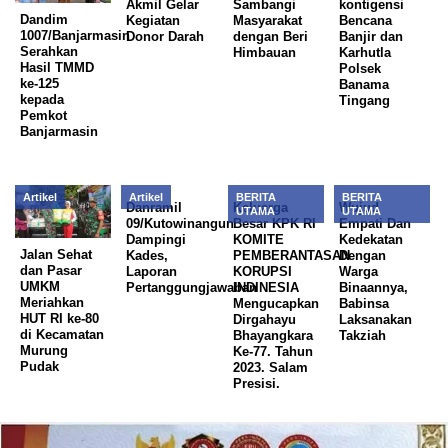
Akmil Gelar
Sambangi
kontigensi
Dandim
Kegiatan
Masyarakat
Bencana
1007/Banjarmasin
Donor Darah
dengan Beri
Banjir dan
Serahkan
Himbauan
Karhutla
Hasil TMMD
Polsek
ke-125
Banama
kepada
Tingang
Pemkot
Banjarmasin
Artikel
Artikel
BERITA
BERITA
Danramil
Keluarga
Wujud
UTAMA
UTAMA
09/Kutowinangun
Besar KPK RI
Empati Dan
Dampingi
KOMITE
Kedekatan
Jalan Sehat
Kades,
PEMBERANTASAN
Dengan
dan Pasar
Laporan
KORUPSI
Warga
UMKM
Pertanggungjawaban
INDINESIA
Binaannya,
Meriahkan
Mengucapkan
Babinsa
HUT RI ke-80
Dirgahayu
Laksanakan
di Kecamatan
Bhayangkara
Takziah
Murung
Ke-77. Tahun
Pudak
2023. Salam
Presisi.