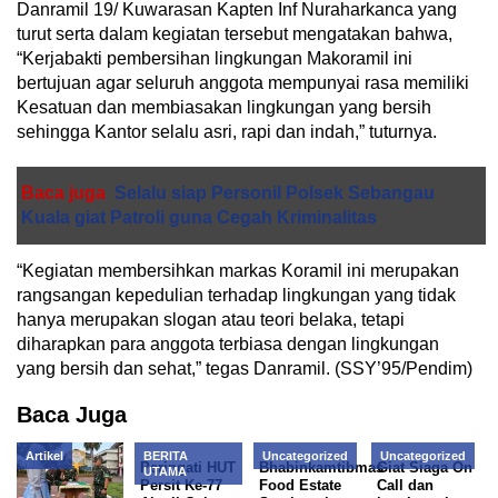
Danramil 19/ Kuwarasan Kapten Inf Nuraharkanca yang
turut serta dalam kegiatan tersebut mengatakan bahwa,
“Kerjabakti pembersihan lingkungan Makoramil ini
bertujuan agar seluruh anggota mempunyai rasa memiliki
Kesatuan dan membiasakan lingkungan yang bersih
sehingga Kantor selalu asri, rapi dan indah,” tuturnya.
Baca juga
Selalu siap Personil Polsek Sebangau
Kuala giat Patroli guna Cegah Kriminalitas
“Kegiatan membersihkan markas Koramil ini merupakan
rangsangan kepedulian terhadap lingkungan yang tidak
hanya merupakan slogan atau teori belaka, tetapi
diharapkan para anggota terbiasa dengan lingkungan
yang bersih dan sehat,” tegas Danramil. (SSY’95/Pendim)
Baca Juga
Artikel
BERITA
Uncategorized
Uncategorized
Peringati HUT
Bhabinkamtibmas
Giat Siaga On
UTAMA
Persit Ke-77
Food Estate
Call dan