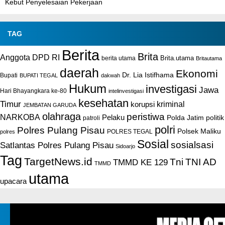
Kebut Penyelesaian Pekerjaan
TAG
Berita
Brita
Anggota DPD RI
Brita.utama
berita utama
Britautama
daerah
Ekonomi
Dr. Lia Istifhama
Bupati
BUPATI TEGAL
dakwah
Hukum
investigasi
Jawa
Hari Bhayangkara ke-80
intelinvestigasi
kesehatan
Timur
kriminal
korupsi
JEMBATAN GARUDA
olahraga
peristiwa
NARKOBA
Pelaku
Polda Jatim
politik
patroli
polri
Polres Pulang Pisau
Polsek Maliku
POLRES TEGAL
polres
Sosial
sosialsasi
Satlantas Polres Pulang Pisau
Sidoarjo
Tag
TargetNews.id
Tni
TNI AD
TMMD KE 129
TMMD
utama
upacara