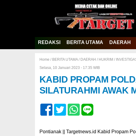
REDAKSI
BERITA UTAMA
DAERAH
Home /
BERITA UTAMA
/
DAERAH
/
HUKRIM
/
INVESTIGA
Selasa, 10 Januari 2023 - 17:35 WIB
KABID PROPAM POLD
SILATURAHMI AWAK 
Pontianak || Targetnews.id Kabid Propam Pol