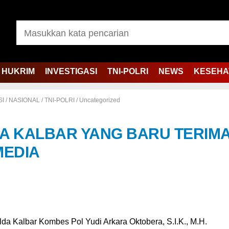
HUKRIM
INVESTIGASI
TNI-POLRI
NEWS
KESEHA
SI
/
NASIONAL
/
TNI-POLRI
/
Uncategorized
A KALBAR YANG BARU TERIM
MEDIA
da Kalbar Kombes Pol Yudi Arkara Oktobera, S.I.K., M.H.