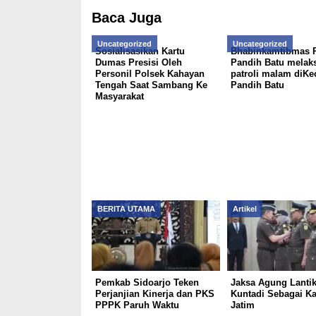
Baca Juga
Uncategorized
Uncategorized
Sosialisasikan Kartu
Bhabinkamtibmas 
Dumas Presisi Oleh
Pandih Batu melak
Personil Polsek Kahayan
patroli malam diKe
Tengah Saat Sambang Ke
Pandih Batu
Masyarakat
BERITA UTAMA
Artikel
Pemkab Sidoarjo Teken
Jaksa Agung Lantik
Perjanjian Kinerja dan PKS
Kuntadi Sebagai Ka
PPPK Paruh Waktu
Jatim