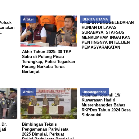
Artikel
BERITA UTAMA
Polsek
PIMPIN PENGGELEDAHAN
sanakan
HUNIAN DI LAPAS
c.
SURABAYA, STAFSUS
MENKUMHAM INGATKAN
PENTINGNYA INTELIJEN
PEMASYARAKATAN
Akhir Tahun 2025: 30 TKP
Sabu di Pulang Pisau
Terungkap, Polisi Tegaskan
Perang Narkoba Terus
Berlanjut
Artikel
Uncategorized
Babinsa Koramil 19/
Kuwarasan Hadiri
Musrenbangdes Bahas
RKPDes Tahun 2024 Desa
Sidomukti
 Dr.
Bimbingan Teknis
jati
Pengamanan Pariwisata
2025 Dimulai, Perkuat