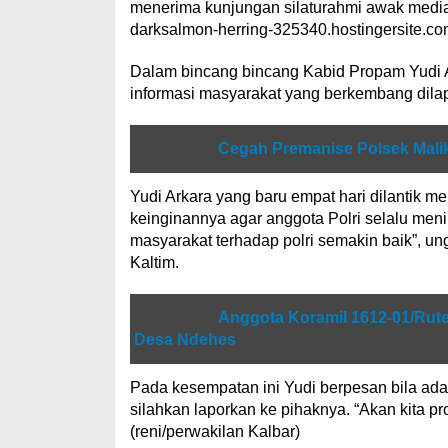
menerima kunjungan silaturahmi awak media
darksalmon-herring-325340.hostingersite.com
Dalam bincang bincang Kabid Propam Yudi 
informasi masyarakat yang berkembang dilap
Baca juga
Cegah Premanise Polsek Mal
Yudi Arkara yang baru empat hari dilantik 
keinginannya agar anggota Polri selalu meni
masyarakat terhadap polri semakin baik”, 
Kaltim.
Baca juga
Anggota Koramil 1612-01/Rut
Desa Ndehes
Pada kesempatan ini Yudi berpesan bila ada
silahkan laporkan ke pihaknya. “Akan kita p
(reni/perwakilan Kalbar)