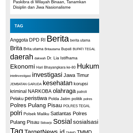
Paskibra di Wilayah Binaan, Tanamkan
Disiplin dan Jiwa Nasionalisme
TAG
Berita
Anggota DPD RI
berita utama
Brita
Brita.utama
Britautama
Bupati
BUPATI TEGAL
daerah
Dr. Lia Istifhama
dakwah
Hukum
Ekonomi
Hari Bhayangkara ke-80
investigasi
Jawa Timur
intelinvestigasi
kesehatan
korupsi
JEMBATAN GARUDA
olahraga
kriminal
NARKOBA
patroli
peristiwa
Pelaku
Polda Jatim
politik
polres
Polres Pulang Pisau
POLRES TEGAL
polri
Satlantas Polres
Polsek Maliku
Sosial
sosialsasi
Pulang Pisau
Sidoarjo
Tag
TargetNews.id
TMMD
TMMD