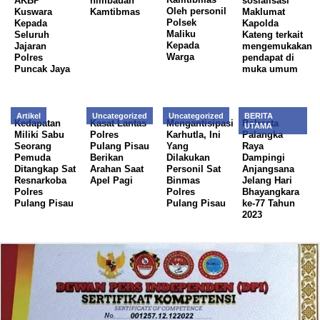
AKBP
himbauan
sosialisasi
Oleh personil
Kuswara
Kamtibmas
Maklumat
Polsek
Kepada
Kapolda
Maliku
Seluruh
Kateng terkait
Kepada
Jajaran
mengemukakan
Warga
Polres
pendapat di
Puncak Jaya
muka umum
Artikel
Uncategorized
Uncategorized
BERITA
Kedapatan
Kasat Lantas
Mengantisipasi
Polresta
UTAMA
Miliki Sabu
Polres
Karhutla, Ini
Palangka
Seorang
Pulang Pisau
Yang
Raya
Pemuda
Berikan
Dilakukan
Dampingi
Ditangkap Sat
Arahan Saat
Personil Sat
Anjangsana
Resnarkoba
Apel Pagi
Binmas
Jelang Hari
Polres
Polres
Bhayangkara
Pulang Pisau
Pulang Pisau
ke-77 Tahun
2023