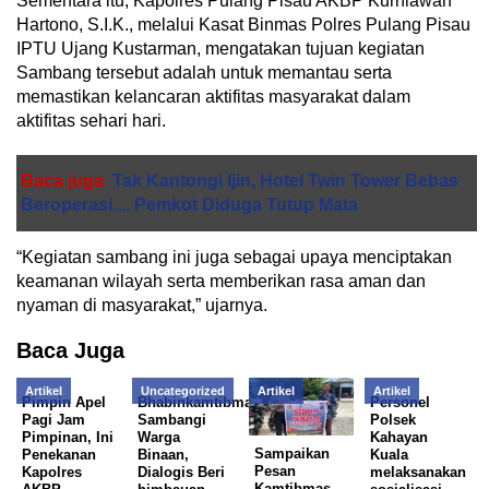
Sementara itu, Kapolres Pulang Pisau AKBP Kurniawan
Hartono, S.I.K., melalui Kasat Binmas Polres Pulang Pisau
IPTU Ujang Kustarman, mengatakan tujuan kegiatan
Sambang tersebut adalah untuk memantau serta
memastikan kelancaran aktifitas masyarakat dalam
aktifitas sehari hari.
Baca juga
Tak Kantongi Ijin, Hotel Twin Tower Bebas
Beroperasi.... Pemkot Diduga Tutup Mata
“Kegiatan sambang ini juga sebagai upaya menciptakan
keamanan wilayah serta memberikan rasa aman dan
nyaman di masyarakat,” ujarnya.
Baca Juga
Artikel
Uncategorized
Artikel
Artikel
Pimpin Apel
Bhabinkamtibmas
Personel
Pagi Jam
Sambangi
Polsek
Pimpinan, Ini
Warga
Kahayan
Sampaikan
Penekanan
Binaan,
Kuala
Pesan
Kapolres
Dialogis Beri
melaksanakan
Kamtibmas