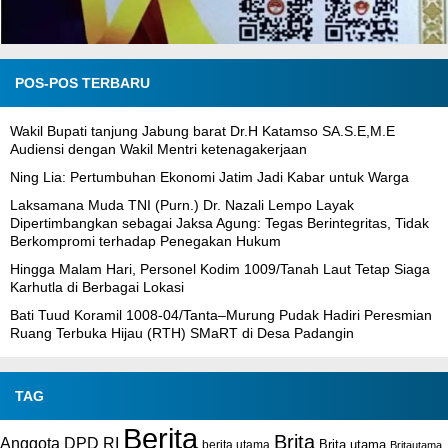
POS-POS TERBARU
Wakil Bupati tanjung Jabung barat Dr.H Katamso SA.S.E,M.E
Audiensi dengan Wakil Mentri ketenagakerjaan
Ning Lia: Pertumbuhan Ekonomi Jatim Jadi Kabar untuk Warga
Laksamana Muda TNI (Purn.) Dr. Nazali Lempo Layak
Dipertimbangkan sebagai Jaksa Agung: Tegas Berintegritas, Tidak
Berkompromi terhadap Penegakan Hukum
Hingga Malam Hari, Personel Kodim 1009/Tanah Laut Tetap Siaga
Karhutla di Berbagai Lokasi
Bati Tuud Koramil 1008-04/Tanta–Murung Pudak Hadiri Peresmian
Ruang Terbuka Hijau (RTH) SMaRT di Desa Padangin
TAG
Berita
Brita
Anggota DPD RI
Brita.utama
berita utama
Britautama