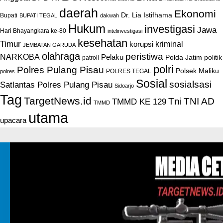
daerah
Ekonomi
Dr. Lia Istifhama
Bupati
BUPATI TEGAL
dakwah
Hukum
investigasi
Jawa
Hari Bhayangkara ke-80
intelinvestigasi
kesehatan
Timur
kriminal
korupsi
JEMBATAN GARUDA
olahraga
peristiwa
NARKOBA
Pelaku
Polda Jatim
politik
patroli
polri
Polres Pulang Pisau
Polsek Maliku
POLRES TEGAL
polres
Sosial
sosialsasi
Satlantas Polres Pulang Pisau
Sidoarjo
Tag
TargetNews.id
Tni
TNI AD
TMMD KE 129
TMMD
utama
upacara