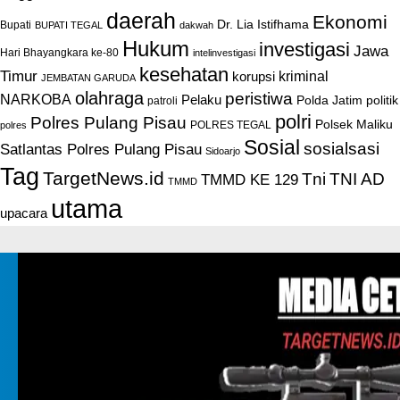
daerah
Ekonomi
Dr. Lia Istifhama
Bupati
BUPATI TEGAL
dakwah
Hukum
investigasi
Jawa
Hari Bhayangkara ke-80
intelinvestigasi
kesehatan
Timur
kriminal
korupsi
JEMBATAN GARUDA
olahraga
peristiwa
NARKOBA
Pelaku
Polda Jatim
politik
patroli
polri
Polres Pulang Pisau
Polsek Maliku
POLRES TEGAL
polres
Sosial
sosialsasi
Satlantas Polres Pulang Pisau
Sidoarjo
Tag
TargetNews.id
Tni
TNI AD
TMMD KE 129
TMMD
utama
upacara