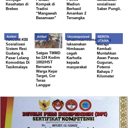
Kesehatan di
Kompak di
Madiun
sosialisasi
Brebes
Tradisi
Berhasil
Saber Pungli.
“Mangawah
Amankan 2
Basamaan”
Tersangka
Artikel
Artikel
Uncategorized
BERITA
INACOM-KBI
Bhabinkamtibmas
Gunung
UTAMA
Sosialisasi
laksanakan
Merapi
Sistem Resi
Himbauan
Kembali
Satgas TMMD
Gudang &
cegah
Muntahkan
ke-124 Kodim
Pasar Lelang
Karhutla
Awan Panas
1002/HST
Komoditas Di
kepada
Guguran,
Bersama
Tasikmalaya
masyarakat
Potensi
Warga Kejar
Bahaya 7
Target, Cor
Kilometer
Teras
Langgar