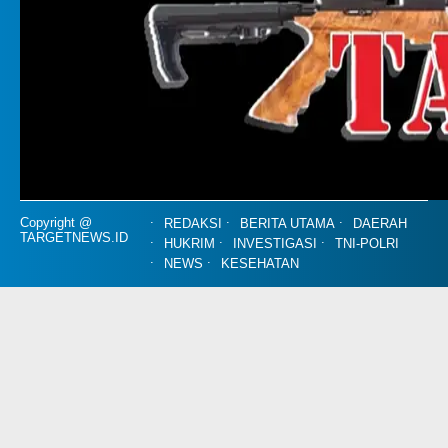
Copyright @
REDAKSI
BERITA UTAMA
DAERAH
TARGETNEWS.ID
HUKRIM
INVESTIGASI
TNI-POLRI
NEWS
KESEHATAN