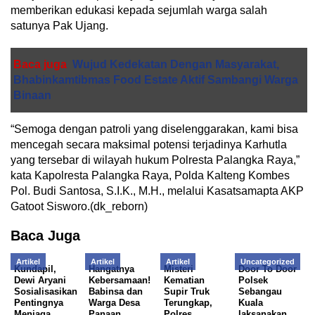
memberikan edukasi kepada sejumlah warga salah
satunya Pak Ujang.
Baca juga
Wujud Kedekatan Dengan Masyarakat,
Bhabinkamtibmas Food Estate Aktif Sambangi Warga
Binaan
“Semoga dengan patroli yang diselenggarakan, kami bisa
mencegah secara maksimal potensi terjadinya Karhutla
yang tersebar di wilayah hukum Polresta Palangka Raya,”
kata Kapolresta Palangka Raya, Polda Kalteng Kombes
Pol. Budi Santosa, S.I.K., M.H., melalui Kasatsamapta AKP
Gatoot Sisworo.(dk_reborn)
Baca Juga
Artikel
Artikel
Artikel
Uncategorized
Kundapil,
Hangatnya
Misteri
Door To Door
Dewi Aryani
Kebersamaan!
Kematian
Polsek
Sosialisasikan
Babinsa dan
Supir Truk
Sebangau
Pentingnya
Warga Desa
Terungkap,
Kuala
Menjaga
Panaan
Polres
laksanakan