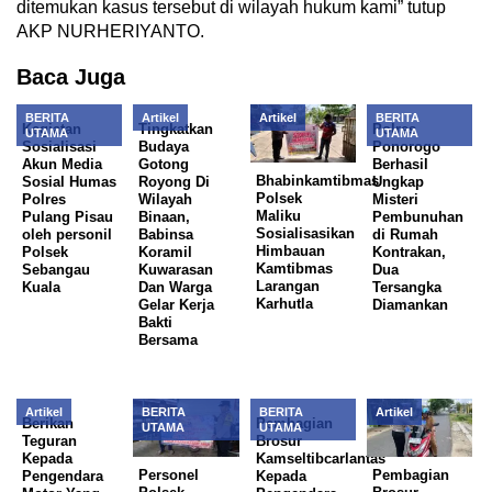
ditemukan kasus tersebut di wilayah hukum kami” tutup
AKP NURHERIYANTO.
Baca Juga
BERITA
Artikel
Artikel
BERITA
Kegiatan
Tingkatkan
Polres
UTAMA
UTAMA
Sosialisasi
Budaya
Ponorogo
Akun Media
Gotong
Berhasil
Bhabinkamtibmas
Sosial Humas
Royong Di
Ungkap
Polsek
Polres
Wilayah
Misteri
Maliku
Pulang Pisau
Binaan,
Pembunuhan
Sosialisasikan
oleh personil
Babinsa
di Rumah
Himbauan
Polsek
Koramil
Kontrakan,
Kamtibmas
Sebangau
Kuwarasan
Dua
Larangan
Kuala
Dan Warga
Tersangka
Karhutla
Gelar Kerja
Diamankan
Bakti
Bersama
Artikel
BERITA
BERITA
Artikel
Berikan
Pembagian
UTAMA
UTAMA
Teguran
Brosur
Kepada
Kamseltibcarlantas
Personel
Pembagian
Pengendara
Kepada