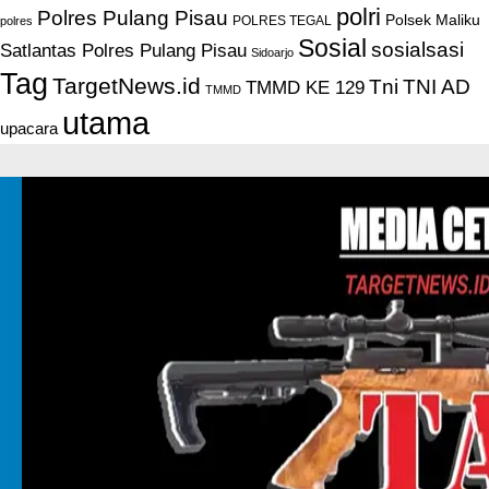
polri
Polres Pulang Pisau
Polsek Maliku
POLRES TEGAL
polres
Sosial
sosialsasi
Satlantas Polres Pulang Pisau
Sidoarjo
Tag
TargetNews.id
Tni
TNI AD
TMMD KE 129
TMMD
utama
upacara