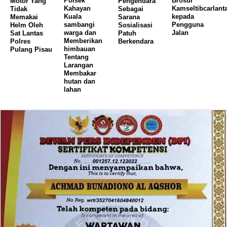
Polsek
Brosur
Motor Yang
Pengendara
Kahayan
Kamseltibcarlant
Tidak
Sebagai
Kuala
kepada
Memakai
Sarana
sambangi
Pengguna
Helm Oleh
Sosialisasi
warga dan
Jalan
Sat Lantas
Patuh
Memberikan
Polres
Berkendara
himbauan
Pulang Pisau
Tentang
Larangan
Membakar
hutan dan
lahan