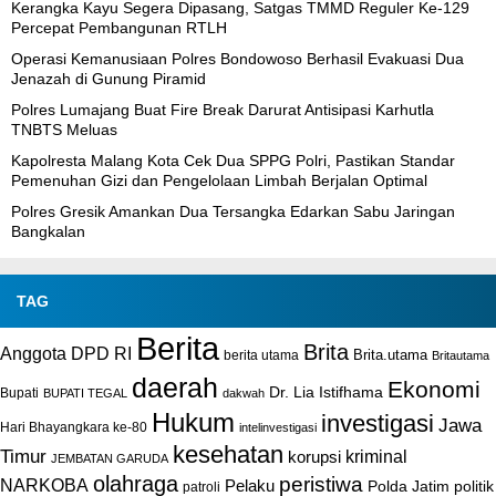
Kerangka Kayu Segera Dipasang, Satgas TMMD Reguler Ke-129
Percepat Pembangunan RTLH
Operasi Kemanusiaan Polres Bondowoso Berhasil Evakuasi Dua
Jenazah di Gunung Piramid
Polres Lumajang Buat Fire Break Darurat Antisipasi Karhutla
TNBTS Meluas
Kapolresta Malang Kota Cek Dua SPPG Polri, Pastikan Standar
Pemenuhan Gizi dan Pengelolaan Limbah Berjalan Optimal
Polres Gresik Amankan Dua Tersangka Edarkan Sabu Jaringan
Bangkalan
TAG
Berita
Brita
Anggota DPD RI
Brita.utama
berita utama
Britautama
daerah
Ekonomi
Dr. Lia Istifhama
Bupati
BUPATI TEGAL
dakwah
Hukum
investigasi
Jawa
Hari Bhayangkara ke-80
intelinvestigasi
kesehatan
Timur
kriminal
korupsi
JEMBATAN GARUDA
olahraga
peristiwa
NARKOBA
Pelaku
Polda Jatim
politik
patroli