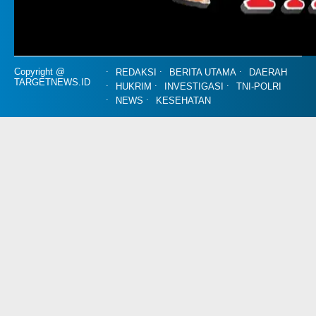
Copyright @
REDAKSI
BERITA UTAMA
DAERAH
TARGETNEWS.ID
HUKRIM
INVESTIGASI
TNI-POLRI
NEWS
KESEHATAN