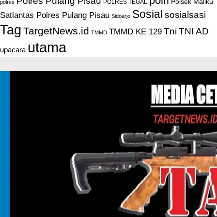
polri
Polres Pulang Pisau
Polsek Maliku
POLRES TEGAL
polres
Sosial
sosialsasi
Satlantas Polres Pulang Pisau
Sidoarjo
Tag
TargetNews.id
Tni
TNI AD
TMMD KE 129
TMMD
utama
upacara