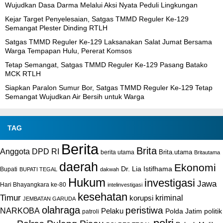
Wujudkan Dasa Darma Melalui Aksi Nyata Peduli Lingkungan
Kejar Target Penyelesaian, Satgas TMMD Reguler Ke-129
Semangat Plester Dinding RTLH
Satgas TMMD Reguler Ke-129 Laksanakan Salat Jumat Bersama
Warga Tempapan Hulu, Pererat Komsos
Tetap Semangat, Satgas TMMD Reguler Ke-129 Pasang Batako
MCK RTLH
Siapkan Paralon Sumur Bor, Satgas TMMD Reguler Ke-129 Tetap
Semangat Wujudkan Air Bersih untuk Warga
TAG
Berita
Brita
Anggota DPD RI
Brita.utama
berita utama
Britautama
daerah
Ekonomi
Dr. Lia Istifhama
Bupati
BUPATI TEGAL
dakwah
Hukum
investigasi
Jawa
Hari Bhayangkara ke-80
intelinvestigasi
kesehatan
Timur
kriminal
korupsi
JEMBATAN GARUDA
olahraga
peristiwa
NARKOBA
Pelaku
Polda Jatim
politik
patroli