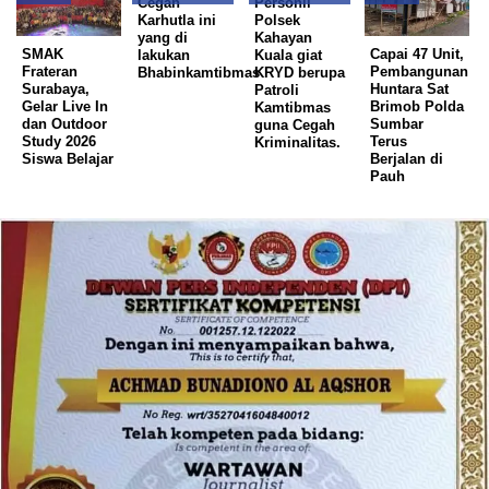
Cegah
Personil
Karhutla ini
Polsek
yang di
Kahayan
SMAK
Capai 47 Unit,
lakukan
Kuala giat
Frateran
Pembangunan
Bhabinkamtibmas
KRYD berupa
Surabaya,
Huntara Sat
Patroli
Gelar Live In
Brimob Polda
Kamtibmas
dan Outdoor
Sumbar
guna Cegah
Study 2026
Terus
Kriminalitas.
Siswa Belajar
Berjalan di
Pauh