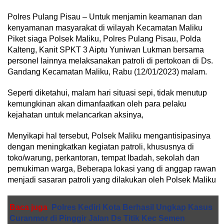
Polres Pulang Pisau – Untuk menjamin keamanan dan
kenyamanan masyarakat di wilayah Kecamatan Maliku
Piket siaga Polsek Maliku, Polres Pulang Pisau, Polda
Kalteng, Kanit SPKT 3 Aiptu Yuniwan Lukman bersama
personel lainnya melaksanakan patroli di pertokoan di Ds.
Gandang Kecamatan Maliku, Rabu (12/01/2023) malam.
Seperti diketahui, malam hari situasi sepi, tidak menutup
kemungkinan akan dimanfaatkan oleh para pelaku
kejahatan untuk melancarkan aksinya,
Menyikapi hal tersebut, Polsek Maliku mengantisipasinya
dengan meningkatkan kegiatan patroli, khususnya di
toko/warung, perkantoran, tempat Ibadah, sekolah dan
pemukiman warga, Beberapa lokasi yang di anggap rawan
menjadi sasaran patroli yang dilakukan oleh Polsek Maliku
Baca juga
Polres Kediri Kota Berhasil Ungkap Kasus
Curanmor di Pinggir Jalan Ds Titik Kec Semen