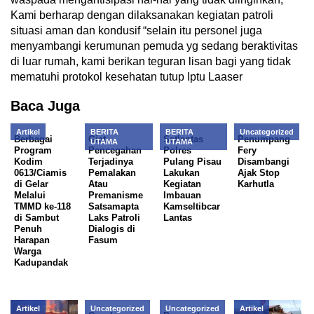
Kami berharap dengan dilaksanakan kegiatan patroli
situasi aman dan kondusif “selain itu personel juga
menyambangi kerumunan pemuda yg sedang beraktivitas
di luar rumah, kami berikan teguran lisan bagi yang tidak
mematuhi protokol kesehatan tutup Iptu Laaser
Baca Juga
Artikel
BERITA
BERITA
Uncategorized
Berbagai
Giat
Satlantas
Penumpang
UTAMA
UTAMA
Program
Pencegahan
Polres
Fery
Kodim
Terjadinya
Pulang Pisau
Disambangi
0613/Ciamis
Pemalakan
Lakukan
Ajak Stop
di Gelar
Atau
Kegiatan
Karhutla
Melalui
Premanisme
Imbauan
TMMD ke-118
Satsamapta
Kamseltibcar
di Sambut
Laks Patroli
Lantas
Penuh
Dialogis di
Harapan
Fasum
Warga
Kadupandak
Artikel
Uncategorized
Uncategorized
Artikel