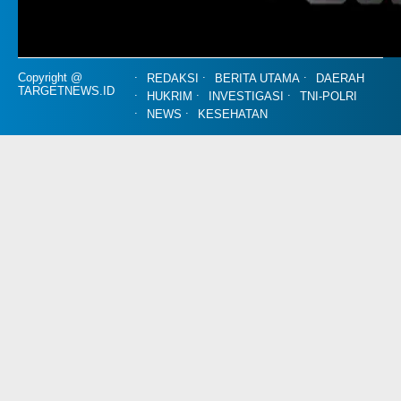
Copyright @
REDAKSI
BERITA UTAMA
DAERAH
TARGETNEWS.ID
HUKRIM
INVESTIGASI
TNI-POLRI
NEWS
KESEHATAN