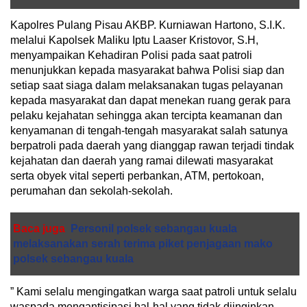
Kapolres Pulang Pisau AKBP. Kurniawan Hartono, S.I.K.
melalui Kapolsek Maliku Iptu Laaser Kristovor, S.H,
menyampaikan Kehadiran Polisi pada saat patroli
menunjukkan kepada masyarakat bahwa Polisi siap dan
setiap saat siaga dalam melaksanakan tugas pelayanan
kepada masyarakat dan dapat menekan ruang gerak para
pelaku kejahatan sehingga akan tercipta keamanan dan
kenyamanan di tengah-tengah masyarakat salah satunya
berpatroli pada daerah yang dianggap rawan terjadi tindak
kejahatan dan daerah yang ramai dilewati masyarakat
serta obyek vital seperti perbankan, ATM, pertokoan,
perumahan dan sekolah-sekolah.
Baca juga
Personil polsek sebangau kuala
melaksanakan serah terima piket penjagaan mako
polsek sebangau kuala
” Kami selalu mengingatkan warga saat patroli untuk selalu
waspada mengantisipasi hal-hal yang tidak diinginkan,