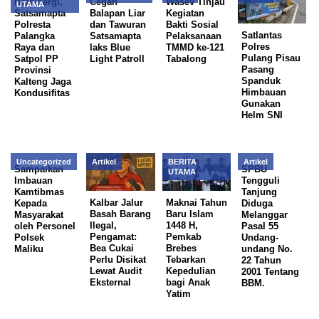
Bersinergi,
Cegah
Wasev Tinjau
UTAMA
Satsamapta
Balapan Liar
Kegiatan
Polresta
dan Tawuran
Bakti Sosial
Satlantas
Palangka
Satsamapta
Pelaksanaan
Polres
Raya dan
laks Blue
TMMD ke-121
Pulang Pisau
Satpol PP
Light Patroll
Tabalong
Pasang
Provinsi
Spanduk
Kalteng Jaga
Himbauan
Kondusifitas
Gunakan
Helm SNI
Uncategorized
Artikel
BERITA
Artikel
Sampaikan
SPBU
UTAMA
Imbauan
Tengguli
Kamtibmas
Tanjung
Kalbar Jalur
Maknai Tahun
Kepada
Diduga
Basah Barang
Baru Islam
Masyarakat
Melanggar
Ilegal,
1448 H,
oleh Personel
Pasal 55
Pengamat:
Pemkab
Polsek
Undang-
Bea Cukai
Brebes
Maliku
undang No.
Perlu Disikat
Tebarkan
22 Tahun
Lewat Audit
Kepedulian
2001 Tentang
Eksternal
bagi Anak
BBM.
Yatim