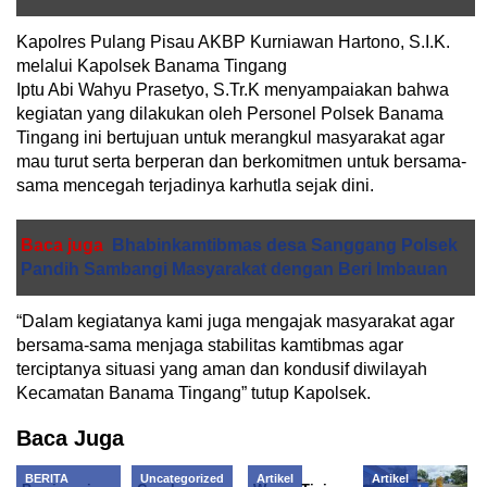
Kapolres Pulang Pisau AKBP Kurniawan Hartono, S.I.K.
melalui Kapolsek Banama Tingang
Iptu Abi Wahyu Prasetyo, S.Tr.K menyampaiakan bahwa
kegiatan yang dilakukan oleh Personel Polsek Banama
Tingang ini bertujuan untuk merangkul masyarakat agar
mau turut serta berperan dan berkomitmen untuk bersama-
sama mencegah terjadinya karhutla sejak dini.
Baca juga
Bhabinkamtibmas desa Sanggang Polsek
Pandih Sambangi Masyarakat dengan Beri Imbauan
“Dalam kegiatanya kami juga mengajak masyarakat agar
bersama-sama menjaga stabilitas kamtibmas agar
terciptanya situasi yang aman dan kondusif diwilayah
Kecamatan Banama Tingang” tutup Kapolsek.
Baca Juga
BERITA
Uncategorized
Artikel
Artikel