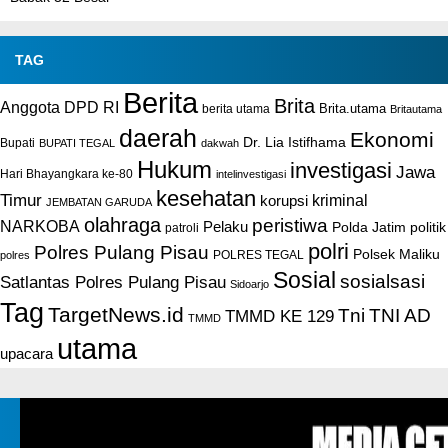
TAG
Berita
Brita
Anggota DPD RI
Brita.utama
berita utama
Britautama
daerah
Ekonomi
Dr. Lia Istifhama
Bupati
BUPATI TEGAL
dakwah
Hukum
investigasi
Jawa
Hari Bhayangkara ke-80
intelinvestigasi
kesehatan
Timur
kriminal
korupsi
JEMBATAN GARUDA
olahraga
peristiwa
NARKOBA
Pelaku
Polda Jatim
politik
patroli
polri
Polres Pulang Pisau
Polsek Maliku
POLRES TEGAL
polres
Sosial
sosialsasi
Satlantas Polres Pulang Pisau
Sidoarjo
Tag
TargetNews.id
Tni
TNI AD
TMMD KE 129
TMMD
utama
upacara