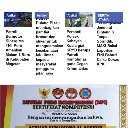
Artikel
Artikel
Artikel
BERITA
Polres
Jadi
UTAMA
Pulang Pisau
Tersangkakan
membagikan
Jenderal
Patroli
Personil
pamflet
Bintang 3
Bermotor
Polsek
brosur dan
Tanpa
Sinergitas
Kahayan
stiker untuk
Sprindik,
TNI–Polri
Kuala giat
mengutamakan
MAKI Bakal
Amankan
KRYD berupa
keselamatan
Laporkan
Malam 1 Suro
Patroli
lalu lintas
Firli Bahuri
di Kabupaten
Kamtibmas
kepada
Cs ke Dewas
Magetan
guna Cegah
masyarakat
KPK
Kriminalitas
pengguna
jalan raya