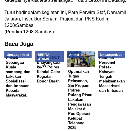
kedepannya kita tetap semangat,” Tutup Letkol Inf Dadang.
Turut hadir dalam kegiatan ini, Para Perwira Staf, Danramil
Jajaran, Instruktur Senam, Prajurit dan PNS Kodim
1208/Sambas.
(Pendim 1208-Sambas).
Baca Juga
Uncategorized
BERITA
Artikel
Uncategorized
Polsek
Sambut HUT
Kembali
UTAMA
Sebangau
Bhayangkara
Personel
Kuala
ke-77 Polres
Polsek
Optimalkan
sambang dan
Kendal Gelar
Kahayan
Tugas
Lakukan
Kegiatan
Tengah
Pelayanan,
Sosialisasi
Donor Darah
melaksanakan
Sie Propam
dan imbauan
Maskerisasi
Polres
Kepada
dan Imbauan
Pulang Pisau
Masyarakat.
Lakukan
Pengawasan
Melekat di
Pos Operasi
Ketupat
Telabang
2025