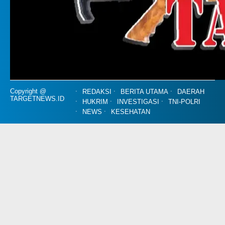
Copyright @
REDAKSI
BERITA UTAMA
DAERAH
TARGETNEWS.ID
HUKRIM
INVESTIGASI
TNI-POLRI
NEWS
KESEHATAN