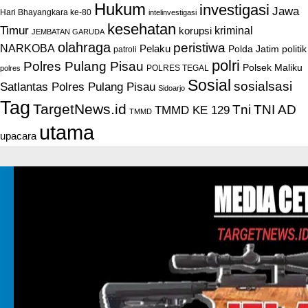
Hukum
investigasi
Jawa
Hari Bhayangkara ke-80
intelinvestigasi
kesehatan
Timur
kriminal
korupsi
JEMBATAN GARUDA
olahraga
peristiwa
NARKOBA
Pelaku
Polda Jatim
politik
patroli
polri
Polres Pulang Pisau
Polsek Maliku
POLRES TEGAL
polres
Sosial
sosialsasi
Satlantas Polres Pulang Pisau
Sidoarjo
Tag
TargetNews.id
Tni
TNI AD
TMMD KE 129
TMMD
utama
upacara