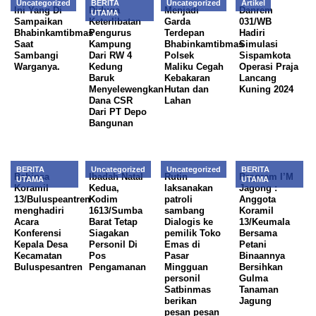
Uncategorized
BERITA
Uncategorized
Artikel
Ini Yang Di
Diduga
Menjadi
Danrem
UTAMA
Sampaikan
Keterlibatan
Garda
031/WB
Bhabinkamtibmas
Pengurus
Terdepan
Hadiri
Saat
Kampung
Bhabinkamtibmas
Simulasi
Sambangi
Dari RW 4
Polsek
Sispamkota
Warganya.
Kedung
Maliku Cegah
Operasi Praja
Baruk
Kebakaran
Lancang
Menyelewengkan
Hutan dan
Kuning 2024
Dana CSR
Lahan
Dari PT Depo
Bangunan
BERITA
Uncategorized
Uncategorized
BERITA
Babinsa
Ibadah Natal
Rutin
Program I’M
UTAMA
UTAMA
Koramil
Kedua,
laksanakan
Jagong :
13/Buluspeantren
Kodim
patroli
Anggota
menghadiri
1613/Sumba
sambang
Koramil
Acara
Barat Tetap
Dialogis ke
13/Keumala
Konferensi
Siagakan
pemilik Toko
Bersama
Kepala Desa
Personil Di
Emas di
Petani
Kecamatan
Pos
Pasar
Binaannya
Buluspesantren
Pengamanan
Mingguan
Bersihkan
personil
Gulma
Satbinmas
Tanaman
berikan
Jagung
pesan pesan