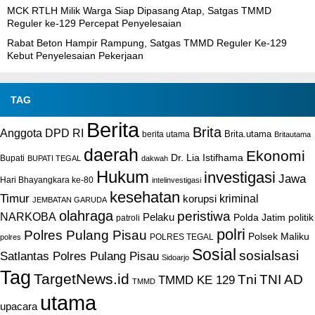
MCK RTLH Milik Warga Siap Dipasang Atap, Satgas TMMD
Reguler ke-129 Percepat Penyelesaian
Rabat Beton Hampir Rampung, Satgas TMMD Reguler Ke-129
Kebut Penyelesaian Pekerjaan
TAG
Berita
Brita
Anggota DPD RI
Brita.utama
berita utama
Britautama
daerah
Ekonomi
Dr. Lia Istifhama
Bupati
BUPATI TEGAL
dakwah
Hukum
investigasi
Jawa
Hari Bhayangkara ke-80
intelinvestigasi
kesehatan
Timur
kriminal
korupsi
JEMBATAN GARUDA
olahraga
peristiwa
NARKOBA
Pelaku
Polda Jatim
politik
patroli
polri
Polres Pulang Pisau
Polsek Maliku
POLRES TEGAL
polres
Sosial
sosialsasi
Satlantas Polres Pulang Pisau
Sidoarjo
Tag
TargetNews.id
Tni
TNI AD
TMMD KE 129
TMMD
utama
upacara