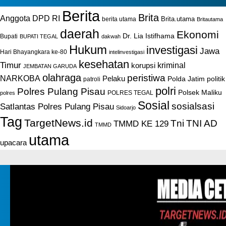
Berita
Brita
Anggota DPD RI
Brita.utama
berita utama
Britautama
daerah
Ekonomi
Dr. Lia Istifhama
Bupati
BUPATI TEGAL
dakwah
Hukum
investigasi
Jawa
Hari Bhayangkara ke-80
intelinvestigasi
kesehatan
Timur
kriminal
korupsi
JEMBATAN GARUDA
olahraga
peristiwa
NARKOBA
Pelaku
Polda Jatim
politik
patroli
polri
Polres Pulang Pisau
Polsek Maliku
POLRES TEGAL
polres
Sosial
sosialsasi
Satlantas Polres Pulang Pisau
Sidoarjo
Tag
TargetNews.id
Tni
TNI AD
TMMD KE 129
TMMD
utama
upacara