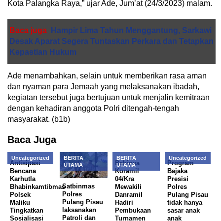
Kota Palangka Raya,” ujar Ade, Jum’at (24/3/2023) malam.
Baca juga
Hampir Lima Tahun Menggantung, Sarkawi
Desak Aparat Segera Tuntaskan Perkara dan Tetapkan
Kepastian Hukum
Ade menambahkan, selain untuk memberikan rasa aman
dan nyaman para Jemaah yang melaksanakan ibadah,
kegiatan tersebut juga bertujuan untuk menjalin kemitraan
dengan kehadiran anggota Polri ditengah-tengah
masyarakat. (b1b)
Baca Juga
Uncategorized
BERITA
BERITA
Uncategorized
Antisipasi
Babinsa
Program
UTAMA
UTAMA
Bencana
Koramil
Bajaka
Karhutla
04/Kra
Presisi
Satbinmas
Bhabinkamtibmas
Mewakili
Polres
Polres
Polsek
Danramil
Pulang Pisau
Pulang Pisau
Maliku
Hadiri
tidak hanya
laksanakan
Tingkatkan
Pembukaan
sasar anak
Patroli dan
Sosialisasi
Turnamen
anak