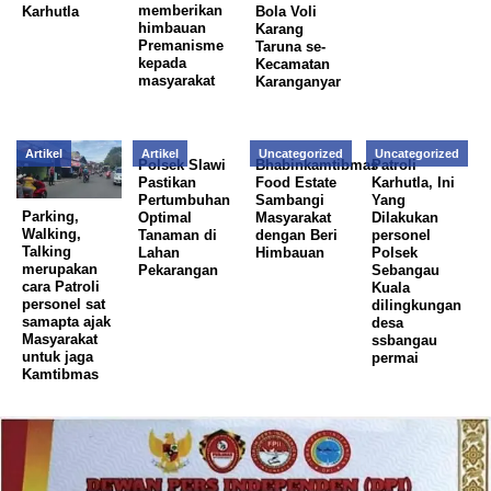
memberikan
Karhutla
Bola Voli
himbauan
Karang
Premanisme
Taruna se-
kepada
Kecamatan
masyarakat
Karanganyar
Artikel
Artikel
Uncategorized
Uncategorized
Polsek Slawi
Bhabinkamtibmas
Patroli
Pastikan
Food Estate
Karhutla, Ini
Pertumbuhan
Sambangi
Yang
Parking,
Optimal
Masyarakat
Dilakukan
Walking,
Tanaman di
dengan Beri
personel
Talking
Lahan
Himbauan
Polsek
merupakan
Pekarangan
Sebangau
cara Patroli
Kuala
personel sat
dilingkungan
samapta ajak
desa
Masyarakat
ssbangau
untuk jaga
permai
Kamtibmas