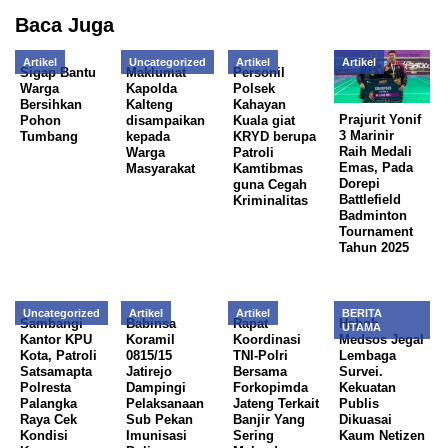
Baca Juga
Artikel
Uncategorized
Artikel
Artikel
Sigap Bantu
Maklumat
Personil
Warga
Kapolda
Polsek
Bersihkan
Kalteng
Kahayan
Prajurit Yonif
Pohon
disampaikan
Kuala giat
3 Marinir
Tumbang
kepada
KRYD berupa
Raih Medali
Warga
Patroli
Emas, Pada
Masyarakat
Kamtibmas
Dorepi
guna Cegah
Battlefield
Kriminalitas
Badminton
Tournament
Tahun 2025
Uncategorized
Artikel
Artikel
BERITA
Sambangi
Babinsa
Rapat
Heboh
UTAMA
Kantor KPU
Koramil
Koordinasi
Medsos Jegal
Kota, Patroli
0815/15
TNI-Polri
Lembaga
Satsamapta
Jatirejo
Bersama
Survei.
Polresta
Dampingi
Forkopimda
Kekuatan
Palangka
Pelaksanaan
Jateng Terkait
Publis
Raya Cek
Sub Pekan
Banjir Yang
Dikuasai
Kondisi
Imunisasi
Sering
Kaum Netizen