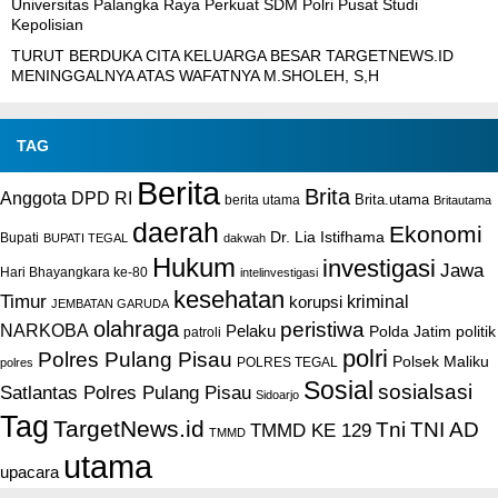
Universitas Palangka Raya Perkuat SDM Polri Pusat Studi
Kepolisian
TURUT BERDUKA CITA KELUARGA BESAR TARGETNEWS.ID
MENINGGALNYA ATAS WAFATNYA M.SHOLEH, S,H
TAG
Berita
Brita
Anggota DPD RI
Brita.utama
berita utama
Britautama
daerah
Ekonomi
Dr. Lia Istifhama
Bupati
BUPATI TEGAL
dakwah
Hukum
investigasi
Jawa
Hari Bhayangkara ke-80
intelinvestigasi
kesehatan
Timur
kriminal
korupsi
JEMBATAN GARUDA
olahraga
peristiwa
NARKOBA
Pelaku
Polda Jatim
politik
patroli
polri
Polres Pulang Pisau
Polsek Maliku
POLRES TEGAL
polres
Sosial
sosialsasi
Satlantas Polres Pulang Pisau
Sidoarjo
Tag
TargetNews.id
Tni
TNI AD
TMMD KE 129
TMMD
utama
upacara