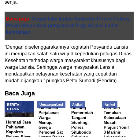
senja.
Baca juga
Cegah laka lantas Satlantas Polres Pulang
Pisau laksanakan pengaturan Pagi di jalur padat
kendaraan
“Dengan diselenggarakannya kegiatan Posyandu Lansia
ini merupakan salah satu wujud kepedulian petugas Dinas
Kesehatan terhadap warga masyarakat khususnya bagi
warga Lansia. Sehingga warga masyarakat Lansia
mendapatkan pelayanan kesehatan yang cepat dan
mudah dijangkau,” pungkas Peltu Sumadi.(Pendim)
Baca Juga
BERITA
Uncategorized
Artikel
Artikel
Lancarkan
Dukung
Cari Dan
UTAMA
Perjalanan
Pemerintah
Temukan
Warga
Tangani
Keberadaan
Hormati Jasa
Menuju
Stunting,
Musuh
Pahlawan,
Gereja
Polres
Prajurit Yonif
Kapolres
Personel Sat
Situbondo
3 Marinir
Pulang Pisau