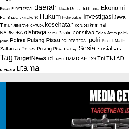
daerah
Ekonomi
Dr. Lia Istifhama
Bupati
BUPATI TEGAL
dakwah
Hukum
investigasi
Jawa
Hari Bhayangkara ke-80
intelinvestigasi
kesehatan
Timur
kriminal
korupsi
JEMBATAN GARUDA
olahraga
peristiwa
NARKOBA
Pelaku
Polda Jatim
politik
patroli
polri
Polres Pulang Pisau
Polsek Maliku
POLRES TEGAL
polres
Sosial
sosialsasi
Satlantas Polres Pulang Pisau
Sidoarjo
Tag
TargetNews.id
Tni
TNI AD
TMMD KE 129
TMMD
utama
upacara