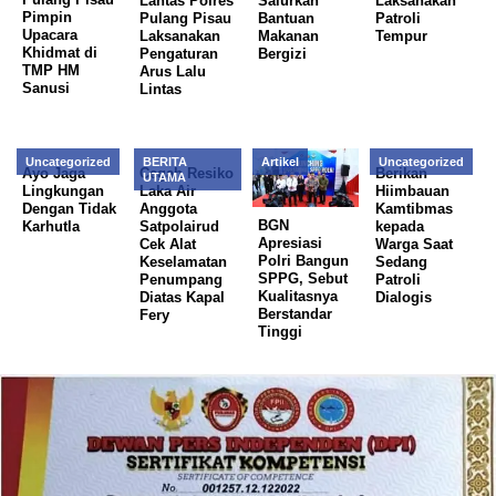
Lantas Polres
Salurkan
Laksanakan
Pimpin
Pulang Pisau
Bantuan
Patroli
Upacara
Laksanakan
Makanan
Tempur
Khidmat di
Pengaturan
Bergizi
TMP HM
Arus Lalu
Sanusi
Lintas
Uncategorized
BERITA
Artikel
Uncategorized
Ayo Jaga
Cegah Resiko
Berikan
UTAMA
Lingkungan
Laka Air
Hiimbauan
Dengan Tidak
Anggota
Kamtibmas
BGN
Karhutla
Satpolairud
kepada
Apresiasi
Cek Alat
Warga Saat
Polri Bangun
Keselamatan
Sedang
SPPG, Sebut
Penumpang
Patroli
Kualitasnya
Diatas Kapal
Dialogis
Berstandar
Fery
Tinggi