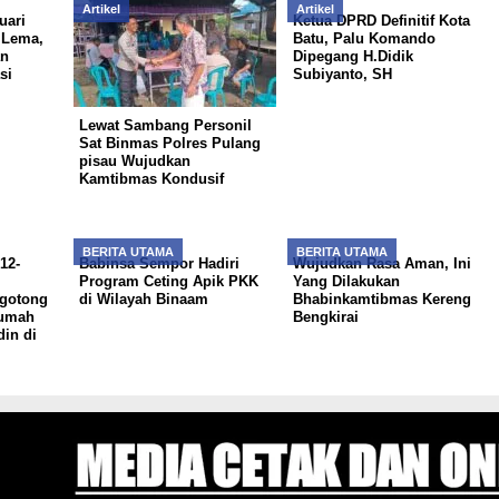
Artikel
Artikel
uari
Ketua DPRD Definitif Kota
 Lema,
Batu, Palu Komando
an
Dipegang H.Didik
si
Subiyanto, SH
Lewat Sambang Personil
Sat Binmas Polres Pulang
pisau Wujudkan
Kamtibmas Kondusif
BERITA UTAMA
BERITA UTAMA
12-
Babinsa Sempor Hadiri
Wujudkan Rasa Aman, Ini
Program Ceting Apik PKK
Yang Dilakukan
gotong
di Wilayah Binaam
Bhabinkamtibmas Kereng
Rumah
Bengkirai
in di