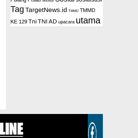
Sidoarjo
Tag
TargetNews.id
TMMD
TMMD
utama
Tni
TNI AD
KE 129
upacara