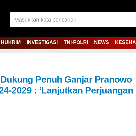
HUKRIM
INVESTIGASI
TNI-POLRI
NEWS
KESEHA
i Dukung Penuh Ganjar Pranowo
24-2029 : ‘Lanjutkan Perjuangan