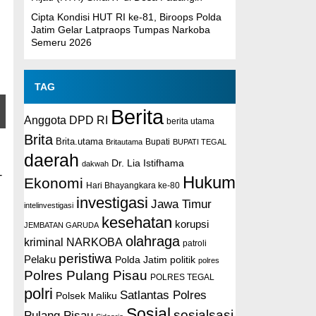
Cipta Kondisi HUT RI ke-81, Biroops Polda
Jatim Gelar Latpraops Tumpas Narkoba
Semeru 2026
TAG
Berita
Anggota DPD RI
berita utama
Brita
Brita.utama
Britautama
Bupati
BUPATI TEGAL
daerah
Dr. Lia Istifhama
dakwah
-
Hukum
Ekonomi
Hari Bhayangkara ke-80
investigasi
Jawa Timur
intelinvestigasi
kesehatan
korupsi
JEMBATAN GARUDA
olahraga
kriminal
NARKOBA
patroli
peristiwa
Pelaku
Polda Jatim
politik
polres
Polres Pulang Pisau
POLRES TEGAL
polri
Satlantas Polres
Polsek Maliku
Sosial
sosialsasi
Pulang Pisau