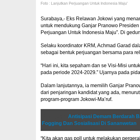
Foto : Lanjutkan Perjuangan Untuk Indonesia Maju'
Surabaya,- Eks Relawan Jokowi yang menama
untuk mendukung Ganjar Pranowo Presiden
Perjuangan Untuk Indonesia Maju”. Di gedu
Selaku koordinator KRM, Achmad Garad dal
sebagai bentuk perjuangan bersama para re
“Hari ini, kita sepaham dan se Visi-Misi un
pada periode 2024-2029.” Ujarnya pada pidat
Dalam lanjutannya, ia memilih Ganjar Pran
dari penjaringan kandidat yang ada, menuru
program-program Jokowi-Ma’ruf.
Baca juga
Antisipasi Demam Berdarah 
Fogging Dan Sosialisasi Di Sananwetan
“Kita akan gas poll untuk melakukan pergera