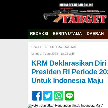
REDAKSI
BERITA UTAMA
DAERAH
Home /
BERITA UTAMA
/
DAERAH
Minggu, 4 Juni 2023 - 18:03 WIB
KRM Deklarasikan Dir
Presiden RI Periode 20
Untuk Indonesia Maju