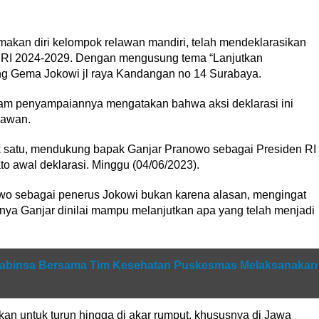
kan diri kelompok relawan mandiri, telah mendeklarasikan
 RI 2024-2029. Dengan mengusung tema “Lanjutkan
ng Gema Jokowi jl raya Kandangan no 14 Surabaya.
am penyampaiannya mengatakan bahwa aksi deklarasi ini
lawan.
tuk satu, mendukung bapak Ganjar Pranowo sebagai Presiden RI
o awal deklarasi. Minggu (04/06/2023).
owo sebagai penerus Jokowi bukan karena alasan, mengingat
tnya Ganjar dinilai mampu melanjutkan apa yang telah menjadi
Babinsa Bersama Tim Kesehatan Puskesmas Melaksanakan
kan untuk turun hingga di akar rumput, khususnya di Jawa