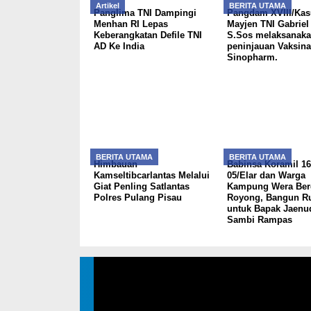
Artikel
BERITA UTAMA
Panglima TNI Dampingi
Pangdam XVIII/Kas
Menhan RI Lepas
Mayjen TNI Gabriel
Keberangkatan Defile TNI
S.Sos melaksanak
AD Ke India
peninjauan Vaksina
Sinopharm.
BERITA UTAMA
BERITA UTAMA
Himbauan
Babinsa Koramil 16
Kamseltibcarlantas Melalui
05/Elar dan Warga
Giat Penling Satlantas
Kampung Wera Ber
Polres Pulang Pisau
Royong, Bangun 
untuk Bapak Jaenud
Sambi Rampas