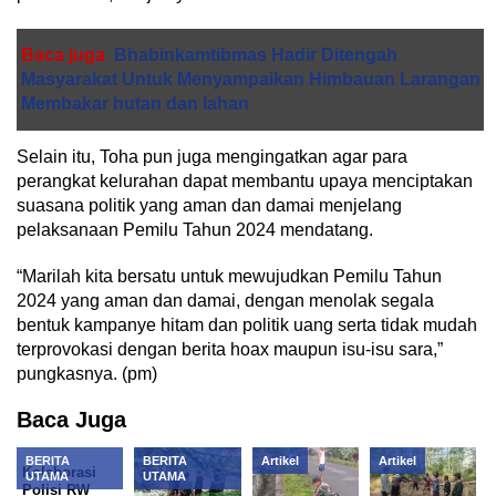
Baca juga
Bhabinkamtibmas Hadir Ditengah
Masyarakat Untuk Menyampaikan Himbauan Larangan
Membakar hutan dan lahan
Selain itu, Toha pun juga mengingatkan agar para
perangkat kelurahan dapat membantu upaya menciptakan
suasana politik yang aman dan damai menjelang
pelaksanaan Pemilu Tahun 2024 mendatang.
“Marilah kita bersatu untuk mewujudkan Pemilu Tahun
2024 yang aman dan damai, dengan menolak segala
bentuk kampanye hitam dan politik uang serta tidak mudah
terprovokasi dengan berita hoax maupun isu-isu sara,”
pungkasnya. (pm)
Baca Juga
BERITA
BERITA
Artikel
Artikel
Kolaborasi
UTAMA
UTAMA
Polisi RW