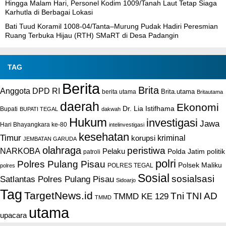
Hingga Malam Hari, Personel Kodim 1009/Tanah Laut Tetap Siaga
Karhutla di Berbagai Lokasi
Bati Tuud Koramil 1008-04/Tanta–Murung Pudak Hadiri Peresmian
Ruang Terbuka Hijau (RTH) SMaRT di Desa Padangin
TAG
Berita
Brita
Anggota DPD RI
Brita.utama
berita utama
Britautama
daerah
Ekonomi
Dr. Lia Istifhama
Bupati
BUPATI TEGAL
dakwah
Hukum
investigasi
Jawa
Hari Bhayangkara ke-80
intelinvestigasi
kesehatan
Timur
kriminal
korupsi
JEMBATAN GARUDA
olahraga
peristiwa
NARKOBA
Pelaku
Polda Jatim
politik
patroli
polri
Polres Pulang Pisau
Polsek Maliku
POLRES TEGAL
polres
Sosial
sosialsasi
Satlantas Polres Pulang Pisau
Sidoarjo
Tag
TargetNews.id
Tni
TNI AD
TMMD KE 129
TMMD
utama
upacara