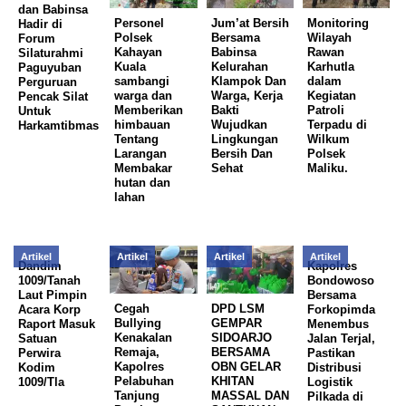
dan Babinsa
Personel
Jum’at Bersih
Monitoring
Hadir di
Polsek
Bersama
Wilayah
Forum
Kahayan
Babinsa
Rawan
Silaturahmi
Kuala
Kelurahan
Karhutla
Paguyuban
sambangi
Klampok Dan
dalam
Perguruan
warga dan
Warga, Kerja
Kegiatan
Pencak Silat
Memberikan
Bakti
Patroli
Untuk
himbauan
Wujudkan
Terpadu di
Harkamtibmas
Tentang
Lingkungan
Wilkum
Larangan
Bersih Dan
Polsek
Membakar
Sehat
Maliku.
hutan dan
lahan
Artikel
Artikel
Artikel
Artikel
Dandim
Kapolres
1009/Tanah
Bondowoso
Laut Pimpin
Bersama
Cegah
DPD LSM
Acara Korp
Forkopimda
Bullying
GEMPAR
Raport Masuk
Menembus
Kenakalan
SIDOARJO
Satuan
Jalan Terjal,
Remaja,
BERSAMA
Perwira
Pastikan
Kapolres
OBN GELAR
Kodim
Distribusi
Pelabuhan
KHITAN
1009/Tla
Logistik
Tanjung
MASSAL DAN
Pilkada di