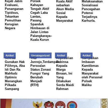
Kejati Jatim
Polsek
Kuala Aktif
Melaksanakan
Evaluasi,
Kahayan
sebarkan
Sosialisasi
Penanganan
Tengah Aktif
Akun Media
Pencegahan
Tipidsus,
Cegah Laka
Sosial
Potensi
Tekankan
Lantas,
Kepada
Terjadinya
Pemulihan
Pasang
Masyarakat
Karhurla.
Kerugian
Spanduk
Negara
Himbauan di
Jalan Lintas
Palangkaraya–
Kuala Kurun
Artikel
Uncategorized
Artikel
Artikel
Selesai
TKD
Kepedulian
Sampaikan
Gunakan Hak
Junrejo,Terdampak
Babinsa
Imbauan
Pilihnya, Aba
Persoalan
Kepada
Kamtibmas
Idi Dan Ra
Status Zonasi
Warga
Kepada
Mahfudz
Fungsi Yang
Binaan, Ini
Masyarakat
Optimis
Berubah
Yang
oleh Personel
Menangkan
Menjadi
Dilakukan
Polsek
Pilkada
(RTH)
Serda Maidi
Maliku
Sampang
Rahman