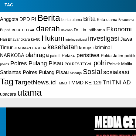
TAG
Berita
Brita
Anggota DPD RI
Brita.utama
berita utama
Britautama
daerah
Ekonomi
Dr. Lia Istifhama
Bupati
BUPATI TEGAL
dakwah
Hukum
investigasi
Jawa
Hari Bhayangkara ke-80
intelinvestigasi
kesehatan
Timur
kriminal
korupsi
JEMBATAN GARUDA
olahraga
peristiwa
NARKOBA
Pelaku
Polda Jatim
politik
patroli
polri
Polres Pulang Pisau
Polsek Maliku
POLRES TEGAL
polres
Sosial
sosialsasi
Satlantas Polres Pulang Pisau
Sidoarjo
Tag
TargetNews.id
Tni
TNI AD
TMMD KE 129
TMMD
utama
upacara