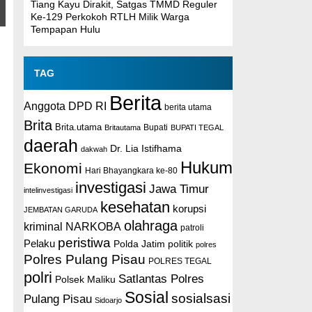
Tiang Kayu Dirakit, Satgas TMMD Reguler
Ke-129 Perkokoh RTLH Milik Warga
Tempapan Hulu
TAG
Berita
Anggota DPD RI
berita utama
Brita
Brita.utama
Britautama
Bupati
BUPATI TEGAL
daerah
Dr. Lia Istifhama
dakwah
Hukum
Ekonomi
Hari Bhayangkara ke-80
investigasi
Jawa Timur
intelinvestigasi
kesehatan
korupsi
JEMBATAN GARUDA
olahraga
kriminal
NARKOBA
patroli
peristiwa
Pelaku
Polda Jatim
politik
polres
Polres Pulang Pisau
POLRES TEGAL
polri
Satlantas Polres
Polsek Maliku
Sosial
sosialsasi
Pulang Pisau
Sidoarjo