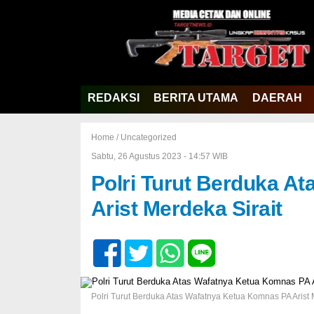
REDAKSI
BERITA UTAMA
DAERAH
Home /
Uncategorized
Sabtu, 26 Agustus 2023 - 14:57 WIB
Polri Turut Berduka A
Arist Merdeka Sirait
Polri Turut Berduka Atas Wafatnya Ketua Komnas PA Arist 