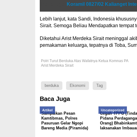
Baca juga
Koramil 0827/02 Kalianget Int
Lebih lanjut, kata Sandi, Indonesia khususn
Sirait. Semoga Beliau Mendapatkan tempat te
Diketahui Arist Merdeka Sirait meninggal a
pemakaman keluarga, tepatnya di Toba, Suma
Polri Turut Berduka Atas Wafatnya Ketua Komnas PA
Arist Merdeka Sirait
berduka
Ekonomi
Tag
Baca Juga
Artikel
Uncategorized
Sampaikan Pesan
Cegah TPPO (Tind
Kamtibmas, Polres
Pidana Perdagang
Pasuruan Gelar Ngopi
Orang) Bhabinkam
Bareng Media (Piramida)
laksanakan Imbaua