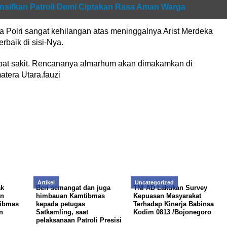
ensifkan Patroli Demi Ciptakan Rasa Aman Warga
ya Polri sangat kehilangan atas meninggalnya Arist Merdeka
rbaik di sisi-Nya.
kibat sakit. Rencananya almarhum akan dimakamkan di
tera Utara.fauzi
Artikel
Uncategorized
ak
Beri semangat dan juga
TNI AD Lakukan Survey
an
himbauan Kamtibmas
Kepuasan Masyarakat
tibmas
kepada petugas
Terhadap Kinerja Babinsa
n
Satkamling, saat
Kodim 0813 /Bojonegoro
pelaksanaan Patroli Presisi