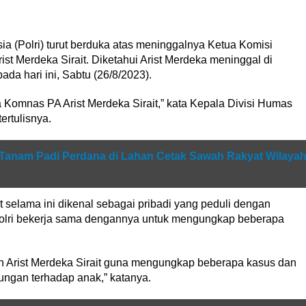
ia (Polri) turut berduka atas meninggalnya Ketua Komisi
t Merdeka Sirait. Diketahui Arist Merdeka meninggal di
ada hari ini, Sabtu (26/8/2023).
a Komnas PA Arist Merdeka Sirait,” kata Kepala Divisi Humas
ertulisnya.
i Tanam Padi Perdana di Lahan Cetak Sawah Rakyat Wilaya
t selama ini dikenal sebagai pribadi yang peduli dengan
Polri bekerja sama dengannya untuk mengungkap beberapa
an Arist Merdeka Sirait guna mengungkap beberapa kasus dan
ungan terhadap anak,” katanya.