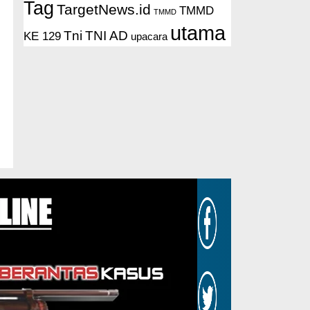
Tag
TargetNews.id
TMMD
TMMD
utama
Tni
TNI AD
KE 129
upacara