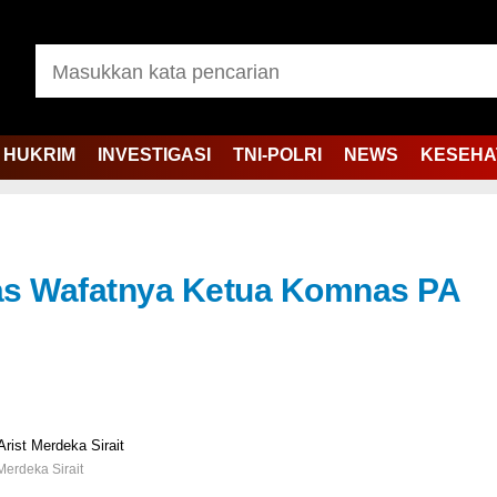
HUKRIM
INVESTIGASI
TNI-POLRI
NEWS
KESEHA
tas Wafatnya Ketua Komnas PA
Merdeka Sirait