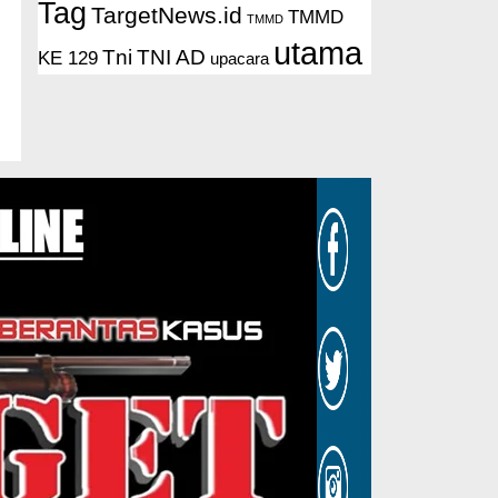
Tag
TargetNews.id
TMMD
TMMD
utama
Tni
TNI AD
KE 129
upacara