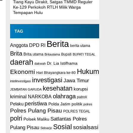
Tiang Kayu Dirakit, Satgas TMMD Reguler
Ke-129 Perkokoh RTLH Milik Warga
Tempapan Hulu
TAG
Berita
Anggota DPD RI
berita utama
Brita
Brita.utama
Britautama
Bupati
BUPATI TEGAL
daerah
Dr. Lia Istifhama
dakwah
Hukum
Ekonomi
Hari Bhayangkara ke-80
investigasi
Jawa Timur
intelinvestigasi
kesehatan
korupsi
JEMBATAN GARUDA
olahraga
kriminal
NARKOBA
patroli
peristiwa
Pelaku
Polda Jatim
politik
polres
Polres Pulang Pisau
POLRES TEGAL
polri
Satlantas Polres
Polsek Maliku
Sosial
sosialsasi
Pulang Pisau
Sidoarjo