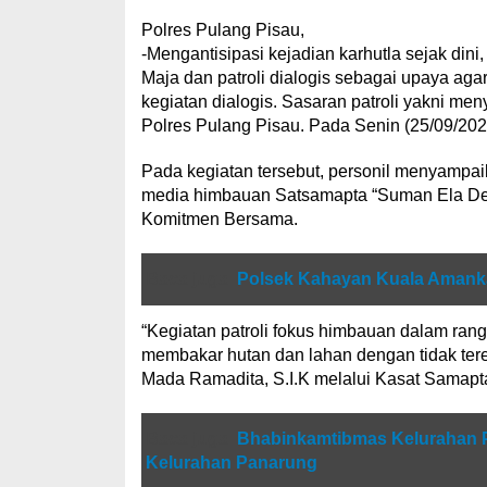
Polres Pulang Pisau,
-Mengantisipasi kejadian karhutla sejak dini
Maja dan patroli dialogis sebagai upaya aga
kegiatan dialogis. Sasaran patroli yakni me
Polres Pulang Pisau. Pada Senin (25/09/202
Pada kegiatan tersebut, personil menyamp
media himbauan Satsamapta “Suman Ela Den
Komitmen Bersama.
Baca juga
Polsek Kahayan Kuala Amanka
“Kegiatan patroli fokus himbauan dalam ran
membakar hutan dan lahan dengan tidak tere
Mada Ramadita, S.I.K melalui Kasat Samapt
Baca juga
Bhabinkamtibmas Kelurahan P
Kelurahan Panarung