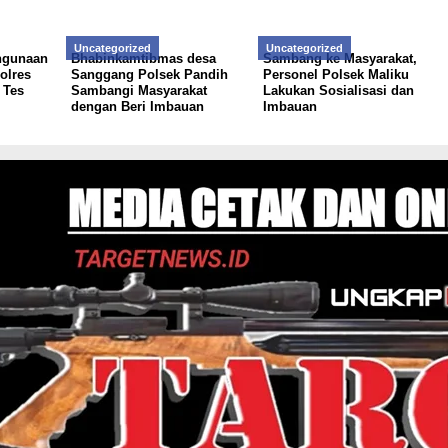
Uncategorized
Uncategorized
ahgunaan
Bhabinkamtibmas desa
Sambang ke Masyarakat,
olres
Sanggang Polsek Pandih
Personel Polsek Maliku
 Tes
Sambangi Masyarakat
Lakukan Sosialisasi dan
dengan Beri Imbauan
Imbauan