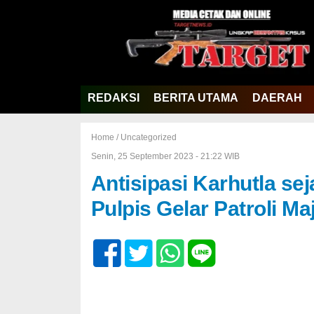
REDAKSI
BERITA UTAMA
DAERAH
Home /
Uncategorized
Senin, 25 September 2023 - 21:22 WIB
Antisipasi Karhutla sej
Pulpis Gelar Patroli Ma