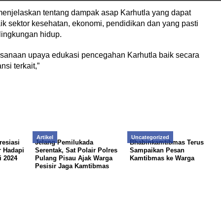
 menjelaskan tentang dampak asap Karhutla yang dapat
ik sektor kesehatan, ekonomi, pendidikan dan yang pasti
lingkungan hidup.
aksanaan upaya edukasi pencegahan Karhutla baik secara
i terkait,”
Artikel
Uncategorized
resiasi
Jelang Pemilukada
Bhabinkamtibmas Terus
r Hadapi
Serentak, Sat Polair Polres
Sampaikan Pesan
 2024
Pulang Pisau Ajak Warga
Kamtibmas ke Warga
Pesisir Jaga Kamtibmas