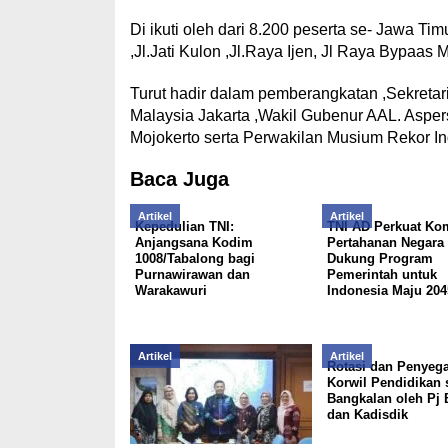
Di ikuti oleh dari 8.200 peserta se- Jawa T
,Jl.Jati Kulon ,Jl.Raya Ijen, Jl Raya Bypaa
Turut hadir dalam pemberangkatan ,Sekretar
Malaysia Jakarta ,Wakil Gubenur AAL. Asper
Mojokerto serta Perwakilan Musium Rekor Ind
Baca Juga
Artikel
Artikel
Kepedulian TNI:
TNI AD Perkuat Ko
Anjangsana Kodim
Pertahanan Negara
1008/Tabalong bagi
Dukung Program
Purnawirawan dan
Pemerintah untuk
Warakawuri
Indonesia Maju 204
Artikel
Artikel
Rotasi dan Penyeg
Korwil Pendidikan 
Bangkalan oleh Pj 
dan Kadisdik