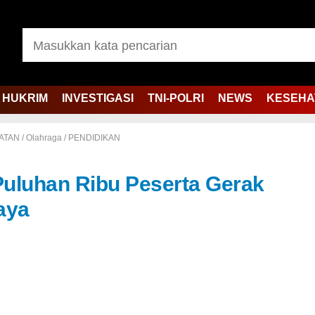
HUKRIM
INVESTIGASI
TNI-POLRI
NEWS
KESEHA
ATAN
/
Olahraga
/
PENDIDIKAN
uluhan Ribu Peserta Gerak
aya