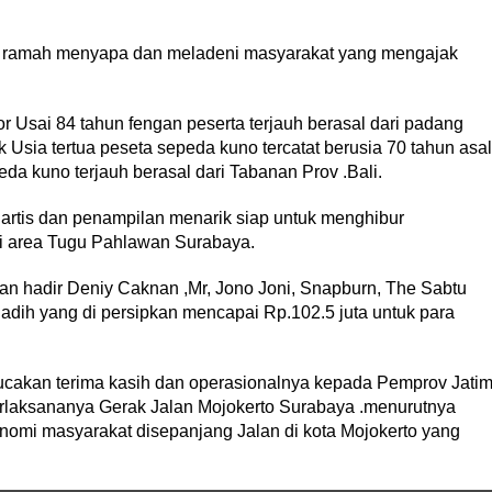
at ramah menyapa dan meladeni masyarakat yang mengajak
or Usai 84 tahun fengan peserta terjauh berasal dari padang
Usia tertua peseta sepeda kuno tercatat berusia 70 tahun asal
a kuno terjauh berasal dari Tabanan Prov .Bali.
artis dan penampilan menarik siap untuk menghibur
di area Tugu Pahlawan Surabaya.
kan hadir Deniy Caknan ,Mr, Jono Joni, Snapburn, The Sabtu
hadih yang di persipkan mencapai Rp.102.5 juta untuk para
gucakan terima kasih dan operasionalnya kepada Pemprov Jati
erlaksananya Gerak Jalan Mojokerto Surabaya .menurutnya
konomi masyarakat disepanjang Jalan di kota Mojokerto yang