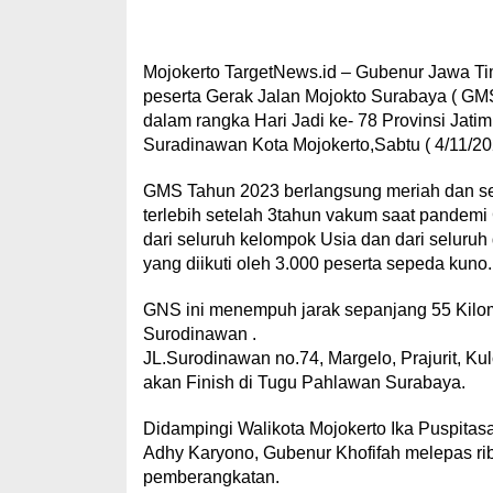
Mojokerto TargetNews.id – Gubenur Jawa Ti
peserta Gerak Jalan Mojokto Surabaya ( GM
dalam rangka Hari Jadi ke- 78 Provinsi Jati
Suradinawan Kota Mojokerto,Sabtu ( 4/11/20
GMS Tahun 2023 berlangsung meriah dan semar
terlebih setelah 3tahun vakum saat pandemi
dari seluruh kelompok Usia dan dari seluruh
yang diikuti oleh 3.000 peserta sepeda kuno.
GNS ini menempuh jarak sepanjang 55 Kilo
Surodinawan .
JL.Surodinawan no.74, Margelo, Prajurit, Ku
akan Finish di Tugu Pahlawan Surabaya.
Didampingi Walikota Mojokerto Ika Puspitasa
Adhy Karyono, Gubenur Khofifah melepas r
pemberangkatan.