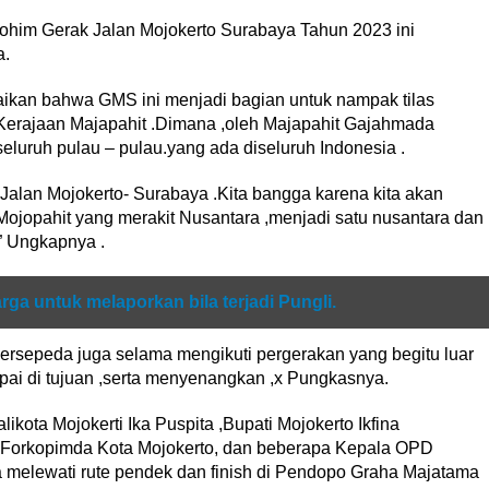
him Gerak Jalan Mojokerto Surabaya Tahun 2023 ini
a.
ikan bahwa GMS ini menjadi bagian untuk nampak tilas
Kerajaan Majapahit .Dimana ,oleh Majapahit Gajahmada
eluruh pulau – pulau.yang ada diseluruh Indonesia .
 Jalan Mojokerto- Surabaya .Kita bangga karena kita akan
n Mojopahit yang merakit Nusantara ,menjadi satu nusantara dan
” Ungkapnya .
a untuk melaporkan bila terjadi Pungli.
bersepeda juga selama mengikuti pergerakan yang begitu luar
ai di tujuan ,serta menyenangkan ,x Pungkasnya.
kota Mojokerti Ika Puspita ,Bupati Mojokerto Ikfina
 Forkopimda Kota Mojokerto, dan beberapa Kepala OPD
a melewati rute pendek dan finish di Pendopo Graha Majatama