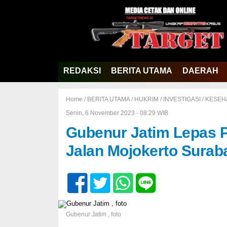
REDAKSI
BERITA UTAMA
DAERAH
Home /
BERITA UTAMA
/
HUKRIM
/
INVESTIGASI
/
KESEH
Senin, 6 November 2023 - 08:29 WIB
Gubenur Jatim Lepas P
Jalan Mojokerto Surab
Gubenur Jatim , foto