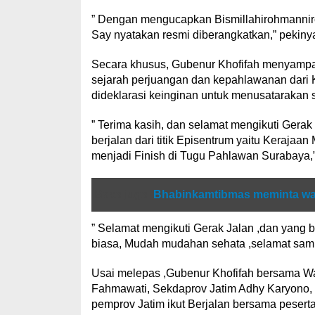
” Dengan mengucapkan Bismillahirohmanniro
Say nyatakan resmi diberangkatkan,” pekiny
Secara khusus, Gubenur Khofifah menyampa
sejarah perjuangan dan kepahlawanan dari 
dideklarasi keinginan untuk menusatarakan s
” Terima kasih, dan selamat mengikuti Gerak
berjalan dari titik Episentrum yaitu Kerajaa
menjadi Finish di Tugu Pahlawan Surabaya,
Baca juga
Bhabinkamtibmas meminta warg
” Selamat mengikuti Gerak Jalan ,dan yang 
biasa, Mudah mudahan sehata ,selamat samp
Usai melepas ,Gubenur Khofifah bersama Wali
Fahmawati, Sekdaprov Jatim Adhy Karyono,
pemprov Jatim ikut Berjalan bersama pesert