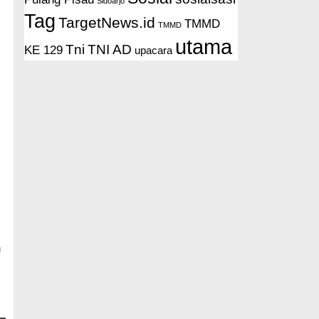
Sidoarjo
Tag
TargetNews.id
TMMD
TMMD
utama
Tni
TNI AD
KE 129
upacara
m