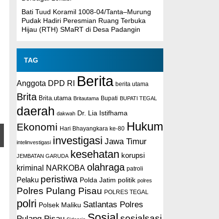
Bati Tuud Koramil 1008-04/Tanta–Murung
Pudak Hadiri Peresmian Ruang Terbuka
Hijau (RTH) SMaRT di Desa Padangin
TAG
Berita
Anggota DPD RI
berita utama
Brita
Brita.utama
Britautama
Bupati
BUPATI TEGAL
daerah
Dr. Lia Istifhama
dakwah
Hukum
Ekonomi
Hari Bhayangkara ke-80
investigasi
Jawa Timur
intelinvestigasi
kesehatan
korupsi
JEMBATAN GARUDA
olahraga
kriminal
NARKOBA
patroli
peristiwa
Pelaku
Polda Jatim
politik
polres
Polres Pulang Pisau
POLRES TEGAL
polri
Satlantas Polres
Polsek Maliku
Sosial
sosialsasi
Pulang Pisau