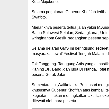
Kota Mojokerto.
Selama perjalanan Gubenur Khofifah terlih
Swafoto.
Menariknya peserta tertua jalan yakni M.Ans
Balua Sulawesi Selatan, Sedangkana , Untuk 
wringinanom Gresik ,sedangkan peserta seped
Selama gelaran GMS ini berlngsung sederet 
masyarakat lewat’ Festival Tengah Malam ‘ 
Tak Tanggung- Tanggung Artis yang di pasti
Pahing ,JP, Band ,dan juga Dj Nanda. Total 
peserta Gerak Jalan .
Sementara itu ,Walikota Ika Pupitasari men
khususnya Gubenur Khofifah atas kembali t
,kegiatan ini akan meningkatkan aktifitas e
dilewati oleh para peserta .