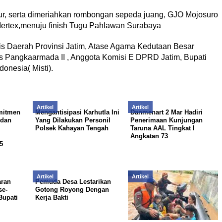
imur, serta dimeriahkan rombongan sepeda juang, GJO Mojosuro
s Mertex,menuju finish Tugu Pahlawan Surabaya
is Daerah Provinsi Jatim, Atase Agama Kedutaan Besar
s Pangkaarmada II , Anggota Komisi E DPRD Jatim, Bupati
onesia( Misti).
Artikel
Artikel
mitmen
Mengantisipasi Karhutla Ini
Danmenart 2 Mar Hadiri
 dan
Yang Dilakukan Personil
Penerimaan Kunjungan
Polsek Kahayan Tengah
Taruna AAL Tingkat I
Angkatan 73
5
Artikel
Artikel
aran
Pemuda Desa Lestarikan
se-
Gotong Royong Dengan
Bupati
Kerja Bakti