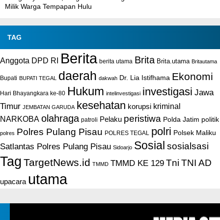
Milik Warga Tempapan Hulu
TAG
Berita
Brita
Anggota DPD RI
Brita.utama
berita utama
Britautama
daerah
Ekonomi
Dr. Lia Istifhama
Bupati
BUPATI TEGAL
dakwah
Hukum
investigasi
Jawa
Hari Bhayangkara ke-80
intelinvestigasi
kesehatan
Timur
kriminal
korupsi
JEMBATAN GARUDA
olahraga
peristiwa
NARKOBA
Pelaku
Polda Jatim
politik
patroli
polri
Polres Pulang Pisau
Polsek Maliku
POLRES TEGAL
polres
Sosial
sosialsasi
Satlantas Polres Pulang Pisau
Sidoarjo
Tag
TargetNews.id
Tni
TNI AD
TMMD KE 129
TMMD
utama
upacara