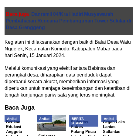
Baca juga
Danramil 04/Kra Hadiri Musyawarah
Pembahasan Rencana Pembangunan Tower Selular di
Desa Grenggeng
Kegiatan ini dilaksanakan dengan baik di Balai Desa Watu
Nggelek, Kecamatan Komodo, Kabupaten Mabar pada
hari Senin, 15 Januari 2024.
Melalui komunikasi yang efektif antara Babinsa dan
perangkat desa, diharapkan data penduduk dapat
diperbarui secara akurat, memberikan informasi yang
diperlukan untuk menjaga keseimbangan dan ketertiban di
tengah kunjungan pariwisata yang terus meningkat.
Baca Juga
Artikel
Artikel
BERITA
Artikel
Berikan
Satlantas
Cegah Laka
UTAMA
Edukasi
Polres
Lantas,
Anggota
Pulang Pisau
Satlantas