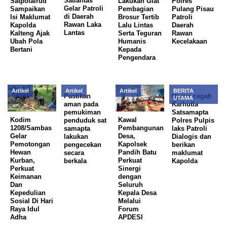
Satlantas
Satpolairud
Lakukan Giat
Polres
Gelar Patroli
Sampaikan
Pembagian
Pulang Pisau
di Daerah
Isi Maklumat
Brosur Tertib
Patroli
Rawan Laka
Kapolda
Lalu Lintas
Daerah
Lantas
Kalteng Ajak
Serta Teguran
Rawan
Ubah Pola
Humanis
Kecelakaan
Bertani
Kepada
Pengendara
Artikel
Artikel
Artikel
BERITA
Pastikan
Upaya cegah
UTAMA
aman pada
Karhutla
pemukiman
Satsamapta
Kodim
Kawal
penduduk sat
Polres Pulpis
1208/Sambas
Pembangunan
samapta
laks Patroli
Gelar
Desa,
lakukan
Dialogis dan
Pemotongan
Kapolsek
pengecekan
berikan
Hewan
Pandih Batu
secara
maklumat
Kurban,
Perkuat
berkala
Kapolda
Perkuat
Sinergi
Keimanan
dengan
Dan
Seluruh
Kepedulian
Kepala Desa
Sosial Di Hari
Melalui
Raya Idul
Forum
Adha
APDESI