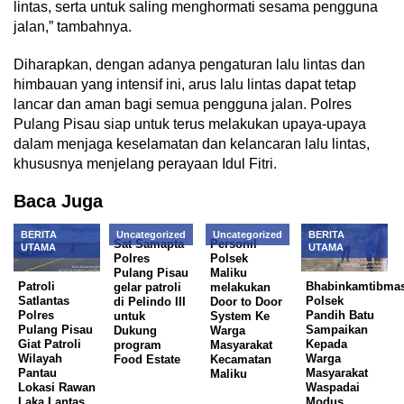
lintas, serta untuk saling menghormati sesama pengguna
jalan,” tambahnya.
Diharapkan, dengan adanya pengaturan lalu lintas dan
himbauan yang intensif ini, arus lalu lintas dapat tetap
lancar dan aman bagi semua pengguna jalan. Polres
Pulang Pisau siap untuk terus melakukan upaya-upaya
dalam menjaga keselamatan dan kelancaran lalu lintas,
khususnya menjelang perayaan Idul Fitri.
Baca Juga
BERITA
Uncategorized
Uncategorized
BERITA
Sat Samapta
Personil
UTAMA
UTAMA
Polres
Polsek
Pulang Pisau
Maliku
Patroli
Bhabinkamtibma
gelar patroli
melakukan
Satlantas
Polsek
di Pelindo III
Door to Door
Polres
Pandih Batu
untuk
System Ke
Pulang Pisau
Sampaikan
Dukung
Warga
Giat Patroli
Kepada
program
Masyarakat
Wilayah
Warga
Food Estate
Kecamatan
Pantau
Masyarakat
Maliku
Lokasi Rawan
Waspadai
Laka Lantas
Modus