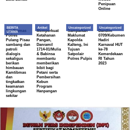
Penipuan
Online
BERITA
Artikel
Uncategorized
Uncategorized
Sat Binmas
Memperkuat
Sampaikan
Dandim
UTAMA
Polres
Ketahanan
Maklumat
0709/Kebumen
Pulang Pisau
Pangan,
Kapolda
Hadiri
sambang dan
Danramil
Kalteng, Ini
Karnaval HUT
patroli
1714-01/Mulia
Tujuan
ke-78
dialogis
& Babinsa
Satpolair
Kemerdekaan
sekaligus
membantu
Polres Pulpis
RI Tahun
berikan
memberikan
2023
himbauan
bibit bagi
Kamtibmas
Petani serta
dan
Pembersihan
tingkatkan
Kebun
keamanan
Program
lingkungan
Hanpangan
sekitar