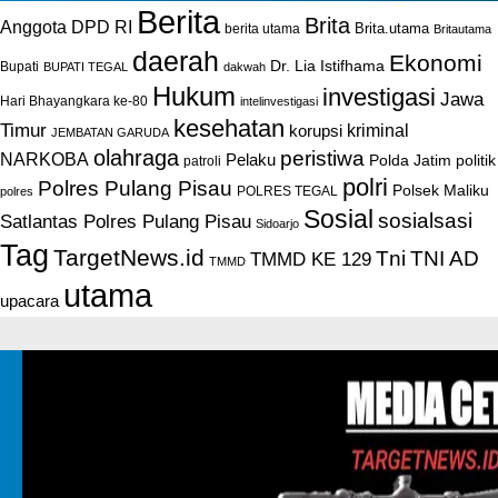
Berita
Brita
Anggota DPD RI
Brita.utama
berita utama
Britautama
daerah
Ekonomi
Dr. Lia Istifhama
Bupati
BUPATI TEGAL
dakwah
Hukum
investigasi
Jawa
Hari Bhayangkara ke-80
intelinvestigasi
kesehatan
Timur
kriminal
korupsi
JEMBATAN GARUDA
olahraga
peristiwa
NARKOBA
Pelaku
Polda Jatim
politik
patroli
polri
Polres Pulang Pisau
Polsek Maliku
POLRES TEGAL
polres
Sosial
sosialsasi
Satlantas Polres Pulang Pisau
Sidoarjo
Tag
TargetNews.id
Tni
TNI AD
TMMD KE 129
TMMD
utama
upacara