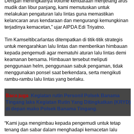
Dengan meningkatnya volume kendaraan menjelang arus
mudik dan libur panjang, kami memutuskan untuk
melakukan pengaturan lalu lintas guna memastikan
kelancaran arus kendaraan dan mengurangi kemungkinan
terjadinya kemacetan,” ujar AIPDA Edi Triyatno.
Tim Kamseltibcarlantas ditempatkan di titik-titik strategis
untuk mengarahkan lalu lintas dan memberikan himbauan
kepada pengemudi agar mematuhi aturan lalu lintas demi
keamanan bersama. Himbauan tersebut meliputi
penggunaan helm, penggunaan sabuk pengaman, tidak
menggunakan ponsel saat berkendara, serta mengikuti
rambu-rambu lalu lintas yang berlaku.
Baca juga
Kegiatan rutin Personil Polsek Banama
Tingang laks Kegiatan Rutin Yang Ditingkatkan (KRYD)
di depan mako Polsek Banama Tingang.
“Kami juga mengimbau kepada pengemudi untuk tetap
tenang dan sabar dalam menghadapi kemacetan lalu