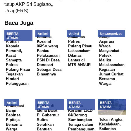
tutup AKP Sri Sugiarto,,
Ucap(ERS)
Baca Juga
BERITA
Artikel
Artikel
Uncategorized
Berikan
Babinsa
Satlantas
Serap
UTAMA
Arahan
Koramil
Polres
Aspirasi
Kepada
06/Sruweng
Pulang Pisau
Warga
Personil,
Pantau
Laksanakam
Masyarakat
Kasat
Pelaksanaan
Dikmas
Polsek
Samapta
PSN Di Desa
Lantas di
Maliku
Polres
Donosari
MTS ANNUR
Melaksanakan
Pulang Pisau
Sebagai Desa
Kegiatan
Tegaskan
Binaannya
Jumat Curhat
Hindari
Bersama
Pelanggaran
Warga.
Artikel
BERITA
BERITA
BERITA
Antisipasi
Kunker di
Babinsa
UTAMA
UTAMA
UTAMA
Banjir
Muna Barat
Koramil 1612-
Babinsa
Pj Gubernur
04/Borong
Tekan Angka
Pipiteja
Sultra
Sumbangkan
Kecelakaan,
Bersama
Serahkan
Tenaga dalam
Satlantas
Warga
Bantuan
Pembangunan