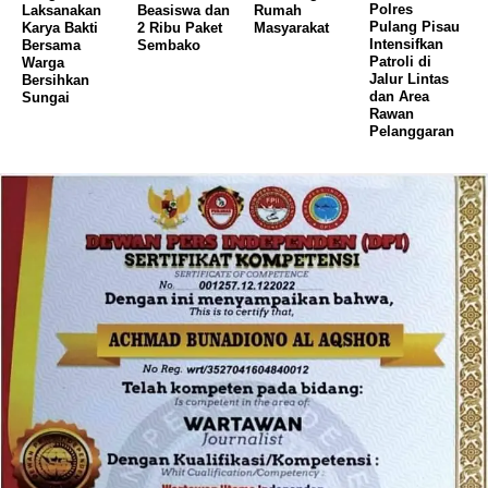
Polres
Laksanakan
Beasiswa dan
Rumah
Pulang Pisau
Karya Bakti
2 Ribu Paket
Masyarakat
Intensifkan
Bersama
Sembako
Patroli di
Warga
Jalur Lintas
Bersihkan
dan Area
Sungai
Rawan
Pelanggaran