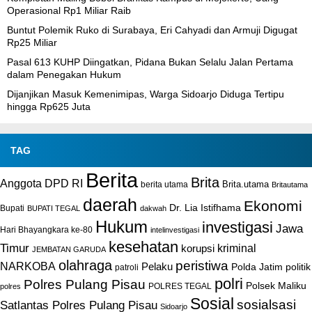
Operasional Rp1 Miliar Raib
Buntut Polemik Ruko di Surabaya, Eri Cahyadi dan Armuji Digugat
Rp25 Miliar
Pasal 613 KUHP Diingatkan, Pidana Bukan Selalu Jalan Pertama
dalam Penegakan Hukum
Dijanjikan Masuk Kemenimipas, Warga Sidoarjo Diduga Tertipu
hingga Rp625 Juta
TAG
Berita
Brita
Anggota DPD RI
Brita.utama
berita utama
Britautama
daerah
Ekonomi
Dr. Lia Istifhama
Bupati
BUPATI TEGAL
dakwah
Hukum
investigasi
Jawa
Hari Bhayangkara ke-80
intelinvestigasi
kesehatan
Timur
kriminal
korupsi
JEMBATAN GARUDA
olahraga
peristiwa
NARKOBA
Pelaku
Polda Jatim
politik
patroli
polri
Polres Pulang Pisau
Polsek Maliku
POLRES TEGAL
polres
Sosial
sosialsasi
Satlantas Polres Pulang Pisau
Sidoarjo