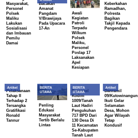
Masyarakat,
Bacakan
Keberkahan
Personel
Amanat
Ramadhan,
Awali
Polsek
Pangdam
Polresta
Kegiatan
Maliku
V/Brawijaya
Bagikan
Patroli
Lakukan
Pada Upacara
Takjil Kepada
Terpadu
Sosialisasi
17-An
Pengendara
Wilkum
dan Imbauan
Polsek
Pemilu
Maliku,
Damai
Personel
Poslap 17
Laksanakan
Apel
Kesiapan
Artikel
BERITA
BERITA
Artikel
Pelaksanaan
Personel
Danramil
UTAMA
UTAMA
Tahap II
Kodim
09/Kutowinangun
Terhadap 2
1009/Tanah
Ikuti Gelar
Penling
Tersangka
Laut Hadiri
Selamatan
Edukasi
Gratifikasi
Pengukuhan
Desa, Mohon
Masyarakat
Ronald
717 BPD Dari
Agar Wilayah
Tertib Berlalu
Tannur
130 Desa Di
Tetap
Lintas
11 Kecamatan
Kondusif
Se-Kabupaten
Tanah Laut