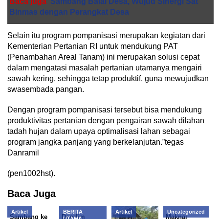
Baca juga
Sambang Balai Desa, Wujud Sinergi Sat
Binmas dengan Perangkat Desa
Selain itu program pompanisasi merupakan kegiatan dari
Kementerian Pertanian RI untuk mendukung PAT
(Penambahan Areal Tanam) ini merupakan solusi cepat
dalam mengatasi masalah pertanian utamanya mengairi
sawah kering, sehingga tetap produktif, guna mewujudkan
swasembada pangan.
Dengan program pompanisasi tersebut bisa mendukung
produktivitas pertanian dengan pengairan sawah dilahan
tadah hujan dalam upaya optimalisasi lahan sebagai
program jangka panjang yang berkelanjutan.”tegas
Danramil
(pen1002hst).
Baca Juga
Artikel
BERITA
Artikel
Uncategorized
Sambang ke
Dandim
Maknai
UTAMA