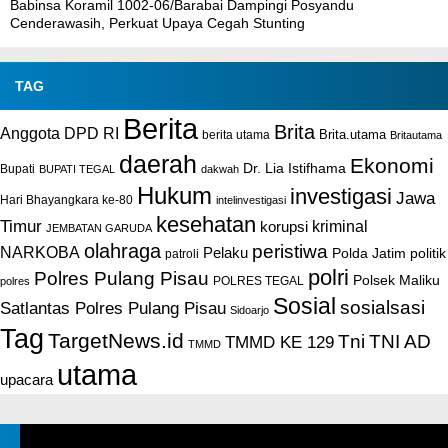
Babinsa Koramil 1002-06/Barabai Dampingi Posyandu
Cenderawasih, Perkuat Upaya Cegah Stunting
TAG
Berita
Brita
Anggota DPD RI
Brita.utama
berita utama
Britautama
daerah
Ekonomi
Dr. Lia Istifhama
Bupati
BUPATI TEGAL
dakwah
Hukum
investigasi
Jawa
Hari Bhayangkara ke-80
intelinvestigasi
kesehatan
Timur
kriminal
korupsi
JEMBATAN GARUDA
olahraga
peristiwa
NARKOBA
Pelaku
Polda Jatim
politik
patroli
polri
Polres Pulang Pisau
Polsek Maliku
POLRES TEGAL
polres
Sosial
sosialsasi
Satlantas Polres Pulang Pisau
Sidoarjo
Tag
TargetNews.id
Tni
TNI AD
TMMD KE 129
TMMD
utama
upacara