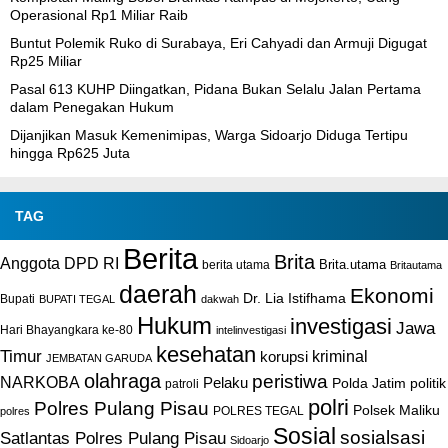
Operasional Rp1 Miliar Raib
Buntut Polemik Ruko di Surabaya, Eri Cahyadi dan Armuji Digugat
Rp25 Miliar
Pasal 613 KUHP Diingatkan, Pidana Bukan Selalu Jalan Pertama
dalam Penegakan Hukum
Dijanjikan Masuk Kemenimipas, Warga Sidoarjo Diduga Tertipu
hingga Rp625 Juta
TAG
Berita
Brita
Anggota DPD RI
Brita.utama
berita utama
Britautama
daerah
Ekonomi
Dr. Lia Istifhama
Bupati
BUPATI TEGAL
dakwah
Hukum
investigasi
Jawa
Hari Bhayangkara ke-80
intelinvestigasi
kesehatan
Timur
kriminal
korupsi
JEMBATAN GARUDA
olahraga
peristiwa
NARKOBA
Pelaku
Polda Jatim
politik
patroli
polri
Polres Pulang Pisau
Polsek Maliku
POLRES TEGAL
polres
Sosial
sosialsasi
Satlantas Polres Pulang Pisau
Sidoarjo