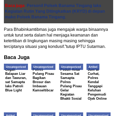
Baca juga
Personil Polsek Banama Tingang laks
Kegiatan Rutin Yang Ditingkatkan (KRYD) di depan
mako Polsek Banama Tingang.
Para Bhabinkamtibmas juga mengajak warga binaannya
untuk turut serta dalam hal menjaga keamanan dan
ketertiban di lingkungan masing masing sehingga
terciptanya situasi yang kondusif.”tutup IPTU Sutarman.
Baca Juga
Uncategorized
Uncategorized
Uncategorized
Artikel
Cegah
Polres
Peduli Antar
Jum’at
Balapan Liar
Pulang Pisau
Sesama Sat
Curhat,
dan Tawuran,
Bagikan
Samapta
Polres
sat Samapta
Brosur dan
Polres
Kendal
laks Patroli
Imbauan
Pulang Pisau
Tanggapi
Blue Light
Kamseltibcar
Gelar
Keluhan
Kegiatan
Pengemudi
Bhakti Sosial
Ojek Online
Artikel
Uncategorized
Uncategorized
Uncategorized