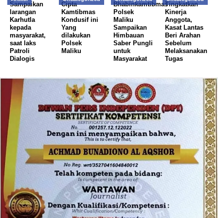
Sampaikan
Cipta
Bhabinkamtibmas
Tingkatkan
larangan
Kamtibmas
Polsek
Kinerja
Karhutla
Kondusif ini
Maliku
Anggota,
kepada
Yang
Sampaikan
Kasat Lantas
masyarakat,
dilakukan
Himbauan
Beri Arahan
saat laks
Polsek
Saber Pungli
Sebelum
Patroli
Maliku
untuk
Melaksanakan
Dialogis
Masyarakat
Tugas