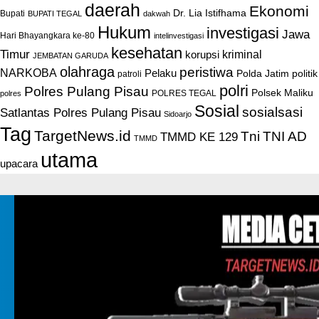
daerah
Ekonomi
Dr. Lia Istifhama
Bupati
BUPATI TEGAL
dakwah
Hukum
investigasi
Jawa
Hari Bhayangkara ke-80
intelinvestigasi
kesehatan
Timur
kriminal
korupsi
JEMBATAN GARUDA
olahraga
peristiwa
NARKOBA
Pelaku
Polda Jatim
politik
patroli
polri
Polres Pulang Pisau
Polsek Maliku
POLRES TEGAL
polres
Sosial
sosialsasi
Satlantas Polres Pulang Pisau
Sidoarjo
Tag
TargetNews.id
Tni
TNI AD
TMMD KE 129
TMMD
utama
upacara