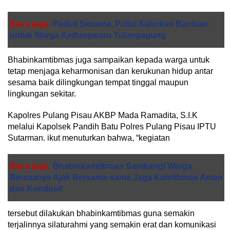
Baca juga
Peduli Sesama, Polisi Salurkan Bantuan
untuk Warga Kedungwaru Tulungagung
Bhabinkamtibmas juga sampaikan kepada warga untuk
tetap menjaga keharmonisan dan kerukunan hidup antar
sesama baik dilingkungan tempat tinggal maupun
lingkungan sekitar.
Kapolres Pulang Pisau AKBP Mada Ramadita, S.I.K
melalui Kapolsek Pandih Batu Polres Pulang Pisau IPTU
Sutarman. ikut menuturkan bahwa, “kegiatan
Baca juga
Bhabinkamtibmas Sambangi Warga
Binaaanya Ajak Bersama-sama Jaga Kamtibmas Aman
dan Kondusif
tersebut dilakukan bhabinkamtibmas guna semakin
terjalinnya silaturahmi yang semakin erat dan komunikasi