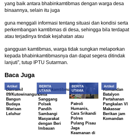
yang baik antara bhabinkamtibmas dengan warga desa
binaannya, selain itu juga
guna menggali informasi tentang situasi dan kondisi serta
perkembangan kamtibmas di desa, sehingga bila terdapat
atau terjadinya tindak kejahatan atau
gangguan kamtibmas, warga tidak sungkan melaporkan
kepada bhabinkamtibmasnya dan dapat segera ditindak
lanjuti”, tutup IPTU Sutarman.
Baca Juga
Artikel
BERITA
BERITA
Artikel
Danramil
Bhabinkamtibmas
Komandan
UTAMA
UTAMA
09/Kutowinangun
desa
Batalyon
Bangun
Sanggang
Pertahanan
Patroli
Budaya
Polsek
Pangkalan VI
Humanis,
Warisan
Pandih
Makassar
Cara Srikandi
Leluhur
Sambangi
Berikan jam
Polres
Masyarakat
Komandan
Pulang Pisau
dengan Beri
Jaga
Imbauan
Keamanan di