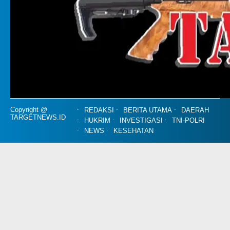
Copyright @
REDAKSI
BERITA UTAMA
DAERAH
TARGETNEWS.ID
HUKRIM
INVESTIGASI
TNI-POLRI
NEWS
KESEHATAN