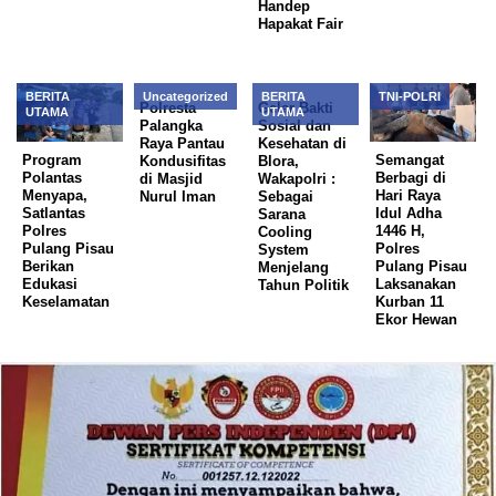
Handep
Hapakat Fair
BERITA
Uncategorized
BERITA
TNI-POLRI
Polresta
Gelar Bakti
UTAMA
UTAMA
Palangka
Sosial dan
Raya Pantau
Kesehatan di
Program
Semangat
Kondusifitas
Blora,
Polantas
Berbagi di
di Masjid
Wakapolri :
Menyapa,
Hari Raya
Nurul Iman
Sebagai
Satlantas
Idul Adha
Sarana
Polres
1446 H,
Cooling
Pulang Pisau
Polres
System
Berikan
Pulang Pisau
Menjelang
Edukasi
Laksanakan
Tahun Politik
Keselamatan
Kurban 11
Ekor Hewan