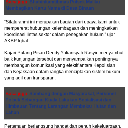
Baca juga
Bhabinkamtibmas Polsek Maliku
Membagikan Kartu Nama di Desa Binaan
“Silaturahmi ini merupakan bagian dari upaya kami untuk
mempererat hubungan kelembagaan dan meningkatkan
koordinasi lintas sektor dalam penegakan hukum,” ujar
AKBP Iqbal.
Kajari Pulang Pisau Deddy Yuliansyah Rasyid menyambut
baik kunjungan tersebut dan menyampaikan pentingnya
membangun komunikasi yang efektif antara Kepolisian
dan Kejaksaan dalam rangka menciptakan sistem hukum
yang adil dan transparan.
Baca juga
Sambang dengan Masyarakat, Personel
Polsek Sebangau Kuala Lakukan Sosialisasi dan
Himbauan Tentang Larangan Membakar Hutan dan
Lahan
Pertemuan berlangsung hangat dan penuh kekeluargaan,