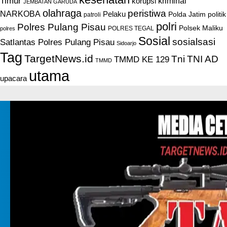
Timur
kriminal
korupsi
JEMBATAN GARUDA
olahraga
peristiwa
NARKOBA
Pelaku
Polda Jatim
politik
patroli
polri
Polres Pulang Pisau
Polsek Maliku
POLRES TEGAL
polres
Sosial
sosialsasi
Satlantas Polres Pulang Pisau
Sidoarjo
Tag
TargetNews.id
Tni
TNI AD
TMMD KE 129
TMMD
utama
upacara