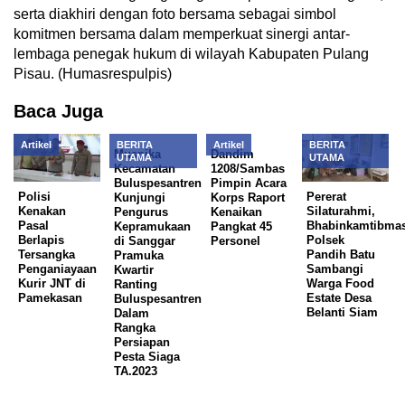
serta diakhiri dengan foto bersama sebagai simbol
komitmen bersama dalam memperkuat sinergi antar-
lembaga penegak hukum di wilayah Kabupaten Pulang
Pisau. (Humasrespulpis)
Baca Juga
Artikel
BERITA
Artikel
BERITA
Muspika
Dandim
UTAMA
UTAMA
Kecamatan
1208/Sambas
Buluspesantren
Pimpin Acara
Polisi
Pererat
Kunjungi
Korps Raport
Kenakan
Silaturahmi,
Pengurus
Kenaikan
Pasal
Bhabinkamtibma
Kepramukaan
Pangkat 45
Berlapis
Polsek
di Sanggar
Personel
Tersangka
Pandih Batu
Pramuka
Penganiayaan
Sambangi
Kwartir
Kurir JNT di
Warga Food
Ranting
Pamekasan
Estate Desa
Buluspesantren
Belanti Siam
Dalam
Rangka
Persiapan
Pesta Siaga
TA.2023