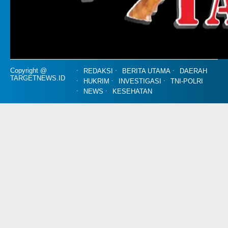
Copyright @
REDAKSI
BERITA UTAMA
DAERAH
TARGETNEWS.ID
HUKRIM
INVESTIGASI
TNI-POLRI
NEWS
KESEHATAN