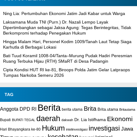
Ning Lia: Pertumbuhan Ekonomi Jatim Jadi Kabar untuk Warga
Laksamana Muda TNI (Purn.) Dr. Nazali Lempo Layak
Dipertimbangkan sebagai Jaksa Agung: Tegas Berintegritas, Tidak
Berkompromi terhadap Penegakan Hukum
Hingga Malam Hari, Personel Kodim 1009/Tanah Laut Tetap Siaga
Karhutla di Berbagai Lokasi
Bati Tuud Koramil 1008-04/Tanta–Murung Pudak Hadiri Peresmian
Ruang Terbuka Hijau (RTH) SMaRT di Desa Padangin
Cipta Kondisi HUT RI ke-81, Biroops Polda Jatim Gelar Latpraops
Tumpas Narkoba Semeru 2026
TAG
Berita
Brita
Anggota DPD RI
Brita.utama
berita utama
Britautama
daerah
Ekonomi
Dr. Lia Istifhama
Bupati
BUPATI TEGAL
dakwah
Hukum
investigasi
Jawa
Hari Bhayangkara ke-80
intelinvestigasi
kesehatan