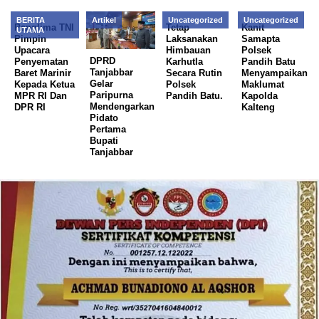
BERITA
Artikel
Uncategorized
Uncategorized
Panglima TNI
Tetap
Kanit
UTAMA
Pimpin
Laksanakan
Samapta
Upacara
Himbauan
Polsek
DPRD
Penyematan
Karhutla
Pandih Batu
Tanjabbar
Baret Marinir
Secara Rutin
Menyampaikan
Gelar
Kepada Ketua
Polsek
Maklumat
Paripurna
MPR RI Dan
Pandih Batu.
Kapolda
Mendengarkan
DPR RI
Kalteng
Pidato
Pertama
Bupati
Tanjabbar