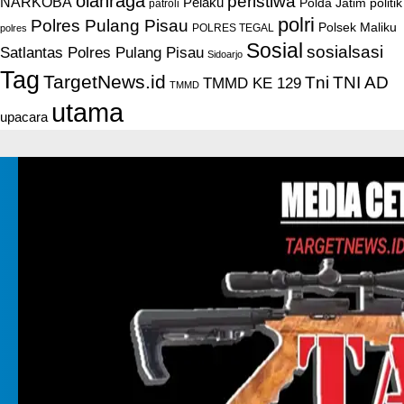
olahraga
peristiwa
NARKOBA
Pelaku
Polda Jatim
politik
patroli
polri
Polres Pulang Pisau
Polsek Maliku
POLRES TEGAL
polres
Sosial
sosialsasi
Satlantas Polres Pulang Pisau
Sidoarjo
Tag
TargetNews.id
Tni
TNI AD
TMMD KE 129
TMMD
utama
upacara