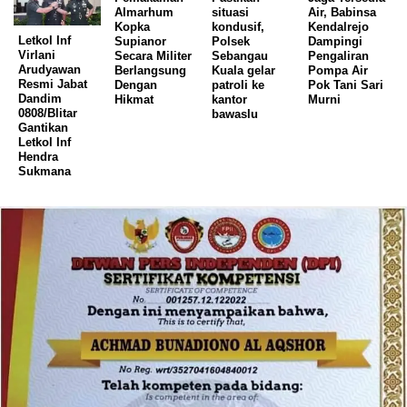
Almarhum
situasi
Air, Babinsa
Kopka
kondusif,
Kendalrejo
Letkol Inf
Supianor
Polsek
Dampingi
Virlani
Secara Militer
Sebangau
Pengaliran
Arudyawan
Berlangsung
Kuala gelar
Pompa Air
Resmi Jabat
Dengan
patroli ke
Pok Tani Sari
Dandim
Hikmat
kantor
Murni
0808/Blitar
bawaslu
Gantikan
Letkol Inf
Hendra
Sukmana