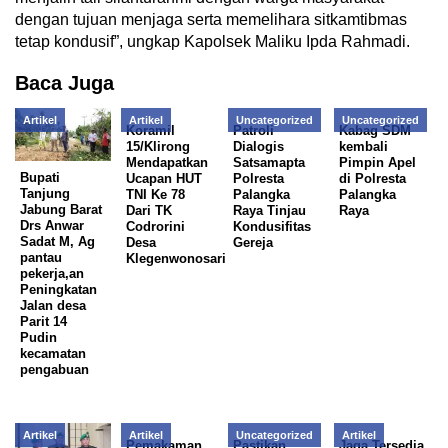
dengan tujuan menjaga serta memelihara sitkamtibmas
tetap kondusif”, ungkap Kapolsek Maliku Ipda Rahmadi.
Baca Juga
Artikel
Artikel
Uncategorized
Uncategorized
Koramil
Patroli
Kabag SDM
15/Klirong
Dialogis
kembali
Mendapatkan
Satsamapta
Pimpin Apel
Bupati
Ucapan HUT
Polresta
di Polresta
Tanjung
TNI Ke 78
Palangka
Palangka
Jabung Barat
Dari TK
Raya Tinjau
Raya
Drs Anwar
Codrorini
Kondusifitas
Sadat M, Ag
Desa
Gereja
pantau
Klegenwonosari
pekerja,an
Peningkatan
Jalan desa
Parit 14
Pudin
kecamatan
pengabuan
Artikel
Artikel
Uncategorized
Artikel
Pemakaman
Pastikan
Jaga Tersedia