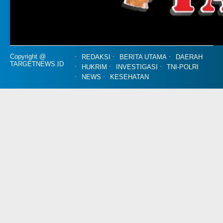
Copyright @
REDAKSI
BERITA UTAMA
DAERAH
TARGETNEWS.ID
HUKRIM
INVESTIGASI
TNI-POLRI
NEWS
KESEHATAN