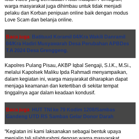
warga masyarakat juga dihimbau untuk tidak menjadi
pelaku dan Korban penipuan online baik dengan modus
Love Scam dan belanja online.
Baca juga
Batituud Koramil 04/Kra Wakili Danramil
04/Kra Hadiri Musyawarah Desa Perubahan APBDes
T.A 2024 Desa Grenggeng.
Kapolres Pulang Pisau, AKBP Iqbal Sengaji, S.I.K., M.Si.,
melalui Kapolsek Maliku Ipda Rahmadi menyampaikan,
dalam kegiatan ini, warga masyarakat diharapkan dapat
menjaga keamanan dan ketertiban di sekitar tempat
tinggalnya agar dalam keadaan kondusif.
Baca juga
HUT TNI ke 79 Kodim 1208/Sambas
Gandeng UTD RS Sambas Gelar Donor Darah
“Kegiatan ini kami laksanakan sebagai bentuk upaya
menjalin tali silahturahmi dengan warga masyarakat