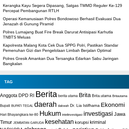
Kerangka Kayu Segera Dipasang, Satgas TMMD Reguler Ke-129
Percepat Pembangunan RTLH
Operasi Kemanusiaan Polres Bondowoso Berhasil Evakuasi Dua
Jenazah di Gunung Piramid
Polres Lumajang Buat Fire Break Darurat Antisipasi Karhutla
TNBTS Meluas
Kapolresta Malang Kota Cek Dua SPPG Polri, Pastikan Standar
Pemenuhan Gizi dan Pengelolaan Limbah Berjalan Optimal
Polres Gresik Amankan Dua Tersangka Edarkan Sabu Jaringan
Bangkalan
TAG
Berita
Brita
Anggota DPD RI
Brita.utama
berita utama
Britautama
daerah
Ekonomi
Dr. Lia Istifhama
Bupati
BUPATI TEGAL
dakwah
Hukum
investigasi
Jawa
Hari Bhayangkara ke-80
intelinvestigasi
kesehatan
Timur
kriminal
korupsi
JEMBATAN GARUDA