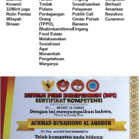
Koramil
Tindak
Sosialisasikan
Berhasil
11/Mirit juga
Pidana
Pelayanan
Amankan
Rutin Pantau
Perdagangan
Publik Call
Residivis
Wilayah
Orang
Center Polsek
Curanmor
Binaan
(TPPO),
Banama
Bhabinkamtibmas
Tingang
Food Estate
Melaksanakan
Sosialisasi
Agar
Menambah
Pengetahuan
Warganya