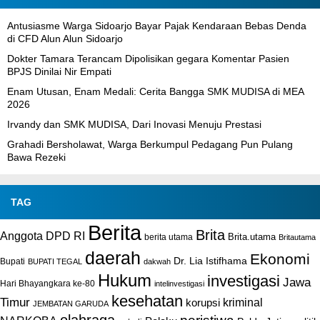
Antusiasme Warga Sidoarjo Bayar Pajak Kendaraan Bebas Denda
di CFD Alun Alun Sidoarjo
Dokter Tamara Terancam Dipolisikan gegara Komentar Pasien
BPJS Dinilai Nir Empati
Enam Utusan, Enam Medali: Cerita Bangga SMK MUDISA di MEA
2026
Irvandy dan SMK MUDISA, Dari Inovasi Menuju Prestasi
Grahadi Bersholawat, Warga Berkumpul Pedagang Pun Pulang
Bawa Rezeki
TAG
Berita
Brita
Anggota DPD RI
Brita.utama
berita utama
Britautama
daerah
Ekonomi
Dr. Lia Istifhama
Bupati
BUPATI TEGAL
dakwah
Hukum
investigasi
Jawa
Hari Bhayangkara ke-80
intelinvestigasi
kesehatan
Timur
kriminal
korupsi
JEMBATAN GARUDA
olahraga