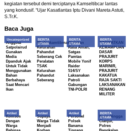
kegiatan tersebut demi terciptanya Kamseltibcar lantas
yang kondusif. “Ujar Kasatlantas Iptu Divani Mareta Astuti,
S.Tr.K.
Baca Juga
Uncategorized
BERITA
BERITA
BERITA
Anggota
Bhabinkamtibmas
Ciptakan
TINGKATKAN
UTAMA
UTAMA
UTAMA
Satpolairud
Kelurahan
Rasa Aman,
KEMAMPUAN
Gunakan
Pahandut
Satgas
DASAR
Media
Seberang Cek
Pamtas
PRAJURIT
Dpanduk Ajak
Peralatan
Mobile Yonif
KORPS
Untuk Tidak
TSAK
Raider
MARINIR,
Menggunakan
Kelurahan
514/SY
PRAJURIT
Bahan
Pahandut
Laksanakan
KAKATUA
Berbahaya
Seberang
Patroli
RAJA SAKTI
Saat Mencari
Gabungan
LAKSANAKAN
Ikan
TNI-POLRI
RENANG
MILITER
Artikel
Artikel
Artikel
BERITA
Komsos
Supaya
Personel
Kejar Hingga
UTAMA
Dengan
Warga Tidak
Polsek
Cianjur,
Warga
Menjadi
Banama
Polres
Babinsa
Korban
Tingang
Bangkalan