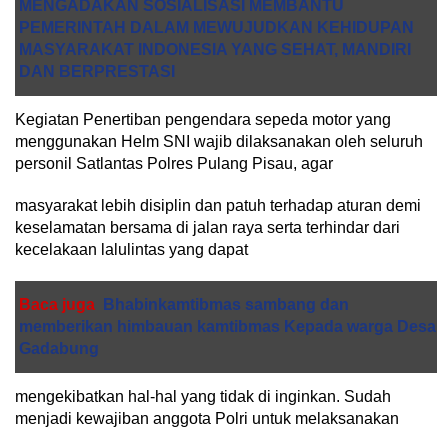
MENGADAKAN SOSIALISASI MEMBANTU
PEMERINTAH DALAM MEWUJUDKAN KEHIDUPAN
MASYARAKAT INDONESIA YANG SEHAT, MANDIRI
DAN BERPRESTASI
Kegiatan Penertiban pengendara sepeda motor yang
menggunakan Helm SNI wajib dilaksanakan oleh seluruh
personil Satlantas Polres Pulang Pisau, agar
masyarakat lebih disiplin dan patuh terhadap aturan demi
keselamatan bersama di jalan raya serta terhindar dari
kecelakaan lalulintas yang dapat
Baca juga
Bhabinkamtibmas sambang dan
memberikan himbauan kamtibmas Kepada warga Desa
Gadabung
mengekibatkan hal-hal yang tidak di inginkan. Sudah
menjadi kewajiban anggota Polri untuk melaksanakan