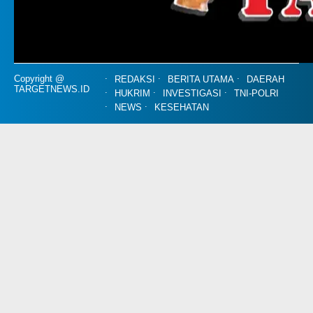
Copyright @
REDAKSI
BERITA UTAMA
DAERAH
TARGETNEWS.ID
HUKRIM
INVESTIGASI
TNI-POLRI
NEWS
KESEHATAN