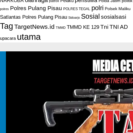
peristiwa
NARKOBA
Pelaku
Polda Jatim
politik
patroli
polri
Polres Pulang Pisau
Polsek Maliku
POLRES TEGAL
polres
Sosial
sosialsasi
Satlantas Polres Pulang Pisau
Sidoarjo
Tag
TargetNews.id
Tni
TNI AD
TMMD KE 129
TMMD
utama
upacara